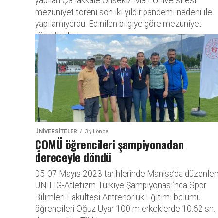
yapılan Çanakkale Onsekiz Mart Üniversitesi
mezuniyet töreni son iki yıldır pandemi nedeni ile
yapılamıyordu. Edinilen bilgiye göre mezuniyet
törenleri bu...
ÜNIVERSITELER
3 yıl önce
ÇOMÜ öğrencileri şampiyonadan
dereceyle döndü
05-07 Mayıs 2023 tarihlerinde Manisa’da düzenle
ÜNILIG-Atletizm Türkiye Şampiyonası’nda Spor
Bilimleri Fakültesi Antrenörlük Eğitimi bölümü
öğrencileri Oğuz Uyar 100 m erkeklerde 10.62 sn.