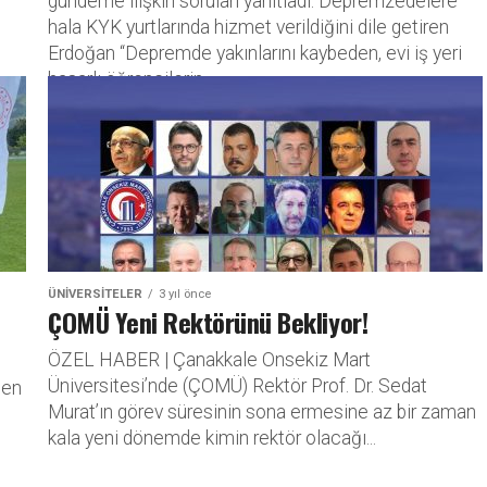
gündeme ilişkin soruları yanıtladı. Depremzedelere
hala KYK yurtlarında hizmet verildiğini dile getiren
Erdoğan “Depremde yakınlarını kaybeden, evi iş yeri
hasarlı öğrencilerin...
ÜNIVERSITELER
3 yıl önce
ÇOMÜ Yeni Rektörünü Bekliyor!
ÖZEL HABER | Çanakkale Onsekiz Mart
Üniversitesi’nde (ÇOMÜ) Rektör Prof. Dr. Sedat
nen
Murat’ın görev süresinin sona ermesine az bir zaman
kala yeni dönemde kimin rektör olacağı...