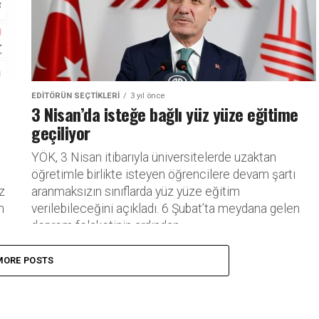
EDITÖRÜN SEÇTIKLERI
3 yıl önce
3 Nisan’da isteğe bağlı yüz yüze eğitime
geçiliyor
YÖK, 3 Nisan itibarıyla üniversitelerde uzaktan
öğretimle birlikte isteyen öğrencilere devam şartı
z
aranmaksızın sınıflarda yüz yüze eğitim
n
verilebileceğini açıkladı. 6 Şubat’ta meydana gelen
deprem felaketinin ardından...
MORE POSTS