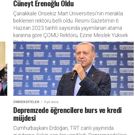
Cüneyt Erenoğlu Oldu
Çanakkale Onsekiz Mart Üniversitesi’nin merakla
beklenen rektörü belli oldu. Resmi Gazete’nin 6
Haziran 2023 tarihli sayısında yayımlanan atama
kararına göre ÇOMÜ Rektörü, Ezine Meslek Yüksek
Okulu...
ÜNIVERSITELER
3 yıl önce
Depremzede öğrencilere burs ve kredi
müjdesi
Cumhurbaşkanı Erdoğan, TRT canlı yayınında