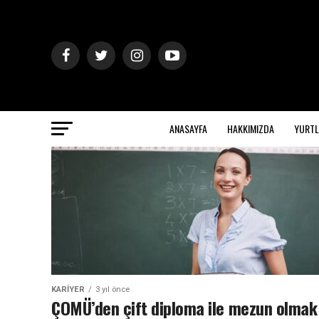
ANASAYFA
HAKKIMIZDA
YURTL
KARIYER
3 yıl önce
ÇOMÜ’den çift diploma ile mezun olmak