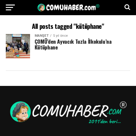
All posts tagged "kütüphane"
MANŞET
5 yıl önce
ÇOMÜ’den Ayvacık Tuzla İlkokulu’na
Kütüphane