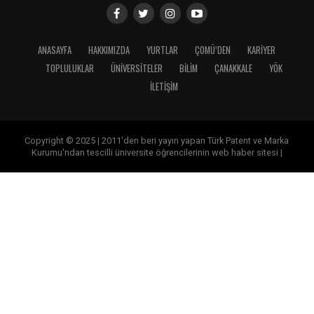
ANASAYFA
HAKKIMIZDA
YURTLAR
ÇOMÜ’DEN
KARİYER
TOPLULUKLAR
ÜNİVERSİTELER
BİLİM
ÇANAKKALE
YÖK
İLETİŞİM
Copyright © 2025 | 2011'den beri yayın yapan Türk Patent ve Marka
Kurumu'ndan tescilli üniversite öğrencilerinin web haber sitesi |