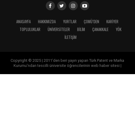
ANASAYFA
HAKKIMIZDA
YURTLAR
ÇOMÜ’DEN
KARİYER
TOPLULUKLAR
ÜNİVERSİTELER
BİLİM
ÇANAKKALE
YÖK
İLETİŞİM
Copyright © 2025 | 2011'den beri yayın yapan Türk Patent ve Marka
Kurumu'ndan tescilli üniversite öğrencilerinin web haber sitesi |