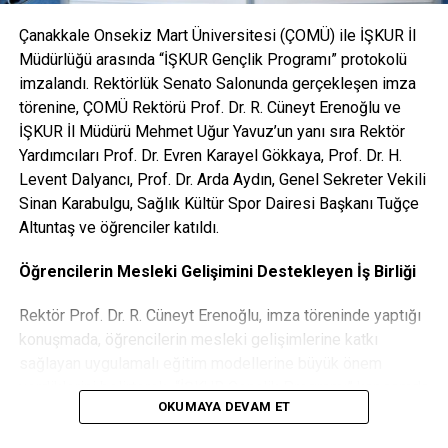
yerden barkodlu veya kaşe imzalı Maaş Bordroları ve SGK
Hizmet Dökümü (Yurt ve benzeri toplu yaşam alanları
Çanakkale Onsekiz Mart Üniversitesi (ÇOMÜ) ile İŞKUR İl
haricinde yaşayanlar için istenmektedir.)
Müdürlüğü arasında “İŞKUR Gençlik Programı” protokolü
imzalandı. Rektörlük Senato Salonunda gerçekleşen imza
7- Ticari ve zirai geliri olanların vergi levhaları (E-Devlet)
törenine, ÇOMÜ Rektörü Prof. Dr. R. Cüneyt Erenoğlu ve
İŞKUR İl Müdürü Mehmet Uğur Yavuz’un yanı sıra Rektör
8- Öğrencinin kendisine ait Ziraat Bankası 18 Mart Şubesi
Yardımcıları Prof. Dr. Evren Karayel Gökkaya, Prof. Dr. H.
İban No Belge (Ziraat Bankasının başka şubelerinde
Levent Dalyancı, Prof. Dr. Arda Aydın, Genel Sekreter Vekili
hesapları olan öğrenciler hesaplarını 18 Mart Şubesine
Sinan Karabulgu, Sağlık Kültür Spor Dairesi Başkanı Tuğçe
taşımak zorundadırlar)
Altuntaş ve öğrenciler katıldı.
9- Sağlık Bilgisi Taahhütnamesi
Öğrencilerin Mesleki Gelişimini Destekleyen İş Birliği
10- Hane Geliri Taahhütnamesi (Yurtta kalan öğrenciler
Rektör Prof. Dr. R. Cüneyt Erenoğlu, imza töreninde yaptığı
hariç)
konuşmada, öğrencilerin mesleki gelişimlerine katkı
sağlayan uygulamalı eğitim modellerine büyük önem
***E-Devletten alınacak belgeler barkotlu belge
verdiklerini belirterek “İŞKUR Gençlik Programı” kapsamda
oluştur seçeneği ile alınacaktır.
OKUMAYA DEVAM ET
2024 yılında 1.440 kontenjan ayrılmış ve 1.046 öğrencimiz
ÖNEMLİ
bu programdan yararlanmıştı. Kura yöntemiyle belirlenen