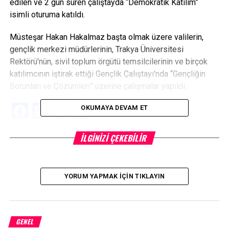
edilen ve 2 gün süren çalıştayda “Demokratik Katılım”
isimli oturuma katıldı.
Müsteşar Hakan Hakalmaz başta olmak üzere valilerin,
gençlik merkezi müdürlerinin, Trakya Üniversitesi
Rektörü’nün, sivil toplum örgütü temsilcilerinin ve birçok
katılımcının iştirak ettiği Gençlik Çalıştayı’nda “Gençliğin
Sorunları ve Çözümleri” üzerine çalışmalar yapıldı.
Facebook
Mastodon
Email
Share
OKUMAYA DEVAM ET
İLGINIZI ÇEKEBILIR
İLIŞKILI BAŞLIKLAR:
BIR SONRAKI
Çanakkale Valisi Güngör Azim Tuna, Lapseki Meslek
Yüksekokulu’ nu Ziyaret Etti
YORUM YAPMAK İÇIN TIKLAYIN
KAÇIRMAYIN
İŞTE BURSLARA YAPILAN ZAM MİKTARI
GENEL