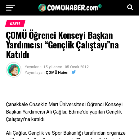
GENEL
ÇOMÜ Öğrenci Konseyi Başkan
Yardımcısı “Gençlik Çalıştayı”na
Katıldı
Yayınlandı
15 yıl önce
-
05 Ocak 2012
Yayımlayan
ÇOMÜ Haber
Çanakkale Onsekiz Mart Üniversitesi Öğrenci Konseyi
Başkan Yardımcısı Ali Çağlar, Edirne’de yapılan Gençlik
Çalıştayı’na katıldı.
Ali Çağlar, Gençlik ve Spor Bakanlığı tarafından organize