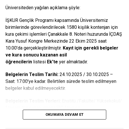
Üniversiteden yağılan açıklama şöyle:
İŞKUR Gençlik Programı kapsamında Üniversitemiz
birimlerinde görevlendirilecek 1580 kişilik kontenjan için
kura çekimi işlemleri Çanakkale 8. Noteri huzurunda İÇDAŞ
Kara Yusuf Kongre Merkezinde 22 Ekim 2025 saat
10.00’da gerçekleştirilmiştir.
Kayıt için gerekli belgeler
ve kura sonucu kazanan asil
öğrencilerin
listesi
Ek’te
yer almaktadır.
Belgelerin Teslim Tarihi:
24.10.2025 / 30.10.2025 –
Saat: 17.00’ye kadar. Belirtilen sürede teslim edilmeyen
belgeler kabul edilmeyecektir.
Belgelerin Teslim Yerleri:
Enstitü /Fakülte/ Yüksekokul/
Meslek Yüksekokulların/ İSG Merkezi
OKUMAYA DEVAM ET
Asil Olarak Hak Kazanan Öğrencilerimizden İstenen
Belgeler: