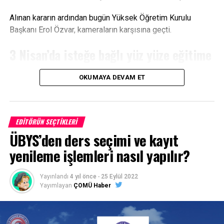
Alınan kararın ardından bugün Yüksek Öğretim Kurulu
Başkanı Erol Özvar, kameraların karşısına geçti.
3 Nisan’da isteğe bağlı yüz yüze eğitime
geçiliyor
OKUMAYA DEVAM ET
Özvar, üniversitelerde 2022-2023 eğitim öğretim yılı bahar
döneminin nasıl devam edeceğine ilişkin kamuoyunu
bilgilendirdi.
EDITÖRÜN SEÇTIKLERI
ÜBYS’den ders seçimi ve kayıt
Buna göre 3 Nisan itibarıyla üniversitelerde uzaktan
öğretimle birlikte isteyen öğrencilere devam şartı
yenileme işlemleri nasıl yapılır?
aranmaksızın sınıflarda yüz yüze eğitim verilebileceği
açıklandı.
Yayınlandı
4 yıl önce
-
25 Eylül 2022
Yayımlayan
ÇOMÜ Haber
Ara sınavlar uzaktan yapılabilecek
YÖK Başkanı Özvar ayrıca, bahar dönemindeki ara