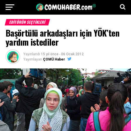
EDITÖRÜN SEÇTIKLERI
Başörtülü arkadaşları için YÖK’ten
yardım istediler
Yayınlandı
15 yıl önce
-
06 Ocak 2012
Yayımlayan
ÇOMÜ Haber