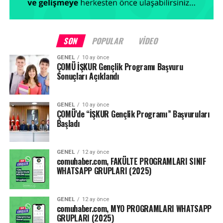
yöntemleriyle çevrimiçi yapılmasına,
Yapılacak değerlendirmelerde; açık uçlu ya da çoktan
seçmeli çevrimiçi sınavlar, ödevler, çevrimiçi kısa sınavlar,
SON
POPULAR
VIDEO
projeler, Öğrenme Yönetim Sistemi (ÖYS) etkinlikleri, ÖYS
GENEL
10 ay önce
kullanım analitikleri ve benzeri uygulamaların
ÇOMÜ İŞKUR Gençlik Programı Başvuru
kullanılabilmesine,
Sonuçları Açıklandı
Yarıyıl sonu, tek ders, tez izleme, yeterlilik sınavı gibi
GENEL
10 ay önce
sınavların ise ne zaman ve nasıl yapılacağının
ÇOMÜ’de “İŞKUR Gençlik Programı” Başvuruları
yükseköğretim kurumlarının yetkili kurulları tarafından
Başladı
belirlenmesine karar verilmiştir.”
GENEL
12 ay önce
Kaynak: ensonhaber.com
comuhaber.com, FAKÜLTE PROGRAMLARI SINIF
WHATSAPP GRUPLARI (2025)
Facebook
Mastodon
Email
Share
GENEL
12 ay önce
comuhaber.com, MYO PROGRAMLARI WHATSAPP
GRUPLARI (2025)