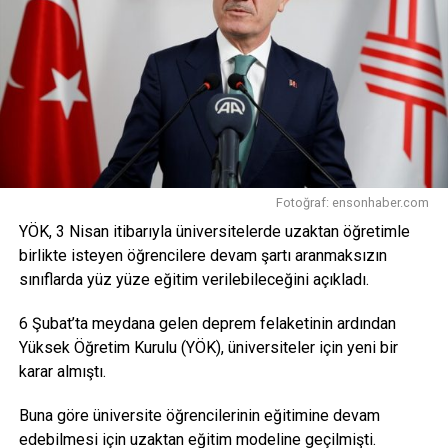
desteklerimizi sürdüreceğiz”
Sanayi ve Teknoloji Bakanı
Mehmet Fatih Kacır
da
sosyal
medya
hesabından konuya ilişkin paylaşımda
bulunarak, “Bilim insanlarımıza, araştırmacılarımıza ve
öğrencilerimize sunduğumuz TÜBİTAK burslarını artırdık.
Türkiye’yi dünyada en üst sıralara taşıy
acak, bu ülkenin
aydınlık geleceğini inşa edecek araştırmacı insan
kaynağımıza yönelik desteklerimizi sürdüreceğiz. Milli
Fotoğraf: ensonhaber.com
Teknoloji Hamlesi hedeflerimizi yetişmiş insan
YÖK, 3 Nisan itibarıyla üniversitelerde uzaktan öğretimle
kaynağımızla gerçekleştireceğiz” dedi.
birlikte isteyen öğrencilere devam şartı aranmaksızın
Kaynak: trthaber.com4
sınıflarda yüz yüze eğitim verilebileceğini açıkladı.
Facebook
Mastodon
Email
Share
6 Şubat’ta meydana gelen deprem felaketinin ardından
Yüksek Öğretim Kurulu (YÖK), üniversiteler için yeni bir
karar almıştı.
Buna göre üniversite öğrencilerinin eğitimine devam
edebilmesi için uzaktan eğitim modeline geçilmişti.