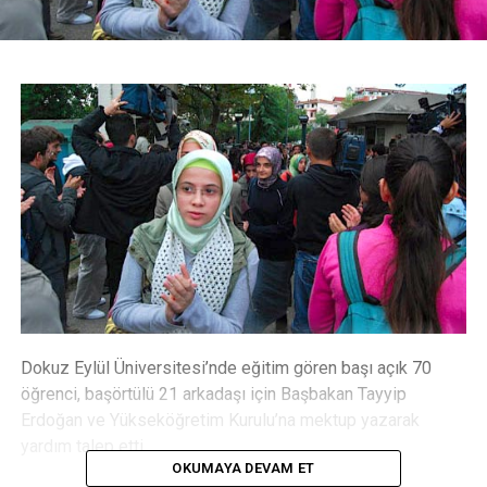
Dokuz Eylül Üniversitesi’nde eğitim gören başı açık 70
öğrenci, başörtülü 21 arkadaşı için Başbakan Tayyip
Erdoğan ve Yükseköğretim Kurulu’na mektup yazarak
yardım talep etti.
OKUMAYA DEVAM ET