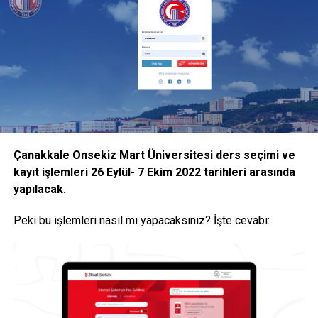
sınavların şeffaflık ve denetlenebilirlik ilkesi esas alınarak
uzaktan öğretim yöntemleriyle çevrim içi yapılacağını da
bildirdi.
İşte YÖK Başkanı Özvar’ın açıkladığı
kararlar
YÖK Başkanı Erol Özvar’ın açıklamalarına göre alınan
kararlar şu şekilde:
Çanakkale Onsekiz Mart Üniversitesi ders seçimi ve
kayıt işlemleri 26 Eylül- 7 Ekim 2022 tarihleri arasında
“Halihazırda uygulanmakta olan uzaktan öğretim ile birlikte
yapılacak.
isteyen öğrencilere devam şartı aranmaksızın sınıflarda
yüz yüze eğitim verilebilmesine,
Peki bu işlemleri nasıl mı yapacaksınız? İşte cevabı:
Yükseköğretim kurumlarının bir dersin hem uzaktan
öğretim ile hem de yüz yüze verilebilmesine ilişkin
kararları ilgili kurullarında alarak gerekli düzenlemeleri
yapmalarına,