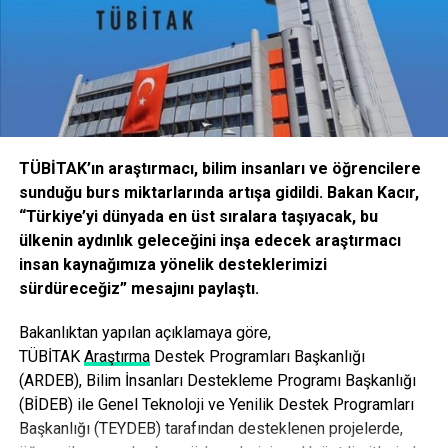
hiçbir yasal gerekçe bulunmamasına rağmen bazı öğretim
üyeleri ve fakülte yönetimi tarafından baskı ve tutanak
tutulacağına dair tehditlerle engellenmeye çalışılıyor. Bu da
hem bu davranışlara maruz kalan arkadaşlarımızın hem de
bizlerin motivasyon ve konsantrasyonumuzu bozuyor. Bu
keyfi uygulamanın insan haklarına aykırı olduğunu
düşünüyor ve kaldırılmasını talep ediyorum.”
TÜBİTAK’ın araştırmacı, bilim insanları ve öğrencilere
sunduğu burs miktarlarında artışa gidildi. Bakan Kacır,
on5yirmi5
“Türkiye’yi dünyada en üst sıralara taşıyacak, bu
Facebook
Mastodon
Email
Share
ülkenin aydınlık geleceğini inşa edecek araştırmacı
insan kaynağımıza yönelik desteklerimizi
sürdüreceğiz” mesajını paylaştı.
İLIŞKILI BAŞLIKLAR:
Bakanlıktan yapılan açıklamaya göre,
BIR SONRAKI
Fen Edebiyat Fakültesi’nde Isı Problemi
TÜBİ
TAK
Araştırma
Destek Programları Başkanlığı
(ARDEB), Bilim İnsanları Destekleme Programı Başkanlığı
KAÇIRMAYIN
(BİDEB) ile Genel Teknoloji ve Yenilik Destek Programları
Güle Güle İlker Başbuğ…
Başkanlığı (TEYDEB) tarafından desteklenen projelerde,