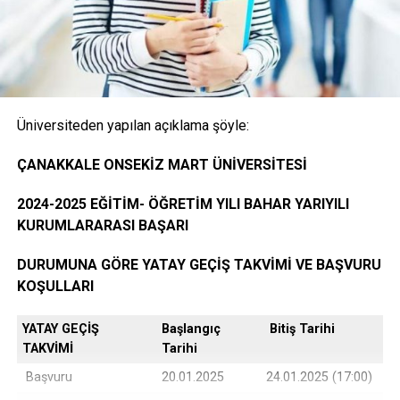
Onaylı Not belgesi (transkript); başvuruda bulunan
öğrencinin ayrılacağı kurumda okuduğu bütün
dersleri ve bu derslerden aldığı notları gösteren
belge.( E-Devlet, Elektronik imza ya da Islak İmzalı)
Üniversiteden yapılan açıklama şöyle:
Öğrencinin yerleştiği yıldaki LYS ve ÖSYS Sonuç
ÇANAKKALE ONSEKİZ MART ÜNİVERSİTESİ
Belgesi (İnternet çıktısı)
2024-2025 EĞİTİM- ÖĞRETİM YILI BAHAR YARIYILI
KURUMLARARASI BAŞARI
ÖSYM Yerleştirme Belgesi. (İnternet çıktısı)
DURUMUNA GÖRE YATAY GEÇİŞ TAKVİMİ VE BAŞVURU
KOŞULLARI
YATAY GEÇİŞ
Başlangıç
Bitiş Tarihi
DGS ile yerleşen öğrencilerin DGS Sonuç belgesi
TAKVİMİ
Tarihi
ve DGS Yerleştirme belgesi.(internet çıktısı
Başvuru
20.01.2025
24.01.2025 (17:00)