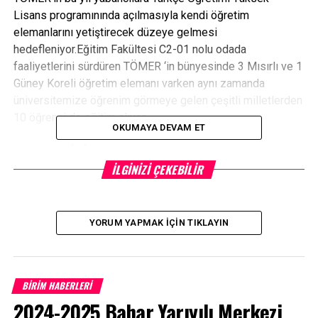
Lisans programınında açılmasıyla kendi öğretim
elemanlarını yetiştirecek düzeye gelmesi
hedefleniyor.Eğitim Fakültesi C2-01 nolu odada
faaliyetlerini sürdüren TÖMER ‘in bünyesinde 3 Mısırlı ve 1
Güney Koreli öğretim elemanı varken aynı zamanda
üniversitemize öğrenim görmeye gelen çeşitli milletlerden
10 öğrenci de eğitim alıyor.
OKUMAYA DEVAM ET
www.comuhaber.com
İLGINIZI ÇEKEBILIR
Facebook
Mastodon
Email
Share
YORUM YAPMAK İÇIN TIKLAYIN
İLIŞKILI BAŞLIKLAR:
BIR SONRAKI
Yeni Yıl Falcılığı
KAÇIRMAYIN
BİRİM HABERLERİ
Bakan Dinçer Eğitim Süresine Nokta Koydu
2024-2025 Bahar Yarıyılı Merkezi