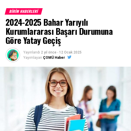
BİRİM HABERLERİ
Çanakkale Onsekiz Mart Üniversitesi son 10 yıla ait
2024-2025 Bahar Yarıyılı
program taban puanları için
TIKLAYINIZ
Kurumlararası Başarı Durumuna
Göre Yatay Geçiş
Başvurular
https://ubys.comu.edu.tr/
adresinden belirtilen
Yayınlandı
2 yıl önce
-
12 Ocak 2025
tarihler arasında online (internet) olarak yapılacaktır.
Yayımlayan
ÇOMÜ Haber
(Posta ile başvuru alınmayacaktır)
1- Merkezi Yerleştirme Puanı İle Yatay Geçiş Online
(İnternet) Başvurusunda Bulunan Öğrencilerden
İstenen Belgeler