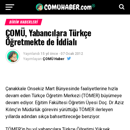
BİRİM HABERLERİ
ÇOMÜ, Yabancılara Türkçe
Öğretmekte de İddialı
Yayınlandı
15 yıl önce
-
07 Ocak 2012
Yayımlayan
ÇOMÜ Haber
Çanakkale Onsekiz Mart Bünyesinde faaliyetlerine hızla
devam eden Türkçe Öğretim Merkezi (TÖMER) büyümeye
devam ediyor. Eğitim Fakültesi Öğretim Üyesi Doç. Dr Aziz
Kılınç’ın Müdürlük görevini yürüttüğü TÖMER ilerleyen
yıllarda adından sıkça bahsettireceğe benziyor.
TÖMER’in bu yıl yabancılara Türkçe Öğretimi Yüksek