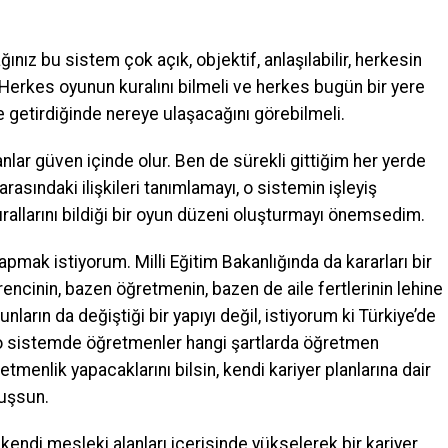
ğınız bu sistem çok açık, objektif, anlaşılabilir, herkesin
ı. Herkes oyunun kuralını bilmeli ve herkes bugün bir yere
ne getirdiğinde nereye ulaşacağını görebilmeli.
lar güven içinde olur. Ben de sürekli gittiğim her yerde
rasındaki ilişkileri tanımlamayı, o sistemin işleyiş
rallarını bildiği bir oyun düzeni oluşturmayı önemsedim.
apmak istiyorum. Milli Eğitim Bakanlığında da kararları bir
rencinin, bazen öğretmenin, bazen de aile fertlerinin lehine
nların da değiştiği bir yapıyı değil, istiyorum ki Türkiye’de
ki o sistemde öğretmenler hangi şartlarda öğretmen
etmenlik yapacaklarını bilsin, kendi kariyer planlarına dair
oluşsun.
kendi mesleki alanları içerisinde yükselerek bir kariyer