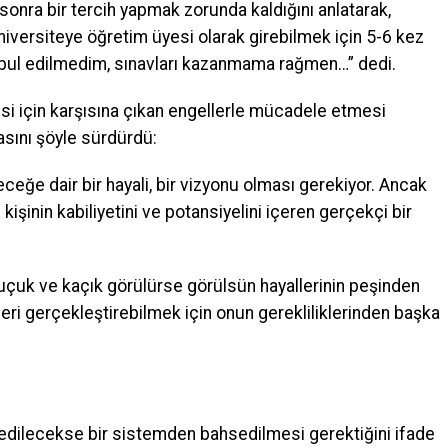
onra bir tercih yapmak zorunda kaldığını anlatarak,
niversiteye öğretim üyesi olarak girebilmek için 5-6 kez
kabul edilmedim, sınavları kazanmama rağmen…” dedi.
esi için karşısına çıkan engellerle mücadele etmesi
asını şöyle sürdürdü:
ceğe dair bir hayali, bir vizyonu olması gerekiyor. Ancak
işinin kabiliyetini ve potansiyelini içeren gerçekçi bir
r uçuk ve kaçık görülürse görülsün hayallerinin peşinden
lleri gerçekleştirebilmek için onun gerekliliklerinden başka
edilecekse bir sistemden bahsedilmesi gerektiğini ifade