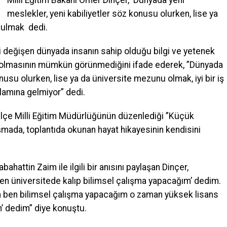
Milli Eğitim Bakanı Ömer Dinçer, ‘Dünyada yeni
meslekler, yeni kabiliyetler söz konusu olurken, lise ya
 bulmak dedi.
li değişen dünyada insanın sahip olduğu bilgi ve yetenek
lı olmasının mümkün görünmediğini ifade ederek, ”Dünyada
nusu olurken, lise ya da üniversite mezunu olmak, iyi bir iş
amına gelmiyor” dedi.
lçe Milli Eğitim Müdürlüğünün düzenlediği ”Küçük
mada, toplantıda okunan hayat hikayesinin kendisini
hattin Zaim ile ilgili bir anısını paylaşan Dinçer,
‘Ben üniversitede kalıp bilimsel çalışma yapacağım’ dedim.
dem ben bilimsel çalışma yapacağım o zaman yüksek lisans
’ dedim” diye konuştu.