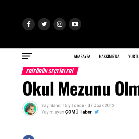
ANASAYFA
HAKKIMIZDA
YURTL
EDITÖRÜN SEÇTIKLERI
Okul Mezunu Olm
Yayınlandı
15 yıl önce
-
07 Ocak 2012
Yayımlayan
ÇOMÜ Haber