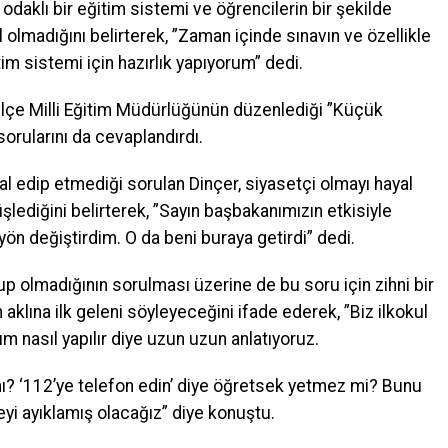
odaklı bir eğitim sistemi ve öğrencilerin bir şekilde
lmadığını belirterek, ”Zaman içinde sınavın ve özellikle
tim sistemi için hazırlık yapıyorum” dedi.
lçe Milli Eğitim Müdürlüğünün düzenlediği ”Küçük
orularını da cevaplandırdı.
l edip etmediği sorulan Dinçer, siyasetçi olmayı hayal
üşlediğini belirterek, ”Sayın başbakanımızın etkisiyle
yön değiştirdim. O da beni buraya getirdi” dedi.
up olmadığının sorulması üzerine de bu soru için zihni bir
aklına ilk geleni söyleyeceğini ifade ederek, ”Biz ilkokul
dım nasıl yapılır diye uzun uzun anlatıyoruz.
ı? ‘112’ye telefon edin’ diye öğretsek yetmez mi? Bunu
yi ayıklamış olacağız” diye konuştu.