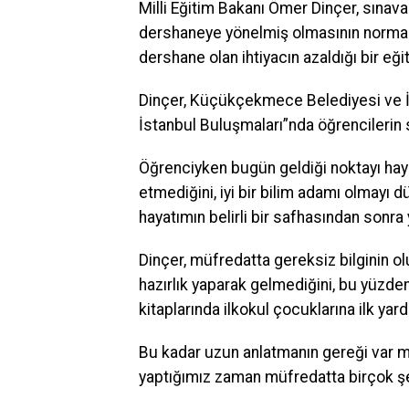
Milli Eğitim Bakanı Ömer Dinçer, sınava 
dershaneye yönelmiş olmasının normal o
dershane olan ihtiyacın azaldığı bir eği
Dinçer, Küçükçekmece Belediyesi ve İ
İstanbul Buluşmaları”nda öğrencilerin s
Öğrenciyken bugün geldiği noktayı haya
etmediğini, iyi bir bilim adamı olmayı d
hayatımın belirli bir safhasından sonra 
Dinçer, müfredatta gereksiz bilginin ol
hazırlık yaparak gelmediğini, bu yüzden 
kitaplarında ilkokul çocuklarına ilk yar
Bu kadar uzun anlatmanın gereği var m
yaptığımız zaman müfredatta birçok şe