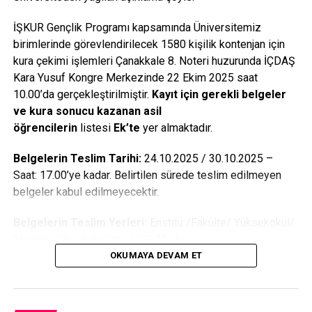
– Brüt asgari ücretin üçte biri (295 TL) ile asgari ücret
İŞKUR Gençlik Programı kapsamında Üniversitemiz
(886,5 TL) arasında ise o öğrenci aylık 35,4 TL sağlık primi
birimlerinde görevlendirilecek 1580 kişilik kontenjan için
ödeyecek.
kura çekimi işlemleri Çanakkale 8. Noteri huzurunda İÇDAŞ
Kara Yusuf Kongre Merkezinde 22 Ekim 2025 saat
– Kişi başına düşen gelir asgari ücret ile asgari ücretin iki
10.00’da gerçekleştirilmiştir.
Kayıt için gerekli belgeler
katı (1.773 TL) arasında ise aylık 106,4 TL ödeyecek.
ve kura sonucu kazanan asil
öğrencilerin
listesi
Ek’te
yer almaktadır.
– Geliri asgari ücretin iki katından daha fazla ise aylık 213
TL zorunlu sağlık primi ödeyecek.
Belgelerin Teslim Tarihi:
24.10.2025 / 30.10.2025 –
Saat: 17.00’ye kadar. Belirtilen sürede teslim edilmeyen
BAŞVURMAYANA BORÇ ÇIKACAK
belgeler kabul edilmeyecektir.
Bu koşullarda olup da 31 Ocak’a kadar Sosyal Güvenlik
Belgelerin Teslim Yerleri:
Enstitü /Fakülte/ Yüksekokul/
merkezine başvurmayan öğrencilerin, aylık kişi başı
Meslek Yüksekokulların/ İSG Merkezi
gelirlerinin bin 773 lira olduğu varsayılarak, her ay 213 lira
OKUMAYA DEVAM ET
tutarında sağlık primi hanelerine borç olarak yazılacak.
Asil Olarak Hak Kazanan Öğrencilerimizden İstenen
Belgeler:
SİGORTALI ÖĞRENCİDE SORUN YOK!