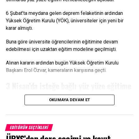
Facebook
Mastodon
Email
Share
6 Şubat’ta meydana gelen deprem felaketinin ardından
Yüksek Öğretim Kurulu (YÖK), üniversiteler için yeni bir
karar almıştı.
Buna göre üniversite öğrencilerinin eğitimine devam
edebilmesi için uzaktan eğitim modeline geçilmişti.
Alınan kararın ardından bugün Yüksek Öğretim Kurulu
Başkanı Erol Özvar, kameraların karşısına geçti.
3 Nisan’da isteğe bağlı yüz yüze eğitime
geçiliyor
OKUMAYA DEVAM ET
Özvar, üniversitelerde 2022-2023 eğitim öğretim yılı bahar
döneminin nasıl devam edeceğine ilişkin kamuoyunu
bilgilendirdi.
EDITÖRÜN SEÇTIKLERI
ÜBYS’den ders seçimi ve kayıt
Buna göre 3 Nisan itibarıyla üniversitelerde uzaktan