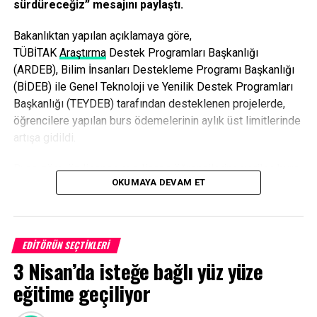
sürdüreceğiz” mesajını paylaştı.
Bakanlıktan yapılan açıklamaya göre,
TÜBİ
TAK
Araştırma
Destek Programları Başkanlığı
(ARDEB), Bilim İnsanları Destekleme Programı Başkanlığı
(BİDEB) ile Genel Teknoloji ve Yenilik Destek Programları
Başkanlığı (TEYDEB) tarafından desteklenen projelerde,
öğrencilere yapılan burs ödemelerinin aylık üst limitlerinde
artışa gidildi.
Buna göre, ön lisans veya lisans öğrencilerine verilen burs
OKUMAYA DEVAM ET
miktarı 4 bin liradan 4 bin 800 liraya yükseltildi. Yüksek
lisans öğrencilerine verilen burs miktarı 13 bin 500 liradan
16 bin 500 liraya, doktora öğrencilerinin aldığı burs miktarı
da 20 bin liradan 24 bin liraya çıkarıldı. Doktora sonrası
EDITÖRÜN SEÇTIKLERI
araştırmacılara verilen burs miktarı ise 27 bin lira iken 32
3 Nisan’da isteğe bağlı yüz yüze
bin lira olarak güncellendi.
eğitime geçiliyor
Bu arada, BİDEB 2250 Lisansüstü Bursları Performans