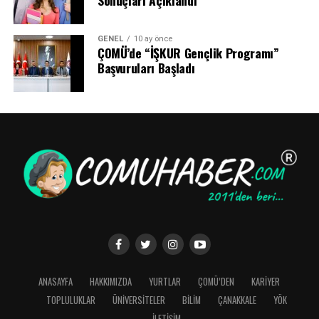
Sonuçları Açıklandı
GENEL
10 ay önce
ÇOMÜ’de “İŞKUR Gençlik Programı”
Başvuruları Başladı
ANASAYFA
HAKKIMIZDA
YURTLAR
ÇOMÜ’DEN
KARİYER
TOPLULUKLAR
ÜNİVERSİTELER
BİLİM
ÇANAKKALE
YÖK
İLETİŞİM