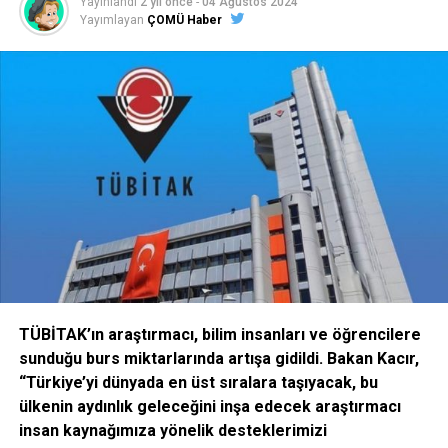
Yayınlandı
2 yıl önce
-
04 Ağustos 2024
Başkanlığınca tercihler alınacak.
Yayımlayan
ÇOMÜ Haber
on5yirmi5
Facebook
Mastodon
Email
Share
İLIŞKILI BAŞLIKLAR:
BIR SONRAKI
Sömestrde Bunları Sakın Yapma!
KAÇIRMAYIN
Kubilay Felek Soruyor…
TÜBİTAK’ın araştırmacı, bilim insanları ve öğrencilere
sunduğu burs miktarlarında artışa gidildi. Bakan Kacır,
“Türkiye’yi dünyada en üst sıralara taşıyacak, bu
ülkenin aydınlık geleceğini inşa edecek araştırmacı
insan kaynağımıza yönelik desteklerimizi