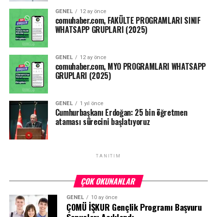
GENEL
12 ay önce
Kaynak: ensonhaber.com
comuhaber.com, FAKÜLTE PROGRAMLARI SINIF
WHATSAPP GRUPLARI (2025)
Facebook
Mastodon
Email
Share
GENEL
12 ay önce
comuhaber.com, MYO PROGRAMLARI WHATSAPP
GRUPLARI (2025)
GENEL
1 yıl önce
Cumhurbaşkanı Erdoğan: 25 bin öğretmen
ataması sürecini başlatıyoruz
TANITIM
ÇOK OKUNANLAR
GENEL
10 ay önce
ÇOMÜ İŞKUR Gençlik Programı Başvuru