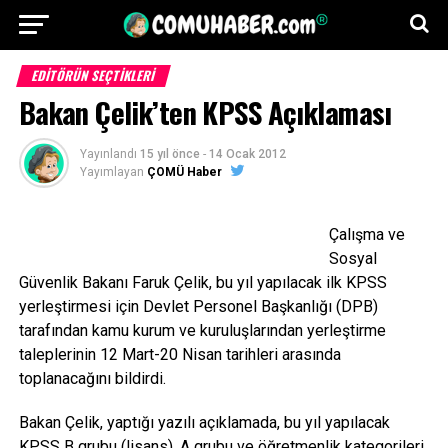
EDITÖRÜN SEÇTIKLERI
Bakan Çelik’ten KPSS Açıklaması
Yayınlandı
15 yıl önce
-
14 Ocak 2012
Yayımlayan
ÇOMÜ Haber
Çalışma ve
Sosyal
Güvenlik Bakanı Faruk Çelik, bu yıl yapılacak ilk KPSS
yerleştirmesi için Devlet Personel Başkanlığı (DPB)
tarafından kamu kurum ve kuruluşlarından yerleştirme
taleplerinin 12 Mart-20 Nisan tarihleri arasında
toplanacağını bildirdi.
Bakan Çelik, yaptığı yazılı açıklamada, bu yıl yapılacak
KPSS B grubu (lisans), A grubu ve öğretmenlik kategorileri