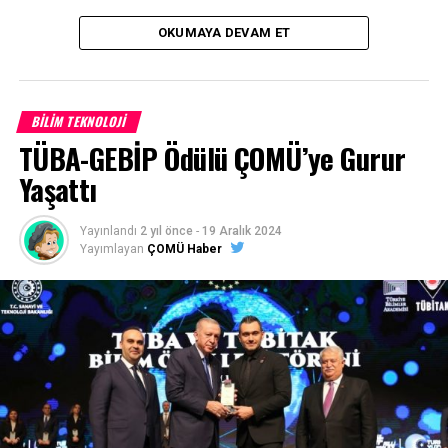
OKUMAYA DEVAM ET
BILIM TEKNOLOJI
TÜBA-GEBİP Ödülü ÇOMÜ’ye Gurur
Yaşattı
Yayınlandı
2 yıl önce
-
19 Aralık 2024
Yayımlayan
ÇOMÜ Haber