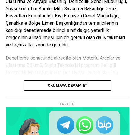
Ulaştırma ve Altyapı Bakanlığı Denizcilik Genel Müdürlüğü,
Yükseköğretim Kurulu, Milli Savunma Bakanlığı Deniz
Kuvvetleri Komutanlığı, Kıyı Emniyeti Genel Müdürlüğü,
Çanakkale Bölge Liman Başkanlığından temsilcilerinin
katıldığı denetlemede birinci sınıf dalgıç yeterlilik
belgesinin alınabilmesi için de gerekli olan dalış takımları
ve teçhizatlar yerinde görüldü.
Denetleme sonucunda akredite olan Motorlu Araçlar ve
Ulaştırma Bölümü, Sualtı Teknolojisi programı ile ilgili
Denizcilik MYO Müdürü Dr. Öğr. Üyesi Halit Kuşku; “Bu
süreçte emeği geçen Rektörümüz Prof. Dr. R. Cüneyt
OKUMAYA DEVAM ET
Erenoğlu, kurumsal akreditasyondan sorumlu Rektör
Yardımcımız Prof. Dr. Dinçay Köksal ve tüm üniversite
yönetim kadrolarımıza teşekkür ederim. Kurumsal
TANITIM
aidiyetimizi güçlendirerek üniversitemizi daha yüksek bir
çıtaya çıkartacağız. Eğitim ve öğretim kalitemiz buna bağlı
olarak artacak. Hedefimiz Denizcilik MYO’yu ülkemizin
alanında en iyi okullarından biri haline getirmek” dedi.