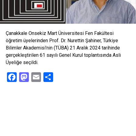
tanımlayan Zibumi Oyun Stüdyosu şu isimlerden oluşuyor:
Elif Buğdaycıoğlu, Zeynep Direskeneli, Serhat Bayılı, Ozan
Atak, Abdullah Taha Müslümanoğlu, Seçkin Yalçın, Barış
Soylu, Alp Karaata ve Koray Kıyakoğlu.
Çanakkale Onsekiz Mart Üniversitesi Fen Fakültesi
ensonhaber
öğretim üyelerinden Prof. Dr. Nurettin Şahiner, Türkiye
Bilimler Akademisi’nin (TÜBA) 21 Aralık 2024 tarihinde
Facebook
Mastodon
Email
Share
gerçekleştirilen 61 sayılı Genel Kurul toplantısında Asli
Üyeliğe seçildi.
İLIŞKILI BAŞLIKLAR:
Facebook
Mastodon
Email
Share
BIR SONRAKI
Ayvacık MYO EMITT 2012 Turizm Fuarını Ziyaret Etti
KAÇIRMAYIN
Sözleşmeleri Uzatılmayan İşçiler Ev Ev Dolaşıp Bu Bildiriyi
Dağıtıyor