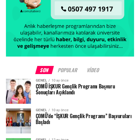
Facebook
Mastodon
Email
Share
SON
POPULAR
VIDEO
GENEL
10 ay önce
ÇOMÜ İŞKUR Gençlik Programı Başvuru
Sonuçları Açıklandı
GENEL
10 ay önce
ÇOMÜ’de “İŞKUR Gençlik Programı” Başvuruları
Başladı
GENEL
12 ay önce