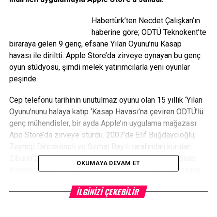
Habertürk’ten Necdet Çalışkan’ın
haberine göre; ODTÜ Teknokent’te
biraraya gelen 9 genç, efsane Yılan Oyunu’nu Kasap
havası ile diriltti. Apple Store’da zirveye oynayan bu genç
oyun stüdyosu, şimdi melek yatırımcılarla yeni oyunlar
peşinde.
Cep telefonu tarihinin unutulmaz oyunu olan 15 yıllık ‘Yılan
Oyunu’nunu halaya katıp ‘Kasap Havası’na çeviren ODTÜ’lü
genç mühendisler, bir ayda Apple’ın uygulama mağazası
App Store’da zirveye oturdu. 2007’de Elif Buğdaycıoğlu,
Zeynep Direskeneli ve Serhat Bayılı tarafından kurulan
Zibumi Oyun Geliştirme Stüdyosu’nun geliştirdiği Kasap
OKUMAYA DEVAM ET
Havası, sadece iki günde 20 binden fazla cep telefonuna
indirilerek en çok indirilen uygulama oldu. Şirketin kurucu
İLGINIZI ÇEKEBILIR
ortaklarından Elif Buğdaycıoğlu, ” App Store’da
geçirdiğimiz ilk haftasonu 20 bin oyuncuya ulaştık. Kasap
Havası, App Store Türkiye’de hem kendi kategorisinde hem