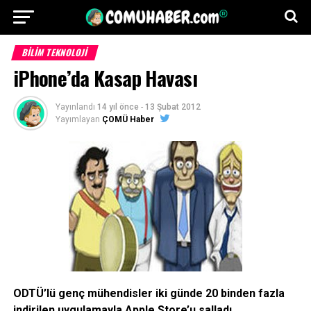
BILIM TEKNOLOJI
iPhone’da Kasap Havası
Yayınlandı
14 yıl önce
-
13 Şubat 2012
Yayımlayan
ÇOMÜ Haber
ODTÜ’lü genç mühendisler iki günde 20 binden fazla
indirilen uygulamayla Apple Store’u salladı.