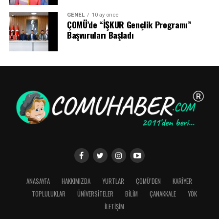
GENEL
10 ay önce
ÇOMÜ’de “İŞKUR Gençlik Programı”
Başvuruları Başladı
ANASAYFA
HAKKIMIZDA
YURTLAR
ÇOMÜ’DEN
KARİYER
TOPLULUKLAR
ÜNİVERSİTELER
BİLİM
ÇANAKKALE
YÖK
İLETİŞİM