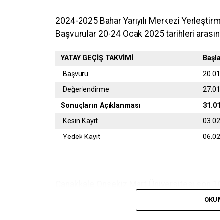
2024-2025 Bahar Yarıyılı Merkezi Yerleştir
Başvurular 20-24 Ocak 2025 tarihleri arasın
YATAY GEÇİŞ TAKVİMİ
Başl
Başvuru
20.0
Değerlendirme
27.0
Sonuçların Açıklanması
31.0
Kesin Kayıt
03.0
Yedek Kayıt
06.0
Çanakkale Onsekiz Mart Üniversitesi son 10 
OKU