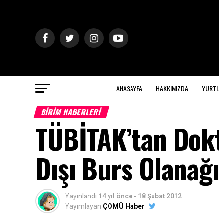
ANASAYFA
HAKKIMIZDA
YURTL
BİRİM HABERLERİ
TÜBİTAK’tan Dokt
Dışı Burs Olanağı
Yayınlandı
14 yıl önce
-
18 Şubat 2012
Yayımlayan
ÇOMÜ Haber