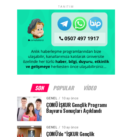
TANITIM
SON
POPULAR
VIDEO
GENEL
10 ay önce
ÇOMÜ İŞKUR Gençlik Programı
Başvuru Sonuçları Açıklandı
GENEL
10 ay önce
ÇOMÜ’de “İŞKUR Gençlik