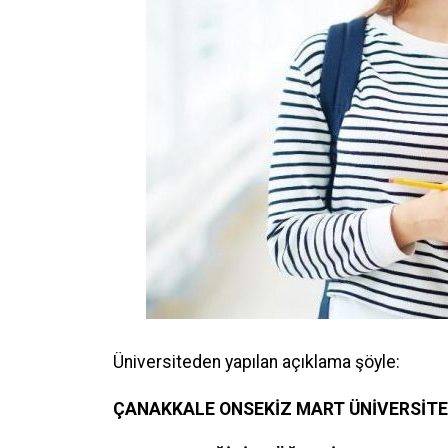
Öğrencinin yerleştiği yıldaki LYS ve ÖSYS
ÖSYM Yerleştirme Belgesi. (İnternet çıktı
DGS ile yerleşen öğrencilerin DGS Sonuç 
Kayıtlı olduğu Üniversiteye ait öğrenci b
belgesinde
Kayıt Türü bilgisi yok ise
Yerleştirme Puanına Göre Yatay Geçiş
Üniversiteden yapılan açıklama şöyle:
ÇANAKKALE ONSEKİZ MART ÜNİVERSİTE
Öğrencinin kayıtlı olduğu Yükseköğretim 
(Transkript belgesininde disiplin cezası b