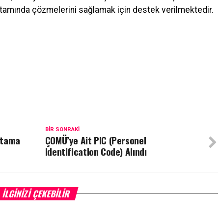
 ortamında çözmelerini sağlamak için destek verilmektedir.
BIR SONRAKI
Atama
ÇOMÜ’ye Ait PIC (Personel
Identification Code) Alındı
İLGINIZI ÇEKEBILIR