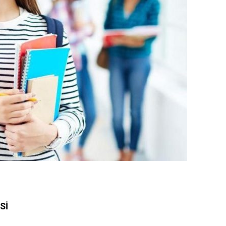
 Sonuç Belgesi (İnternet çıktısı)
sı)
belgesi ve DGS Yerleştirme belgesi.(internet çıktısı
elgesi (son 6 ay içerisinde alınmış olması ve öğrenci
 eğitim görmekte olduğu üniversiteden Merkezi
 Yapmadığına dair belge.)
Sİ
Kurumundan disiplin cezası almadığını gösterir belge. .
ilgisi bulunan öğrenciler transkrip belgesini yükleyebilir.)