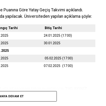
me Puanına Göre Yatay Geçiş Takvimi açıklandı.
da yapılacak. Üniversiteden yapılan açıklama şöyle:
angıç Tarihi
Bitiş Tarihi
1.2025
24.01.2025 (17:00)
1.2025
30.01.2025
1.2025
2.2025
05.02.2025 (17:00)
2.2025
07.02.2025 (17:00)
yıla ait program taban puanları için
TIKLAYINIZ
MAYA DEVAM ET