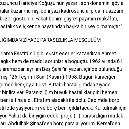
kuzuncu Hariciye Koğuşu’nun yazarı, son dönemini şöyle
paralar kazanmamış, beni yazı kadrosuna alıp da muazzam
i zor gösterilir. Fakat benim gayret payımın mükâfatı,
astalık ve işkence hayatından başka bir şey olmamıştır.”
LIĞIMDAN ZİYADE PARASIZLIKLA MEŞGULÜM
arlama Enstitüsü gibi eşsiz eserler kazandıran Ahmet
sağlık hem de maddi sorunlarla boğuştu. 1962 yılında 61
 aramızdan ayrılan Beş Şehir’in yazarı, içinde bulunduğu
tmiş: “26 Teşrin-i Sani (Kasım) 1958. Bugün karaciğer
imde her şey alt üst. Bittabi hastalığımdan ziyade
ir lira var. Parasızlığım büyük hastalıklar gibi hemen
eni altına aldı. Etrafım alacaklı ile dolu. Cebimde borç
 atıfetle yaşıyorum ve borç beni çıldırtacak. Kurtulmak için
. Yahut da bir yığın edebi proje (…) parasızlığın mutlak
arı. Abdülhâk Şinasi’den borç para alıyorum. Kemal’den