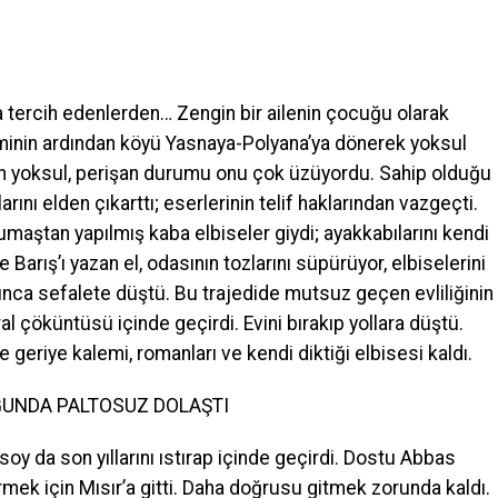
 tercih edenlerden… Zengin bir ailenin çocuğu olarak
minin ardından köyü Yasnaya-Polyana’ya dönerek yoksul
nün yoksul, perişan durumu onu çok üzüyordu. Sahip olduğu
larını elden çıkarttı; eserlerinin telif haklarından vazgeçti.
umaştan yapılmış kaba elbiseler giydi; ayakkabılarını kendi
e Barış’ı yazan el, odasının tozlarını süpürüyor, elbiselerini
atınca sefalete düştü. Bu trajedide mutsuz geçen evliliğinin
ral çöküntüsü içinde geçirdi. Evini bırakıp yollara düştü.
eriye kalemi, romanları ve kendi diktiği elbisesi kaldı.
UNDA PALTOSUZ DOLAŞTI
soy da son yıllarını ıstırap içinde geçirdi. Dostu Abbas
rmek için Mısır’a gitti. Daha doğrusu gitmek zorunda kaldı.