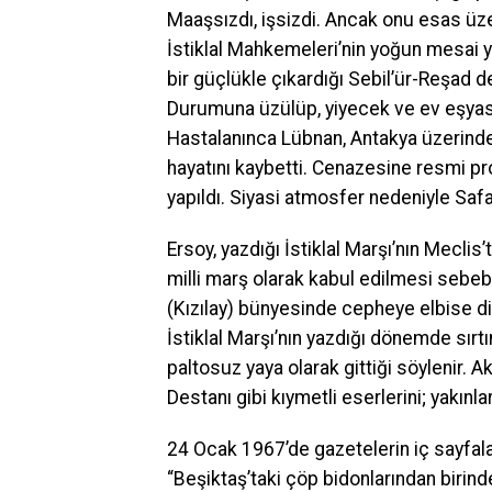
Maaşsızdı, işsizdi. Ancak onu esas üzen
İstiklal Mahkemeleri’nin yoğun mesai ya
bir güçlükle çıkardığı Sebil’ür-Reşad de
Durumuna üzülüp, yiyecek ve ev eşyası
Hastalanınca Lübnan, Antakya üzerinden
hayatını kaybetti. Cenazesine resmi pro
yapıldı. Siyasi atmosfer nedeniyle Safa
Ersoy, yazdığı İstiklal Marşı’nın Mecl
milli marş olarak kabul edilmesi sebebi
(Kızılay) bünyesinde cepheye elbise di
İstiklal Marşı’nın yazdığı dönemde sır
paltosuz yaya olarak gittiği söylenir. A
Destanı gibi kıymetli eserlerini; yakınla
24 Ocak 1967’de gazetelerin iç sayfalar
“Beşiktaş’taki çöp bidonlarından birind