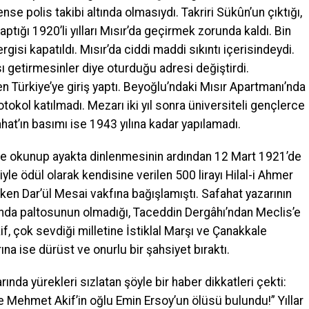
se polis takibi altında olmasıydı. Takriri Sükûn’un çıktığı,
ptığı 1920’li yılları Mısır’da geçirmek zorunda kaldı. Bin
rgisi kapatıldı. Mısır’da ciddi maddi sıkıntı içerisindeydi.
 getirmesinler diye oturduğu adresi değiştirdi.
 Türkiye’ye giriş yaptı. Beyoğlu’ndaki Mısır Apartmanı’nda
tokol katılmadı. Mezarı iki yıl sonra üniversiteli gençlerce
hat’ın basımı ise 1943 yılına kadar yapılamadı.
is’te okunup ayakta dinlenmesinin ardından 12 Mart 1921’de
yle ödül olarak kendisine verilen 500 lirayı Hilal-i Ahmer
ken Dar’ül Mesai vakfına bağışlamıştı. Safahat yazarının
tında paltosunun olmadığı, Taceddin Dergâhı’ndan Meclis’e
kif, çok sevdiği milletine İstiklal Marşı ve Çanakkale
rına ise dürüst ve onurlu bir şahsiyet bıraktı.
ında yürekleri sızlatan şöyle bir haber dikkatleri çekti:
e Mehmet Akif’in oğlu Emin Ersoy’un ölüsü bulundu!” Yıllar