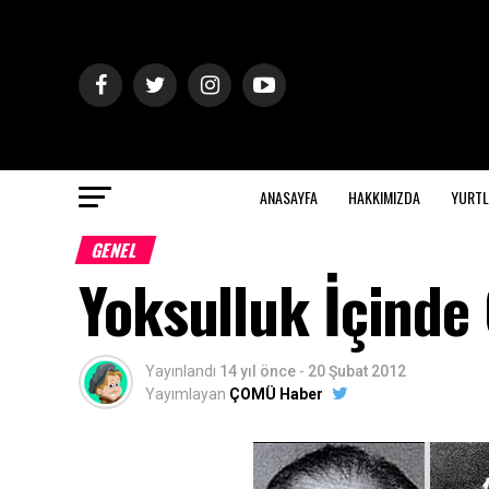
ANASAYFA
HAKKIMIZDA
YURTL
GENEL
Yoksulluk İçinde 
Yayınlandı
14 yıl önce
-
20 Şubat 2012
Yayımlayan
ÇOMÜ Haber