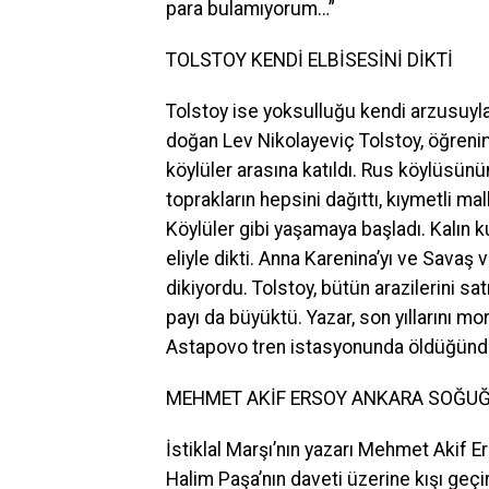
para bulamıyorum…”
TOLSTOY KENDİ ELBİSESİNİ DİKTİ
Tolstoy ise yoksulluğu kendi arzusuyla
doğan Lev Nikolayeviç Tolstoy, öğreni
köylüler arasına katıldı. Rus köylüsü
toprakların hepsini dağıttı, kıymetli mal
Köylüler gibi yaşamaya başladı. Kalın k
eliyle dikti. Anna Karenina’yı ve Savaş v
dikiyordu. Tolstoy, bütün arazilerini s
payı da büyüktü. Yazar, son yıllarını mo
Astapovo tren istasyonunda öldüğünde g
MEHMET AKİF ERSOY ANKARA SOĞUĞ
İstiklal Marşı’nın yazarı Mehmet Akif Er
Halim Paşa’nın daveti üzerine kışı geçi