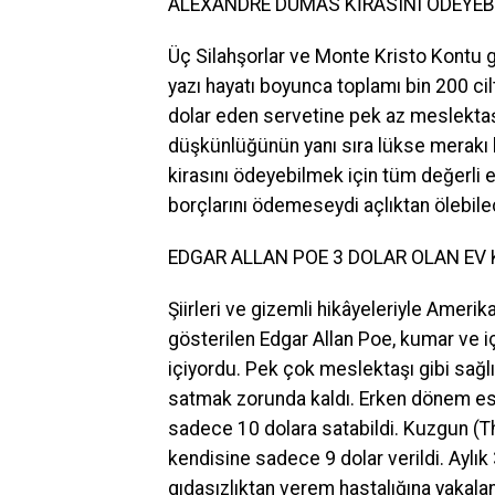
ALEXANDRE DUMAS KİRASINI ÖDEYEB
Üç Silahşorlar ve Monte Kristo Kontu g
yazı hayatı boyunca toplamı bin 200 cilt
dolar eden servetine pek az meslektaşı
düşkünlüğünün yanı sıra lükse merakı ha
kirasını ödeyebilmek için tüm değerli eş
borçlarını ödemeseydi açlıktan ölebilec
EDGAR ALLAN POE 3 DOLAR OLAN EV
Şiirleri ve gizemli hikâyeleriyle Amerik
gösterilen Edgar Allan Poe, kumar ve i
içiyordu. Pek çok meslektaşı gibi sağlı
satmak zorunda kaldı. Erken dönem eser
sadece 10 dolara satabildi. Kuzgun (Th
kendisine sadece 9 dolar verildi. Aylık 
gıdasızlıktan verem hastalığına yakala