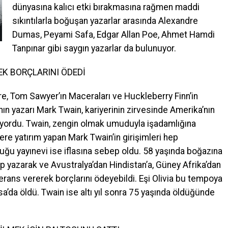
dünyasına kalıcı etki bırakmasına rağmen maddi
sıkıntılarla boğuşan yazarlar arasında Alexandre
Dumas, Peyami Safa, Edgar Allan Poe, Ahmet Hamdi
Tanpınar gibi saygın yazarlar da bulunuyor.
K BORÇLARINI ÖDEDİ
öre, Tom Sawyer’ın Maceraları ve Huckleberry Finn’in
ın yazarı Mark Twain, kariyerinin zirvesinde Amerika’nın
iliyordu. Twain, zengin olmak umuduyla işadamlığına
ere yatırım yapan Mark Twain’in girişimleri hep
duğu yayınevi ise iflasına sebep oldu. 58 yaşında boğazına
ap yazarak ve Avustralya’dan Hindistan’a, Güney Afrika’dan
erans vererek borçlarını ödeyebildi. Eşi Olivia bu tempoya
a’da öldü. Twain ise altı yıl sonra 75 yaşında öldüğünde