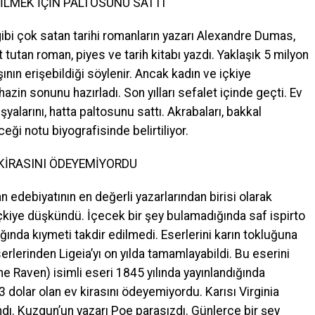
İLMEK İÇİN PALTOSUNU SATTI
ibi çok satan tarihi romanların yazarı Alexandre Dumas,
 tutan roman, piyes ve tarih kitabı yazdı. Yaklaşık 5 milyon
nın erişebildiği söylenir. Ancak kadın ve içkiye
zin sonunu hazırladı. Son yılları sefalet içinde geçti. Ev
yalarını, hatta paltosunu sattı. Akrabaları, bakkal
eği notu biyografisinde belirtiliyor.
 KİRASINI ÖDEYEMİYORDU
an edebiyatının en değerli yazarlarından birisi olarak
çkiye düşkündü. İçecek bir şey bulamadığında saf ispirto
ğında kıymeti takdir edilmedi. Eserlerini karın tokluğuna
lerinden Ligeia’yı on yılda tamamlayabildi. Bu eserini
e Raven) isimli eseri 1845 yılında yayınlandığında
3 dolar olan ev kirasını ödeyemiyordu. Karısı Virginia
ndı. Kuzgun’un yazarı Poe parasızdı. Günlerce bir şey