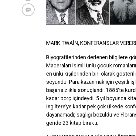
MARK TWAİN, KONFERANSLAR VERERE
Biyografilerinden derlenen bilgilere g
Maceraları isimli ünlü çocuk romanların
en ünlü kişilerinden biri olarak göster
soyundu. Para kazanmak için çeşitli işl
başarısızlıkla sonuçlandı. 1885’te kur
kadar borç içindeydi. 5 yıl boyunca kit
İngiltere’ye kadar pek çok ülkede konf
dayanamadı; sağlığı bozuldu ve Florans
geride 23 kitap bıraktı.