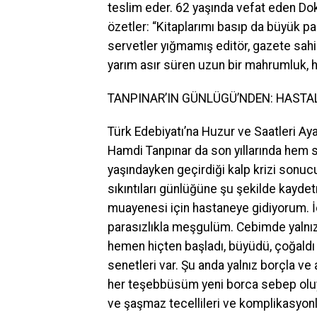
teslim eder. 62 yaşında vefat eden Do
özetler: “Kitaplarımı basıp da büyük 
servetler yığmamış editör, gazete sahib
yarım asır süren uzun bir mahrumluk, h
TANPINAR’IN GÜNLÜGÜ’NDEN: HASTA
Türk Edebiyatı’na Huzur ve Saatleri Ay
Hamdi Tanpınar da son yıllarında hem 
yaşındayken geçirdiği kalp krizi sonucu
sıkıntıları günlüğüne şu şekilde kayde
muayenesi için hastaneye gidiyorum. İç
parasızlıkla meşgulüm. Cebimde yalnız b
hemen hiçten başladı, büyüdü, çoğaldı b
senetleri var. Şu anda yalnız borçla ve
her teşebbüsüm yeni borca sebep oluyor
ve şaşmaz tecellileri ve komplikasyonl