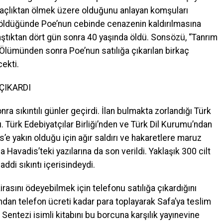
 açlıktan ölmek üzere olduğunu anlayan komşuları
ia öldüğünde Poe’nun cebinde cenazenin kaldırılmasına
tıktan dört gün sonra 40 yaşında öldü. Sonsözü, “Tanrım
 Ölümünden sonra Poe’nun satılığa çıkarılan birkaç
cekti.
ÇIKARDI
 sıkıntılı günler geçirdi. İlan bulmakta zorlandığı Türk
. Türk Edebiyatçılar Birliği’nden ve Türk Dil Kurumu’ndan
s’e yakın olduğu için ağır saldırı ve hakaretlere maruz
yla Havadis’teki yazılarına da son verildi. Yaklaşık 300 cilt
ddi sıkıntı içerisindeydi.
irasını ödeyebilmek için telefonu satılığa çıkardığını
ndan telefon ücreti kadar para toplayarak Safa’ya teslim
Sentezi isimli kitabını bu borcuna karşılık yayınevine