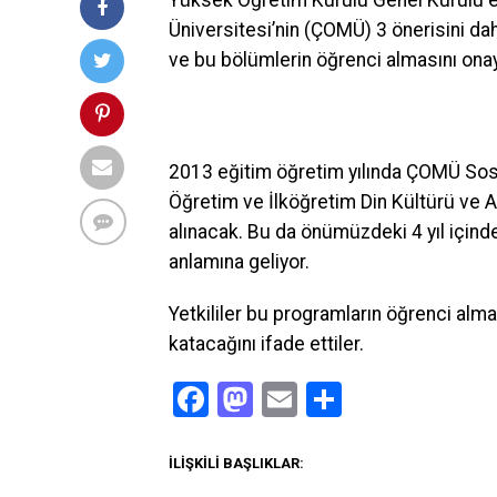
Yüksek Öğretim Kurulu Genel Kurulu e
Üniversitesi’nin (ÇOMÜ) 3 önerisini d
ve bu bölümlerin öğrenci almasını onay
2013 eğitim öğretim yılında ÇOMÜ Sosya
Öğretim ve İlköğretim Din Kültürü ve A
alınacak. Bu da önümüzdeki 4 yıl için
anlamına geliyor.
Yetkililer bu programların öğrenci al
katacağını ifade ettiler.
Facebook
Mastodon
Email
Share
İLIŞKILI BAŞLIKLAR: