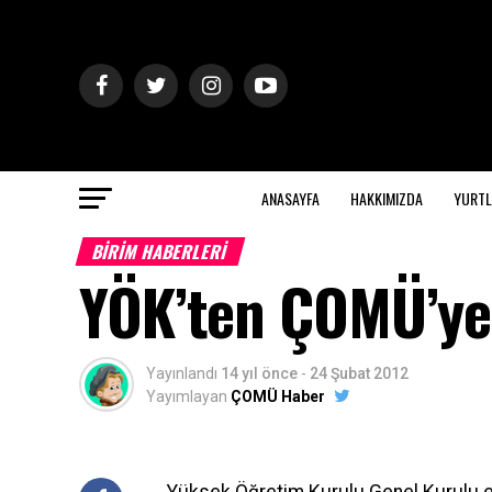
ANASAYFA
HAKKIMIZDA
YURTL
BİRİM HABERLERİ
YÖK’ten ÇOMÜ’ye
Yayınlandı
14 yıl önce
-
24 Şubat 2012
Yayımlayan
ÇOMÜ Haber