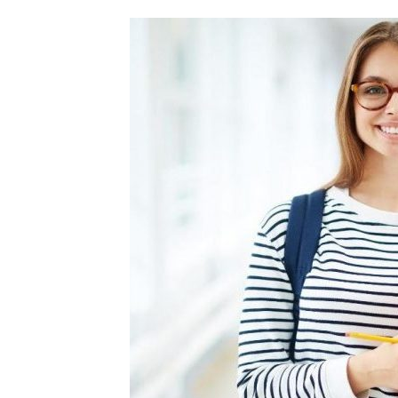
Öğrencilerden İstenen Belgeler
Onaylı Not belgesi (transkript); başvuru
dersleri ve bu derslerden aldığı notları g
İmzalı)
Öğrencinin yerleştiği yıldaki LYS ve ÖSYS
ÖSYM Yerleştirme Belgesi. (İnternet çıktı
DGS ile yerleşen öğrencilerin DGS Sonuç 