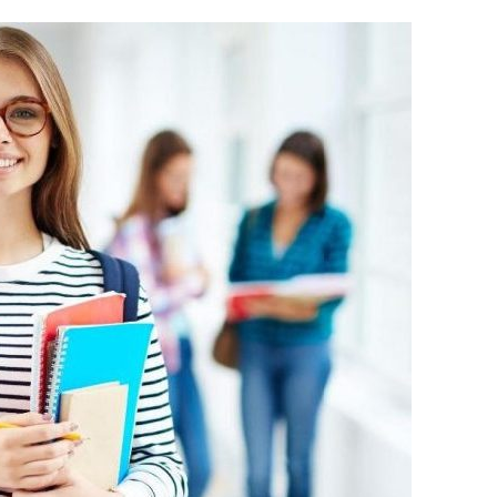
da bulunan öğrencinin ayrılacağı kurumda okuduğu bütün
österen belge.( E-Devlet, Elektronik imza ya da Islak
 Sonuç Belgesi (İnternet çıktısı)
sı)
belgesi ve DGS Yerleştirme belgesi.(internet çıktısı