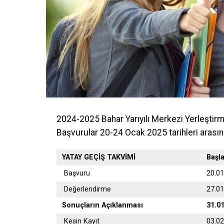
2024-2025 Bahar Yarıyılı Merkezi Yerleştir
Başvurular 20-24 Ocak 2025 tarihleri arasın
YATAY GEÇİŞ TAKVİMİ
Başl
Başvuru
20.0
Değerlendirme
27.0
Sonuçların Açıklanması
31.0
Kesin Kayıt
03.0