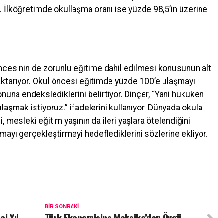
 İlköğretimde okullaşma oranı ise yüzde 98,5’in üzerine
öncesinin de zorunlu eğitime dahil edilmesi konusunun alt
tarıyor. Okul öncesi eğitimde yüzde 100’e ulaşmayı
onuna endekslediklerini belirtiyor. Dinçer, “Yani hukuken
laşmak istiyoruz.” ifadelerini kullanıyor. Dünyada okula
 meslekî eğitim yaşının da ileri yaşlara ötelendiğini
mayı gerçekleştirmeyi hedeflediklerini sözlerine ekliyor.
BIR SONRAKI
i Yıl
Türk Ekonomisine Meksika’dan Övgü