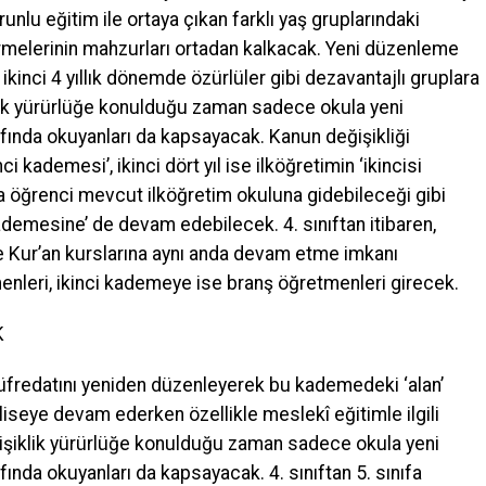
unlu eğitim ile ortaya çıkan farklı yaş gruplarındaki
görmelerinin mahzurları ortadan kalkacak. Yeni düzenleme
i ikinci 4 yıllık dönemde özürlüler gibi dezavantajlı gruplara
lik yürürlüğe konulduğu zaman sadece okula yeni
ınıfında okuyanları da kapsayacak. Kanun değişikliği
nci kademesi’, ikinci dört yıl ise ilköğretimin ‘ikincisi
da öğrenci mevcut ilköğretim okuluna gidebileceği gibi
ademesine’ de devam edebilecek. 4. sınıftan itibaren,
 Kur’an kurslarına aynı anda devam etme imkanı
enleri, ikinci kademeye ise branş öğretmenleri girecek.
K
 müfredatını yeniden düzenleyerek bu kademedeki ‘alan’
i liseye devam ederken özellikle meslekî eğitimle ilgili
ğişiklik yürürlüğe konulduğu zaman sadece okula yeni
nıfında okuyanları da kapsayacak. 4. sınıftan 5. sınıfa