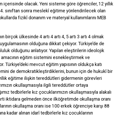
 içerisinde olacak. Yeni sisteme göre öğrenciler, 12 yıllık
 4. sınıftan sonra meslekî eğitime yönlendirilecek olan
 okullarda fizikî donanım ve materyal kullanımlarını MEB
 birçok ülkesinde 4 artı 4 artı 4, 5 artı 3 artı 4 olmak
im uygulamasının olduğuna dikkat çekiyor. Türkiye’de de
luluk olduğunu anlatıyor. Yapılan eleştirilerin ideolojik
 amacının eğitim sistemini esnekleştirmek ve
r. Türkiye’deki mevcut eğitim yapısının oldukça katı
ini de demokratikleştirdiklerini, bunun için de hukukî bir
llık eğitime ilişkin tereddütleri gidermenin görevleri
ımızın okullaşmasıyla ilgili tereddütler ortaya
ımız tedbirlerle kız çocuklarımızın okullaşmasıyla alakalı
Parti iktidara gelmeden önce ilköğretimde okullaşma oranı
arının okullaşma oranı ise 100 erkek öğrenciye karşı 88
 kadar alınan idarî tedbirlerle kız çocuklarının