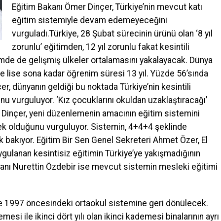
Eğitim Bakanı Ömer Dinçer, Türkiye’nin mevcut katı
eğitim sistemiyle devam edemeyeceğini
vurguladı.Türkiye, 28 Şubat sürecinin ürünü olan ‘8 yıl
zorunlu’ eğitimden, 12 yıl zorunlu fakat kesintili
imde de gelişmiş ülkeler ortalamasını yakalayacak. Dünya
 lise sona kadar öğrenim süresi 13 yıl. Yüzde 56’sında
çer, dünyanın geldiği bu noktada Türkiye’nin kesintili
 vurguluyor. ‘Kız çocuklarını okuldan uzaklaştıracağı’
r. Dinçer, yeni düzenlemenin amacının eğitim sistemini
k olduğunu vurguluyor. Sistemin, 4+4+4 şeklinde
 bakıyor. Eğitim Bir Sen Genel Sekreteri Ahmet Özer, El
ygulanan kesintisiz eğitimin Türkiye’ye yakışmadığının
şkanı Nurettin Özdebir ise mevcut sistemin mesleki eğitimi
e 1997 öncesindeki ortaokul sistemine geri dönülecek.
demesi ile ikinci dört yılı olan ikinci kademesi binalarının ayrı