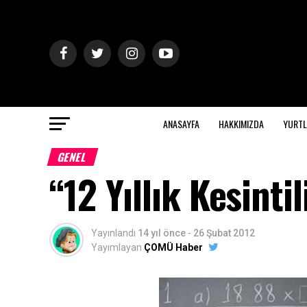
ANASAYFA
HAKKIMIZDA
YURTL
GENEL
“12 Yıllık Kesinti
Yayınlandı
14 yıl önce
-
26 Şubat 2012
Yayımlayan
ÇOMÜ Haber