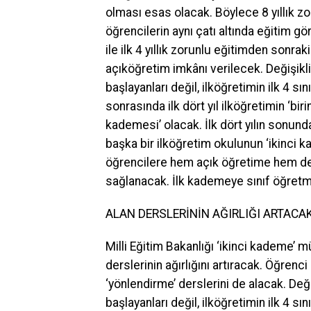
olması esas olacak. Böylece 8 yıllık zor
öğrencilerin aynı çatı altında eğitim 
ile ilk 4 yıllık zorunlu eğitimden sonrak
açıköğretim imkânı verilecek. Değişik
başlayanları değil, ilköğretimin ilk 4 s
sonrasında ilk dört yıl ilköğretimin ‘biri
kademesi’ olacak. İlk dört yılın sonun
başka bir ilköğretim okulunun ‘ikinci k
öğrencilere hem açık öğretime hem de
sağlanacak. İlk kademeye sınıf öğretm
ALAN DERSLERİNİN AĞIRLIĞI ARTACA
Milli Eğitim Bakanlığı ‘ikinci kademe’
derslerinin ağırlığını artıracak. Öğrenc
‘yönlendirme’ derslerini de alacak. De
başlayanları değil, ilköğretimin ilk 4 sı