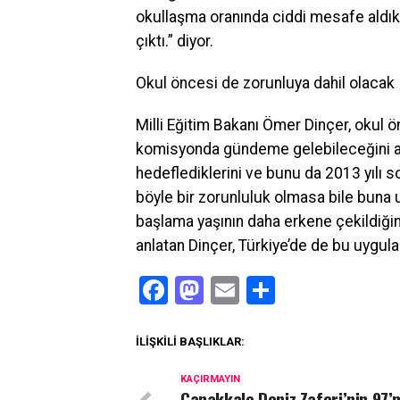
okullaşma oranında ciddi mesafe aldık.
çıktı.” diyor.
Okul öncesi de zorunluya dahil olacak
Milli Eğitim Bakanı Ömer Dinçer, okul 
komisyonda gündeme gelebileceğini ak
hedeflediklerini ve bunu da 2013 yılı s
böyle bir zorunluluk olmasa bile buna u
başlama yaşının daha erkene çekildiğini,
anlatan Dinçer, Türkiye’de de bu uygula
Facebook
Mastodon
Email
Share
İLIŞKILI BAŞLIKLAR:
KAÇIRMAYIN
Çanakkale Deniz Zaferi’nin 97’nc