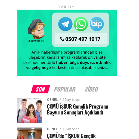
TANITIM
SON
POPULAR
VIDEO
GENEL
10 ay önce
ÇOMÜ İŞKUR Gençlik Programı
Başvuru Sonuçları Açıklandı
GENEL
10 ay önce
ÇOMÜ’de “İŞKUR Gençlik