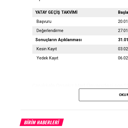
YATAY GEÇİŞ TAKVİMİ
Başl
Başvuru
20.0
Değerlendirme
27.0
Sonuçların Açıklanması
31.0
Kesin Kayıt
03.0
Yedek Kayıt
06.0
Çanakkale Onsekiz Mart Üniversitesi son 10 
OKU
Başvurular
https://ubys.comu.edu.tr/
adresi
olarak yapılacaktır.
BİRİM HABERLERİ