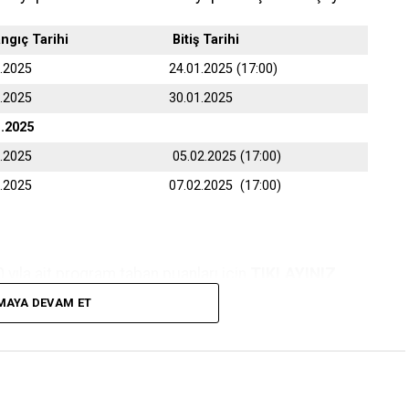
angıç Tarihi
Bitiş Tarihi
1.2025
24.01.2025 (17:00)
1.2025
30.01.2025
1.2025
2.2025
05.02.2025 (17:00)
2.2025
07.02.2025 (17:00)
yıla ait program taban puanları için
TIKLAYINIZ
MAYA DEVAM ET
nden belirtilen tarihler arasında online (internet)