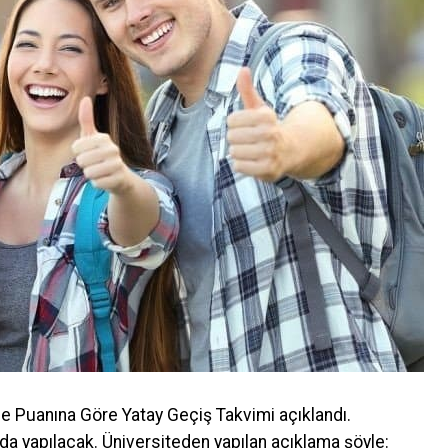
me Puanına Göre Yatay Geçiş Takvimi açıklandı.
da yapılacak. Üniversiteden yapılan açıklama şöyle: