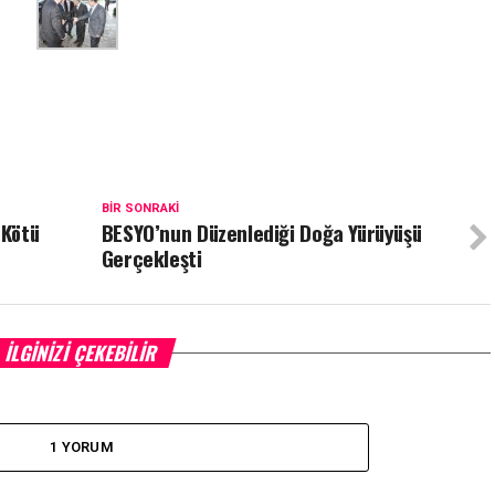
BIR SONRAKI
 Kötü
BESYO’nun Düzenlediği Doğa Yürüyüşü
Gerçekleşti
İLGINIZI ÇEKEBILIR
1 YORUM