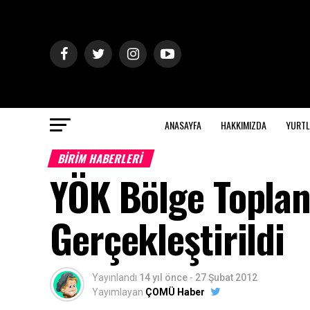
ANASAYFA
HAKKIMIZDA
YURTL
BİRİM HABERLERİ
YÖK Bölge Toplan
Gerçekleştirildi
Yayınlandı
14 yıl önce
-
27 Şubat 2012
Yayımlayan
ÇOMÜ Haber