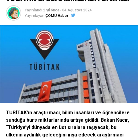
İLIŞKILI BAŞLIKLAR:
Yayınlandı
2 yıl önce
-
04 Ağustos 2024
BIR SONRAKI
Yayımlayan
ÇOMÜ Haber
Cuma çıkışı çay davetini geri çevirmedi
KAÇIRMAYIN
İlköğretime “Seçmeli Dersler” Geldi
TÜBİTAK’ın araştırmacı, bilim insanları ve öğrencilere
sunduğu burs miktarlarında artışa gidildi. Bakan Kacır,
“Türkiye’yi dünyada en üst sıralara taşıyacak, bu
ülkenin aydınlık geleceğini inşa edecek araştırmacı