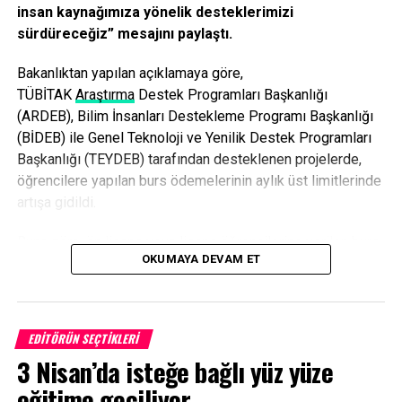
insan kaynağımıza yönelik desteklerimizi
sürdüreceğiz” mesajını paylaştı.
Bakanlıktan yapılan açıklamaya göre,
TÜBİ
TAK
Araştırma
Destek Programları Başkanlığı
(ARDEB), Bilim İnsanları Destekleme Programı Başkanlığı
(BİDEB) ile Genel Teknoloji ve Yenilik Destek Programları
Başkanlığı (TEYDEB) tarafından desteklenen projelerde,
öğrencilere yapılan burs ödemelerinin aylık üst limitlerinde
artışa gidildi.
Buna göre, ön lisans veya lisans öğrencilerine verilen burs
OKUMAYA DEVAM ET
miktarı 4 bin liradan 4 bin 800 liraya yükseltildi. Yüksek
lisans öğrencilerine verilen burs miktarı 13 bin 500 liradan
16 bin 500 liraya, doktora öğrencilerinin aldığı burs miktarı
da 20 bin liradan 24 bin liraya çıkarıldı. Doktora sonrası
EDITÖRÜN SEÇTIKLERI
araştırmacılara verilen burs miktarı ise 27 bin lira iken 32
3 Nisan’da isteğe bağlı yüz yüze
bin lira olarak güncellendi.
eğitime geçiliyor