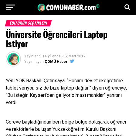
EDITÖRÜN SEÇTIKLERI
Üniversite Öğrencileri Laptop
Istiyor
Yayınlandı
14 yıl önce
-
02 Mart 2012
Yayımlayan
ÇOMÜ Haber
Yeni YÖK Başkanı Çetinsaya, “Hocam devlet ilköğretime
tablet veriyor, siz de bize laptop dağıtın” diyen öğrenciye,
“Bu isteğin Kayseri’den geliyor olması manidar” yanıtını
verdi.
Göreve başladığından beri bölge bölge dolaşarak öğrenci
ve rektörlerle buluşan Yükseköğretim Kurulu Başkanı