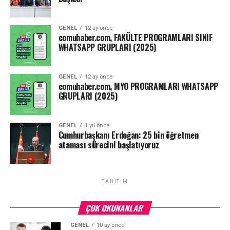
belirlenmesine karar verilmiştir.”
GENEL
12 ay önce
Kaynak: ensonhaber.com
comuhaber.com, FAKÜLTE PROGRAMLARI SINIF
WHATSAPP GRUPLARI (2025)
Facebook
Mastodon
Email
Share
GENEL
12 ay önce
comuhaber.com, MYO PROGRAMLARI WHATSAPP
GRUPLARI (2025)
GENEL
1 yıl önce
Cumhurbaşkanı Erdoğan: 25 bin öğretmen
ataması sürecini başlatıyoruz
TANITIM
ÇOK OKUNANLAR
GENEL
10 ay önce