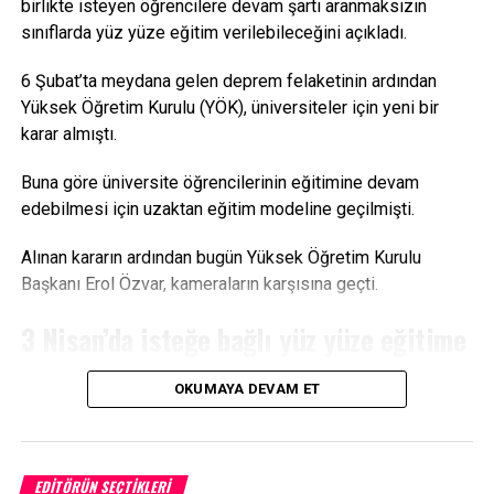
birlikte isteyen öğrencilere devam şartı aranmaksızın
Kaynak: trthaber.com4
sınıflarda yüz yüze eğitim verilebileceğini açıkladı.
Facebook
Mastodon
Email
Share
6 Şubat’ta meydana gelen deprem felaketinin ardından
Yüksek Öğretim Kurulu (YÖK), üniversiteler için yeni bir
karar almıştı.
Buna göre üniversite öğrencilerinin eğitimine devam
edebilmesi için uzaktan eğitim modeline geçilmişti.
Alınan kararın ardından bugün Yüksek Öğretim Kurulu
Başkanı Erol Özvar, kameraların karşısına geçti.
3 Nisan’da isteğe bağlı yüz yüze eğitime
geçiliyor
OKUMAYA DEVAM ET
Özvar, üniversitelerde 2022-2023 eğitim öğretim yılı bahar
döneminin nasıl devam edeceğine ilişkin kamuoyunu
bilgilendirdi.
EDITÖRÜN SEÇTIKLERI