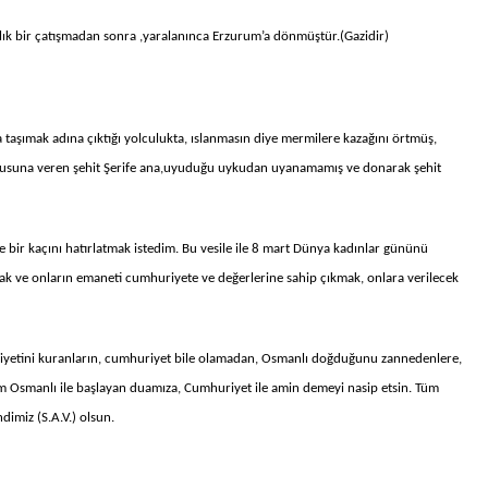
lık bir çatışmadan sonra ,yaralanınca Erzurum’a dönmüştür.(Gazidir)
aşımak adına çıktığı yolculukta, ıslanmasın diye mermilere kazağını örtmüş,
vrusuna veren şehit Şerife ana,uyuduğu uykudan uyanamamış ve donarak şehit
bir kaçını hatırlatmak istedim. Bu vesile ile 8 mart Dünya kadınlar gününü
k ve onların emaneti cumhuriyete ve değerlerine sahip çıkmak, onlara verilecek
iyetini kuranların, cumhuriyet bile olamadan, Osmanlı doğduğunu zannedenlere,
im Osmanlı ile başlayan duamıza, Cumhuriyet ile amin demeyi nasip etsin. Tüm
imiz (S.A.V.) olsun.