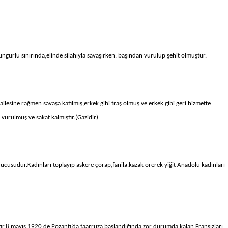
Sungurlu sınırında,elinde silahıyla savaşırken, başından vurulup şehit olmuştur.
lesine rağmen savaşa katılmış,erkek gibi traş olmuş ve erkek gibi geri hizmette
vurulmuş ve sakat kalmıştır.(Gazidir)
cusudur.Kadınları toplayıp askere çorap,fanila,kazak örerek yiğit Anadolu kadınları
tır.8 mayıs 1920 de Pozantı’da taarruza başlandığında,zor durumda kalan Fransızları