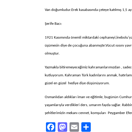
Van doğumludur.Erek kasabasında çeteye katılmış 1,5 ay
Şerife Bacı:
1921 Kasımında önemli miktardaki cephaneyi,İnebolu’ya t
üşümesin diye de çocuğuna abanmıştır.Vücut ısısını ya
olmuştur.
Yazmakla bitiremeyeceğimiz kahramanlarımızdan , sadece 
kutluyorum. Kahraman Türk kadınlarını anmak, hatırlama
güzel en güzel hediye diye düşünüyorum.
Osmanlıdan aldıkları iman ve eğitimle, bugünün Cumhur
yaşamlarıyla verdikleri ders, umarım fayda sağlar. Rabb
şehitlerimizin mekanı cennet, komşuları Peygamber Efend
Facebook
Mastodon
Email
Share