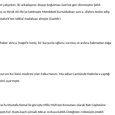
e çalışırken, iki arkadaşının düşüp boğulması üzerine geri dönmüştür.Şehit
 ve Yörük Ali Efe’ye katılmıştır.Memleketi kurtulduktan sonra, silahını teslim edip
rk’ten istiklal madalyası almıştır.(Gazidir)
i haber alınca, İnegöl’e inmiş, bir kurşunla oğlunu vurmuş ve ardına bakmadan dağa
zurum Kız lisesi müdiresi olan Faika Hanım, Muradiye Camisinde Kadınlara yaptığı
mini uyarmıştır.
vas’ta Mustafa Kemal ile görüştü,Milis Müfreze Komutanı olarak Batı Cephesine
pıştı.Esir düştü,kaçtı yılmadı tekrar orduya katıldı.Üsteğmen rütbesiyle emekli