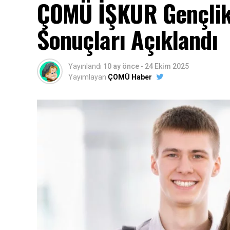
ÇOMÜ İŞKUR Gençlik
Sonuçları Açıklandı
Yayınlandı
10 ay önce
-
24 Ekim 2025
Yayımlayan
ÇOMÜ Haber