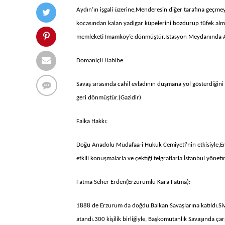
Aydın’ın işgali üzerine,Menderesin diğer tarafına geçmey
kocasından kalan yadigar küpelerini bozdurup tüfek almış
memleketi İmamköy’e dönmüştür.İstasyon Meydanında Atatü
Domaniçli Habibe:
Savaş sırasında cahil evladının düşmana yol gösterdiğin
geri dönmüştür.(Gazidir)
Faika Hakkı:
Doğu Anadolu Müdafaa-i Hukuk Cemiyeti’nin etkisiyle,Er
etkili konuşmalarla ve çektiği telgraflarla İstanbul yöneti
Fatma Seher Erden(Erzurumlu Kara Fatma):
1888 de Erzurum da doğdu.Balkan Savaşlarına katıldı.Si
atandı.300 kişilik birliğiyle, Başkomutanlık Savaşında çar