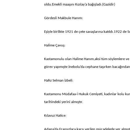
oldu.Emekli maaşını Kızılay’a bağışladı.(Gazidir)
Gördesli Makbule Hanım:
Eşiyle birlikte 1921 de çete savaşlarına katıldı.1922 de 
Halime Çavuş:
Kastamonulu olan Halime Hanım,aksi tüm söylemlere ve ai
görev yapmıştır.İnebolu’da cephane taşırken bacağından 
Hafız Selman İzbeli:
Kastamonu Müdafaa-i Hukuk Cemiyeti, kadınlar kolu kuru
tarihindeki yerini almıştır.
Kılavuz Hatice:
Adana’da Fransızlara karşı verilen mücadelede yer almış