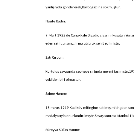
yanlış yola göndererek,Karboğazı’na sokmuştur.
Nazife Kadın:
9 Mart 1922’de Çanakkale Bigadiç civarını kuşatan Yunan
eden şehit anamız,fırına atılarak şehit edilmiştir.
Satı Çırpan:
Kurtuluş savaşında cepheye sırtında mermi taşımıştır.193
vekilden biri olmuştur.
Saime Hanım:
15 mayıs 1919 Kadıköy mitingine katılmış,mitingden sonra
madalyasıyla onurlandırılmıştır.Savaş sonrası İstanbul Li
Süreyya Sülün Hanım: