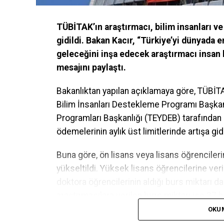
TÜBİTAK’ın araştırmacı, bilim insanları v
gidildi. Bakan Kacır, “Türkiye’yi dünyada e
geleceğini inşa edecek araştırmacı insan
mesajını paylaştı.
Bakanlıktan yapılan açıklamaya göre, TÜBİ
T
Bilim İnsanları Destekleme Programı Başkanl
Programları Başkanlığı (TEYDEB) tarafından
ödemelerinin aylık üst limitlerinde artışa gidi
Buna göre, ön lisans veya lisans öğrencilerin
yükseltildi. Yüksek lisans öğrencilerine veri
doktora öğrencilerinin aldığı burs miktarı da 
araştırmacılara verilen burs miktarı ise 27 bi
OKU
Bu arada, BİDEB 2250 Lisansüstü Bursları 