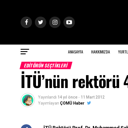
ANASAYFA
HAKKIMIZDA
YURTL
EDITÖRÜN SEÇTIKLERI
İTÜ’nün rektörü 4
Yayınlandı
14 yıl önce
-
11 Mart 2012
Yayımlayan
ÇOMÜ Haber