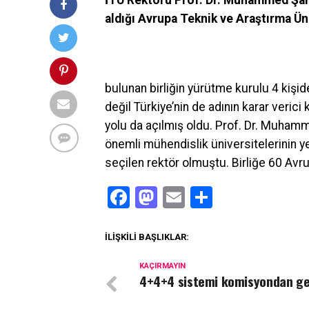
İTÜ Rektörü Prof. Dr. Muhammed Şahi
aldığı Avrupa Teknik ve Araştırma Üni
bulunan birliğin yürütme kurulu 4 kişi
değil Türkiye’nin de adının karar verici
yolu da açılmış oldu. Prof. Dr. Muhamm
önemli mühendislik üniversitelerinin ye
seçilen rektör olmuştu. Birliğe 60 Avr
Facebook
Mastodon
Email
Share
İLIŞKILI BAŞLIKLAR:
KAÇIRMAYIN
4+4+4 sistemi komisyondan ge