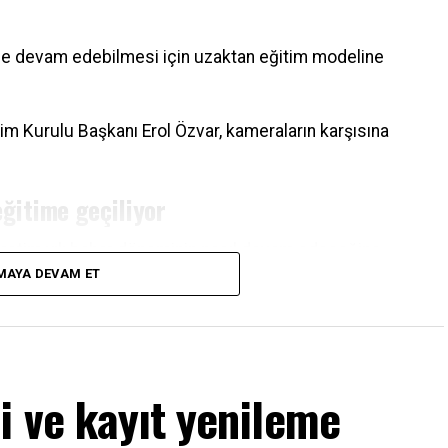
ine devam edebilmesi için uzaktan eğitim modeline
m Kurulu Başkanı Erol Özvar, kameraların karşısına
eğitime geçiliyor
retim yılı bahar döneminin nasıl devam edeceğine
MAYA DEVAM ET
 uzaktan öğretimle birlikte isteyen öğrencilere
 eğitim verilebileceği açıklandı.
k
i ve kayıt yenileme
ara sınavların şeffaflık ve denetlenebilirlik ilkesi