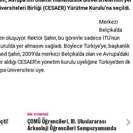
n, Avrupa’nın önemli mühendislik üniversitelerinin yer
versiteleri Birliği (CESAER) Yürütme Kurulu’na seçildi.
Merkezi
Belçika’da
den oluşuyor. Rektör Şahin, bu görevle sadece İTÜ’nün
 kurulda yer almasını sağladı. Böylece Türkiye’ye, başkanlık
ed Şahin, 2009’da merkezi Belçika’da olan ve Avrupa’daki
r aldığı CESAER’ın yönetim kurulu üyeliğine Türkiye’den ilk
upa üniversitesi üye.
BIR SONRAKI
çti!
ÇOMÜ Öğrencileri, III. Uluslararası
Arkeoloji Öğrencileri Sempozyumunda