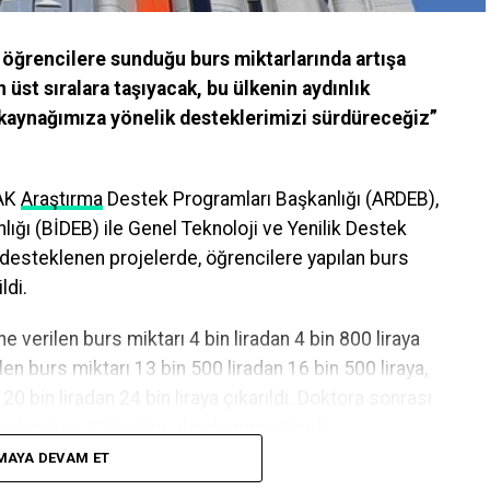
e öğrencilere sunduğu burs miktarlarında artışa
n üst sıralara taşıyacak, bu ülkenin aydınlık
 kaynağımıza yönelik desteklerimizi sürdüreceğiz”
AK
Araştırma
Destek Programları Başkanlığı (ARDEB),
ığı (BİDEB) ile Genel Teknoloji ve Yenilik Destek
 desteklenen projelerde, öğrencilere yapılan burs
ldi.
e verilen burs miktarı 4 bin liradan 4 bin 800 liraya
len burs miktarı 13 bin 500 liradan 16 bin 500 liraya,
20 bin liradan 24 bin liraya çıkarıldı. Doktora sonrası
n lira iken 32 bin lira olarak güncellendi.
MAYA DEVAM ET
Performans Programı’nda yer alan performans