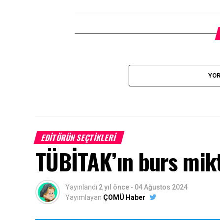
YOR
EDITÖRÜN SEÇTIKLERI
TÜBİTAK’ın burs mikta
Yayınlandı
2 yıl önce
-
04 Ağustos 2024
Yayımlayan
ÇOMÜ Haber