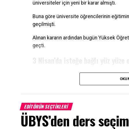
üniversiteler için yeni bir karar almıştı.
Buna göre üniversite öğrencilerinin eğitim
geçilmişti.
Alınan kararın ardından bugün Yüksek Öğreti
geçti.
3 Nisan’da isteğe bağlı yüz yüze 
Özvar, üniversitelerde 2022-2023 eğitim öğ
OKU
ilişkin kamuoyunu bilgilendirdi.
Buna göre 3 Nisan itibarıyla üniversitelerde
devam şartı aranmaksızın sınıflarda yüz yüze
EDITÖRÜN SEÇTIKLERI
Ara sınavlar uzaktan yapılabilece
ÜBYS’den ders seçim
YÖK Başkanı Özvar ayrıca, bahar dönemindeki 