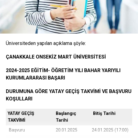
Onaylı Not belgesi (transkript); başvuruda bulunan
öğrencinin ayrılacağı kurumda okuduğu bütün
dersleri ve bu derslerden aldığı notları gösteren
belge.( E-Devlet, Elektronik imza ya da Islak İmzalı)
Üniversiteden yapılan açıklama şöyle:
Öğrencinin yerleştiği yıldaki LYS ve ÖSYS Sonuç
ÇANAKKALE ONSEKİZ MART ÜNİVERSİTESİ
Belgesi (İnternet çıktısı)
2024-2025 EĞİTİM- ÖĞRETİM YILI BAHAR YARIYILI
KURUMLARARASI BAŞARI
ÖSYM Yerleştirme Belgesi. (İnternet çıktısı)
DURUMUNA GÖRE YATAY GEÇİŞ TAKVİMİ VE BAŞVURU
KOŞULLARI
YATAY GEÇİŞ
Başlangıç
Bitiş Tarihi
DGS ile yerleşen öğrencilerin DGS Sonuç belgesi
TAKVİMİ
Tarihi
ve DGS Yerleştirme belgesi.(internet çıktısı
Başvuru
20.01.2025
24.01.2025 (17:00)