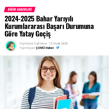
BİRİM HABERLERİ
Çanakkale Onsekiz Mart Üniversitesi son 10 yıla ait
2024-2025 Bahar Yarıyılı
program taban puanları için
TIKLAYINIZ
Kurumlararası Başarı Durumuna
Göre Yatay Geçiş
Başvurular
https://ubys.comu.edu.tr/
adresinden belirtilen
Yayınlandı
2 yıl önce
-
12 Ocak 2025
tarihler arasında online (internet) olarak yapılacaktır.
Yayımlayan
ÇOMÜ Haber
(Posta ile başvuru alınmayacaktır)
1- Merkezi Yerleştirme Puanı İle Yatay Geçiş Online
(İnternet) Başvurusunda Bulunan Öğrencilerden
İstenen Belgeler