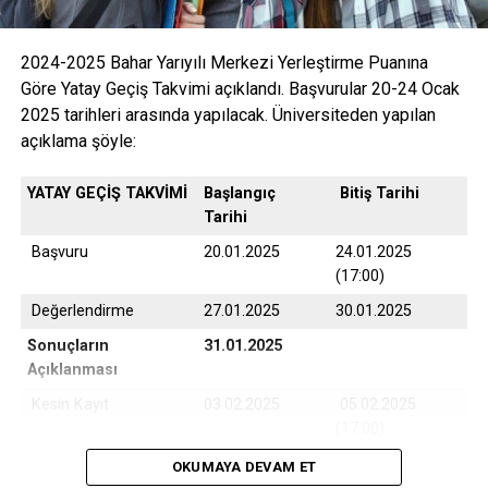
2024-2025 Bahar Yarıyılı Merkezi Yerleştirme Puanına
Göre Yatay Geçiş Takvimi açıklandı. Başvurular 20-24 Ocak
2025 tarihleri arasında yapılacak. Üniversiteden yapılan
açıklama şöyle:
YATAY GEÇİŞ TAKVİMİ
Başlangıç
Bitiş Tarihi
Tarihi
Başvuru
20.01.2025
24.01.2025
(17:00)
Değerlendirme
27.01.2025
30.01.2025
Sonuçların
31.01.2025
Açıklanması
Kesin Kayıt
03.02.2025
05.02.2025
(17:00)
Yedek Kayıt
06.02.2025
07.02.2025
OKUMAYA DEVAM ET
(17:00)