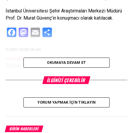
İstanbul Üniversitesi Şehir Araştırmaları Merkezi Müdürü
Prof. Dr. Murat Güvenç’in konuşmacı olarak katılacak.
Facebook
Mastodon
Email
Share
İLIŞKILI BAŞLIKLAR:
BIR SONRAKI
OKUMAYA DEVAM ET
Gökçek 8 bin demişti CHP 80 bin dedi!
KAÇIRMAYIN
Ezine MYO Futbol Takımı Çocukları da Unutmadı
İLGINIZI ÇEKEBILIR
YORUM YAPMAK İÇIN TIKLAYIN
BİRİM HABERLERİ