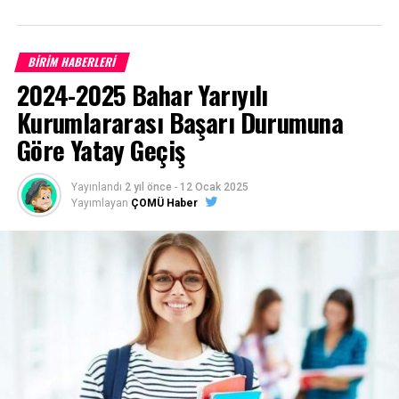
BİRİM HABERLERİ
Çanakkale Onsekiz Mart Üniversitesi son 10 yıla ait
2024-2025 Bahar Yarıyılı
program taban puanları için
TIKLAYINIZ
Kurumlararası Başarı Durumuna
Göre Yatay Geçiş
Başvurular
https://ubys.comu.edu.tr/
adresinden belirtilen
Yayınlandı
2 yıl önce
-
12 Ocak 2025
tarihler arasında online (internet) olarak yapılacaktır.
Yayımlayan
ÇOMÜ Haber
(Posta ile başvuru alınmayacaktır)
1- Merkezi Yerleştirme Puanı İle Yatay Geçiş Online
(İnternet) Başvurusunda Bulunan Öğrencilerden