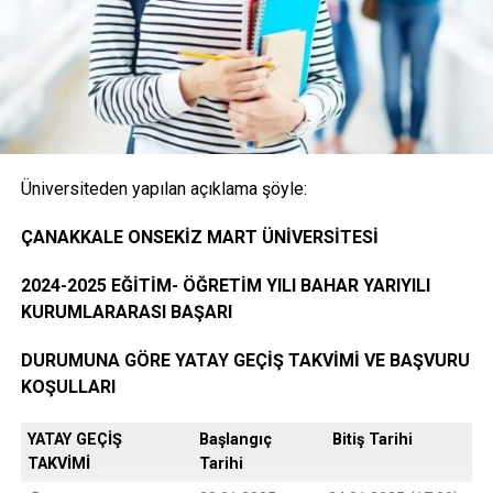
İstenen Belgeler
Onaylı Not belgesi (transkript); başvuruda bulunan
öğrencinin ayrılacağı kurumda okuduğu bütün
dersleri ve bu derslerden aldığı notları gösteren
belge.( E-Devlet, Elektronik imza ya da Islak İmzalı)
Üniversiteden yapılan açıklama şöyle:
Öğrencinin yerleştiği yıldaki LYS ve ÖSYS Sonuç
ÇANAKKALE ONSEKİZ MART ÜNİVERSİTESİ
Belgesi (İnternet çıktısı)
2024-2025 EĞİTİM- ÖĞRETİM YILI BAHAR YARIYILI
KURUMLARARASI BAŞARI
ÖSYM Yerleştirme Belgesi. (İnternet çıktısı)
DURUMUNA GÖRE YATAY GEÇİŞ TAKVİMİ VE BAŞVURU
KOŞULLARI
YATAY GEÇİŞ
Başlangıç
Bitiş Tarihi
DGS ile yerleşen öğrencilerin DGS Sonuç belgesi
TAKVİMİ
Tarihi
ve DGS Yerleştirme belgesi.(internet çıktısı