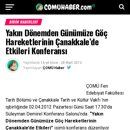
BİRİM HABERLERİ
Yakın Dönemden Günümüze Göç
Hareketlerinin Çanakkale’de
Etkileri Konferansı
Yayınlandı
14 yıl önce
-
28 Mart 2012
Yayımlayan
ÇOMÜ Haber
ÇOMÜ Fen
Edebiyat Fakültesi
Tarih Bölümü ve Çanakkale Tarih ve Kültür Vakfı ‘nın
işbirliğinde 02.04.2012 Pazartesi Günü Saat 17.30’da
Süleyman Demirel Konferans Salonu’nda
“Yakın
Dönemden Günümüze Göç Hareketlerinin
Çanakkale’de Etkileri”
isimli konferans düzenliyor.