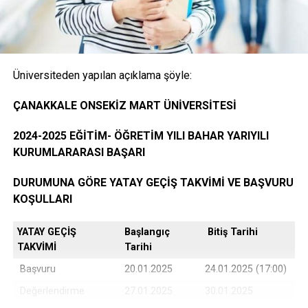
öğrencinin ayrılacağı kurumda okuduğu bütün
dersleri ve bu derslerden aldığı notları gösteren
belge.( E-Devlet, Elektronik imza ya da Islak İmzalı)
Üniversiteden yapılan açıklama şöyle:
Öğrencinin yerleştiği yıldaki LYS ve ÖSYS Sonuç
ÇANAKKALE ONSEKİZ MART ÜNİVERSİTESİ
Belgesi (İnternet çıktısı)
2024-2025 EĞİTİM- ÖĞRETİM YILI BAHAR YARIYILI
KURUMLARARASI BAŞARI
ÖSYM Yerleştirme Belgesi. (İnternet çıktısı)
DURUMUNA GÖRE YATAY GEÇİŞ TAKVİMİ VE BAŞVURU
KOŞULLARI
YATAY GEÇİŞ
Başlangıç
Bitiş Tarihi
DGS ile yerleşen öğrencilerin DGS Sonuç belgesi
TAKVİMİ
Tarihi
ve DGS Yerleştirme belgesi.(internet çıktısı
Başvuru
20.01.2025
24.01.2025 (17:00)
Değerlendirme
27.01.2025
30.01.2025