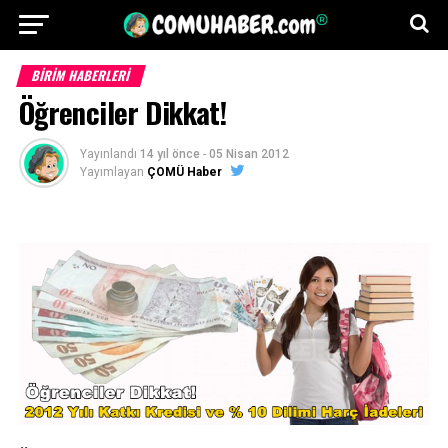
BİRİM HABERLERİ
Öğrenciler Dikkat!
Yayınlandı
14 yıl önce
-
05 Nisan 2012
Yayımlayan
ÇOMÜ Haber