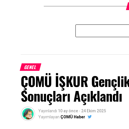
GENEL
ÇOMÜ İŞKUR Gençlik
Sonuçları Açıklandı
Yayınlandı
10 ay önce
-
24 Ekim 2025
Yayımlayan
ÇOMÜ Haber