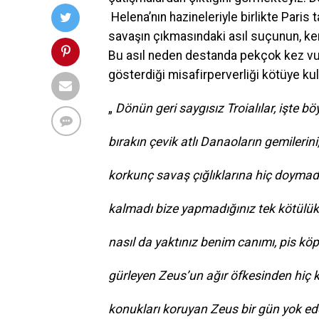
Helena’nın hazineleriyle birlikte Paris t
savaşın çıkmasındaki asıl suçunun, ken
Bu asıl neden destanda pekçok kez vurg
gösterdiği misafirperverliği kötüye kulla
„
Dönün geri saygısız Troialılar, işte böy
bırakın çevik atlı Danaoların gemilerini
korkunç savaş çığlıklarına hiç doymadı
kalmadı bize yapmadığınız tek kötülük
nasıl da yaktınız benim canımı, pis köp
gürleyen Zeus’un ağır öfkesinden hiç 
konukları koruyan Zeus bir gün yok edec