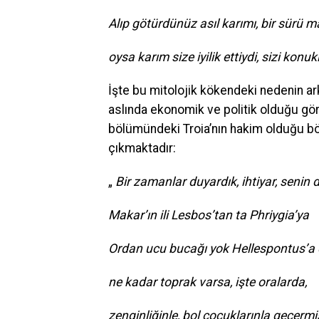
Alıp götürdünüz asıl karımı, bir sürü ma
oysa karım size iyilik ettiydi, sizi konuk
İşte bu mitolojik kökendeki nedenin ark
aslında ekonomik ve politik olduğu gör
bölümündeki Troia’nın hakim olduğu bölg
çıkmaktadır:
„
Bir zamanlar duyardık, ihtiyar, senin
Makar’ın ili Lesbos’tan ta Phriygia’ya
Ordan ucu bucağı yok Hellespontus’a
ne kadar toprak varsa, işte oralarda,
zenginliğinle, bol çocuklarınla geçermi