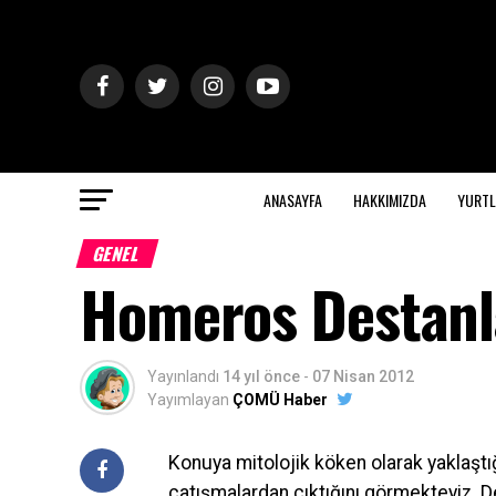
ANASAYFA
HAKKIMIZDA
YURTL
GENEL
Homeros Destanla
Yayınlandı
14 yıl önce
-
07 Nisan 2012
Yayımlayan
ÇOMÜ Haber
Konuya mitolojik köken olarak yaklaştığ
çatışmalardan çıktığını görmekteyiz. 