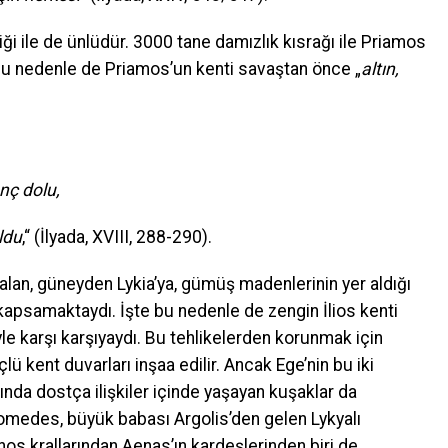
iliği ile de ünlüdür. 3000 tane damızlık kısrağı ile Priamos
 bu nedenle de Priamos’un kenti savaştan önce „
altın,
unç dolu,
ldu
,“ (İlyada, XVIII, 288-290).
alan, güneyden Lykia’ya, gümüş madenlerinin yer aldığı
psamaktaydı. İşte bu nedenle de zengin İlios kenti
yle karşı karşıyaydı. Bu tehlikelerden korunmak için
ü kent duvarları inşaa edilir. Ancak Ege’nin bu iki
ında dostça ilişkiler içinde yaşayan kuşaklar da
omedes, büyük babası Argolis’den gelen Lykyalı
onos krallarından Aenas’ın kardeşlerinden biri de