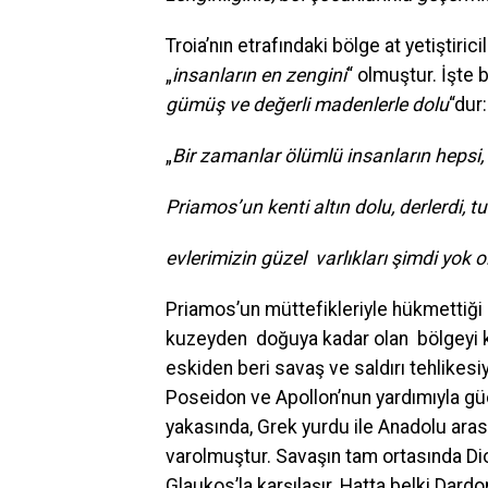
Troia’nın etrafındaki bölge at yetiştiric
„
insanların en zengini
“ olmuştur. İşte
gümüş ve değerli madenlerle dolu
“dur:
„
Bir zamanlar ölümlü insanların hepsi,
Priamos’un kenti altın dolu, derlerdi, t
evlerimizin güzel varlıkları şimdi yok o
Priamos’un müttefikleriyle hükmettiği 
kuzeyden doğuya kadar olan bölgeyi ka
eskiden beri savaş ve saldırı tehlikesi
Poseidon ve Apollon’nun yardımıyla güçl
yakasında, Grek yurdu ile Anadolu aras
varolmuştur. Savaşın tam ortasında Di
Glaukos’la karşılaşır. Hatta belki Dard