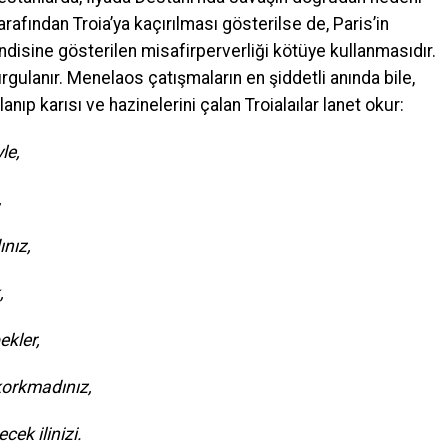
arafından Troia’ya kaçırılması gösterilse de, Paris’in
disine gösterilen misafirperverliği kötüye kullanmasıdır.
ulanır. Menelaos çatışmaların en şiddetli anında bile,
nıp karısı ve hazinelerini çalan Troialaılar lanet okur:
le,
,
nız,
,
ekler,
korkmadınız,
ek ilinizi.