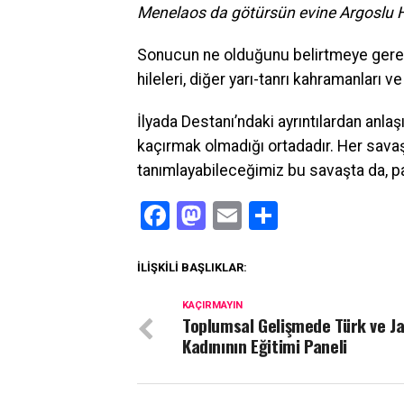
Menelaos da götürsün evine Argoslu H
Sonucun ne olduğunu belirtmeye gerek 
hileleri, diğer yarı-tanrı kahramanları
İlyada Destanı’ndaki ayrıntılardan anlaşı
kaçırmak olmadığı ortadadır. Her savaşt
tanımlayabileceğimiz bu savaşta da, pa
Facebook
Mastodon
Email
Share
İLIŞKILI BAŞLIKLAR:
KAÇIRMAYIN
Toplumsal Gelişmede Türk ve J
Kadınının Eğitimi Paneli