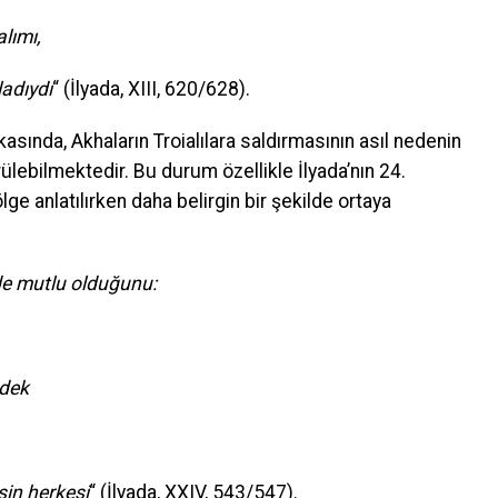
lımı,
ladıydı
“ (İlyada, XIII, 620/628).
asında, Akhaların Troialılara saldırmasının asıl nedenin
ülebilmektedir. Bu durum özellikle İlyada’nın 24.
e anlatılırken daha belirgin bir şekilde ortaya
 de mutlu olduğunu:
 dek
şin herkesi
“ (İlyada, XXIV, 543/547).