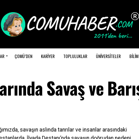
AR
ÇOMÜ’DEN
KARİYER
TOPLULUKLAR
ÜNİVERSİTELER
BİLİM
rında Savaş ve Barı
ımızda, savaşın aslında tanrılar ve insanlar arasındaki
Destanlarda, İlyada Destanı’nda savaşın doğrudan nedeni