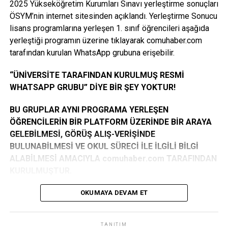
2025 Yükseköğretim Kurumları Sınavı yerleştirme sonuçları
(15.10.2007 tarihinden sonra doğanlar) başvurusu kabul
itibarıyla görevlerine başlayacak” dedi.
ÖSYM’nin internet sitesinden açıklandı. Yerleştirme Sonucu
edilmeyecektir.
lisans programlarına yerleşen 1. sınıf öğrencileri aşağıda
Öğrencilerin süreci doğru takip etmeleri için İŞKUR’un
yerleştiği programın üzerine tıklayarak comuhaber.com
KAZANAN ÖĞRENCİ LİSTESİ İÇİN TIKLAYINIZ
sosyal medya hesaplarını izlemelerinin önemine değinen
tarafından kurulan WhatsApp grubuna erişebilir.
Yavuz, “Başvurularda sık yapılan hatalar, doğru başvuru
Facebook
Mastodon
Email
Share
yöntemleri ve hangi birimlerde görev alınacağı gibi bilgiler
“ÜNİVERSİTE TARAFINDAN KURULMUŞ RESMİ
düzenli olarak paylaşılacak. Planlandığı şekilde ilerlemesi
WHATSAPP GRUBU” DİYE BİR ŞEY YOKTUR!
halinde program 10 Kasım 2025 – 26 Haziran 2026
tarihleri arasında kesintisiz olarak sürdürülecek” ifadelerini
BU GRUPLAR AYNI PROGRAMA YERLEŞEN
kullandı.
ÖĞRENCİLERİN BİR PLATFORM ÜZERİNDE BİR ARAYA
GELEBİLMESİ, GÖRÜŞ ALIŞ-VERİŞİNDE
“Hedef: 1580 Öğrencinin Programa Katılımı”
BULUNABİLMESİ VE OKUL SÜRECİ İLE İLGİLİ BİLGİ
ALABİLMESİ AMACIYLA comuhaber.com TARAFINDAN
Yavuz, bu yıl belirlenen 1.580 kontenjanın tamamının
KURULMUŞTUR.
dolmasını hedeflediklerini belirterek, “İstiyoruz ki 10 Kasım
itibarıyla tüm öğrenciler görevlerine başlasın. Bu süreçte
GRUPLARA KATILIM TAMAMEN GÖNÜLLÜLÜK
OKUMAYA DEVAM ET
Üniversitemizin Sağlık Kültür Spor Dairesi ile koordinasyon
ESASINA DAYANMAKTADIR. GEREKLİ ŞARTLARI
çok önemli. Evrakların eksiksiz tamamlanmasıyla süreci
TAŞIYIP GRUBA KENDİ İSTEĞİ İLE İSTEK ATANLAR
aksamadan yürütmeyi planlıyoruz” diye konuştu.
TANITIM