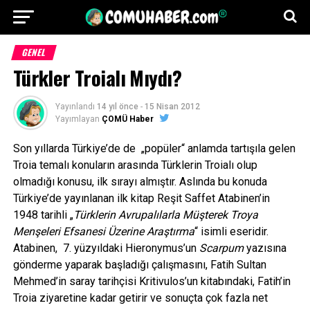
GENEL
Türkler Troialı Mıydı?
Yayınlandı
14 yıl önce
-
15 Nisan 2012
Yayımlayan
ÇOMÜ Haber
Son yıllarda Türkiye’de de „popüler“ anlamda tartışıla gelen
Troia temalı konuların arasında Türklerin Troialı olup
olmadığı konusu, ilk sırayı almıştır. Aslında bu konuda
Türkiye’de yayınlanan ilk kitap Reşit Saffet Atabinen’in
1948 tarihli „
Türklerin Avrupalılarla Müşterek Troya
Menşeleri Efsanesi Üzerine Araştırma
“ isimli eseridir.
Atabinen, 7. yüzyıldaki Hieronymus’un
Scarpum
yazısına
gönderme yaparak başladığı çalışmasını, Fatih Sultan
Mehmed’in saray tarihçisi Kritivulos’un kitabındaki, Fatih’in
Troia ziyaretine kadar getirir ve sonuçta çok fazla net