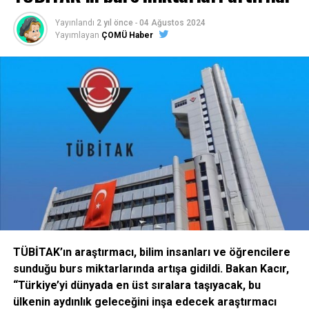
kuruluşların yöneticileri hakkında da bilgi isteniyor.
İşte
Yayınlandı
2 yıl önce
-
04 Ağustos 2024
yöneticileri ve muhteviyatları hakkında bilgi istenen
Yayımlayan
ÇOMÜ Haber
kurum ve kuruluşlar:
* Tüm dernek, vakıf, meslek kuruluşları, işçi ve işveren
sendikaları ve konfederasyonların yöneticileri
* Fakülte, Enstitü ve Yüksekokul yöneticileri
* İl Genel Meclis ve belediye meclisi üyeleri
* Siyasi parti il ve ilçe teşkilat yönetim kadroları
* Yerel TV, radyo, televizyon, gazete, dergi ve diğer basın-
yayın kuruluşları yöneticileri
TÜBİTAK’ın araştırmacı, bilim insanları ve öğrencilere
ERKAYA’NIN EMRİYLE
sunduğu burs miktarlarında artışa gidildi. Bakan Kacır,
“Türkiye’yi dünyada en üst sıralara taşıyacak, bu
Toplanan bilgilerin gizlilik esasına riayet edilerek BÇG’yi
ülkenin aydınlık geleceğini inşa edecek araştırmacı
bünyesinde barındıran Deniz Kuvvetleri Komutanlığı’na