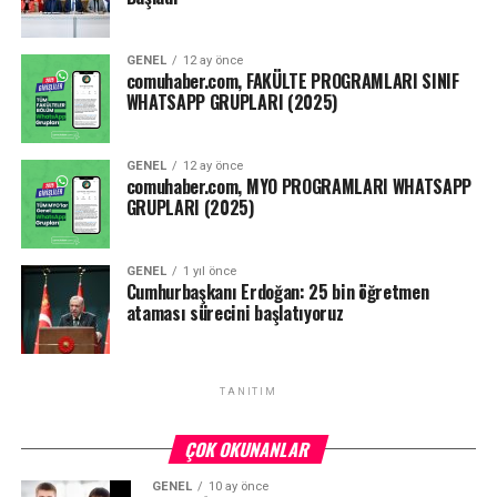
belirlenmesine karar verilmiştir.”
GENEL
12 ay önce
Kaynak: ensonhaber.com
comuhaber.com, FAKÜLTE PROGRAMLARI SINIF
WHATSAPP GRUPLARI (2025)
Facebook
Mastodon
Email
Share
GENEL
12 ay önce
comuhaber.com, MYO PROGRAMLARI WHATSAPP
GRUPLARI (2025)
GENEL
1 yıl önce
Cumhurbaşkanı Erdoğan: 25 bin öğretmen
ataması sürecini başlatıyoruz
TANITIM
ÇOK OKUNANLAR
GENEL
10 ay önce