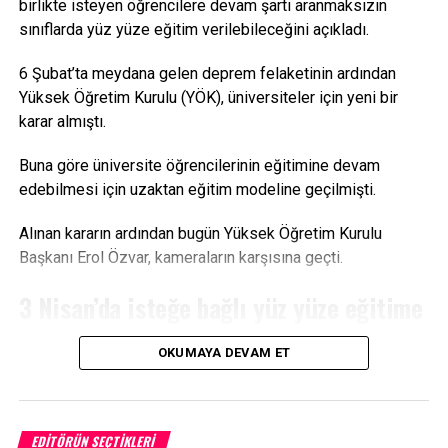
birlikte isteyen öğrencilere devam şartı aranmaksızın
Kaynak: trthaber.com4
sınıflarda yüz yüze eğitim verilebileceğini açıkladı.
Facebook
Mastodon
Email
Share
6 Şubat’ta meydana gelen deprem felaketinin ardından
Yüksek Öğretim Kurulu (YÖK), üniversiteler için yeni bir
karar almıştı.
Buna göre üniversite öğrencilerinin eğitimine devam
edebilmesi için uzaktan eğitim modeline geçilmişti.
Alınan kararın ardından bugün Yüksek Öğretim Kurulu
Başkanı Erol Özvar, kameraların karşısına geçti.
3 Nisan’da isteğe bağlı yüz yüze eğitime
geçiliyor
OKUMAYA DEVAM ET
Özvar, üniversitelerde 2022-2023 eğitim öğretim yılı bahar
döneminin nasıl devam edeceğine ilişkin kamuoyunu
bilgilendirdi.
EDITÖRÜN SEÇTIKLERI