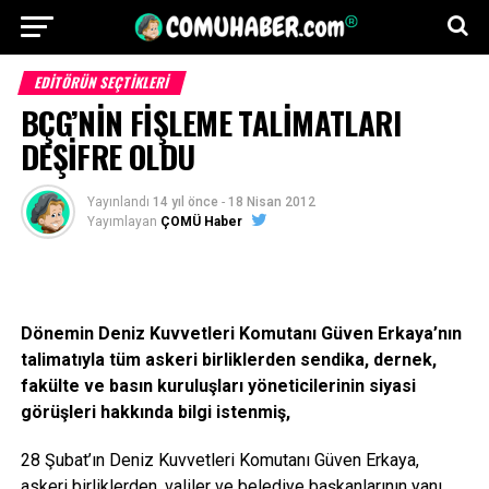
EDITÖRÜN SEÇTIKLERI
BÇG’NİN FİŞLEME TALİMATLARI
DEŞİFRE OLDU
Yayınlandı
14 yıl önce
-
18 Nisan 2012
Yayımlayan
ÇOMÜ Haber
Dönemin Deniz Kuvvetleri Komutanı Güven Erkaya’nın
talimatıyla tüm askeri birliklerden sendika, dernek,
fakülte ve basın kuruluşları yöneticilerinin siyasi
görüşleri hakkında bilgi istenmiş,
28 Şubat’ın Deniz Kuvvetleri Komutanı Güven Erkaya,
askeri birliklerden, valiler ve belediye başkanlarının yanı