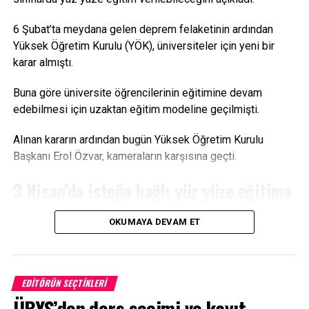
Facebook
Mastodon
Email
Share
6 Şubat’ta meydana gelen deprem felaketinin ardından
Yüksek Öğretim Kurulu (YÖK), üniversiteler için yeni bir
karar almıştı.
Buna göre üniversite öğrencilerinin eğitimine devam
edebilmesi için uzaktan eğitim modeline geçilmişti.
Alınan kararın ardından bugün Yüksek Öğretim Kurulu
Başkanı Erol Özvar, kameraların karşısına geçti.
3 Nisan’da isteğe bağlı yüz yüze eğitime
geçiliyor
OKUMAYA DEVAM ET
Özvar, üniversitelerde 2022-2023 eğitim öğretim yılı bahar
döneminin nasıl devam edeceğine ilişkin kamuoyunu
bilgilendirdi.
EDITÖRÜN SEÇTIKLERI
ÜBYS’den ders seçimi ve kayıt
Buna göre 3 Nisan itibarıyla üniversitelerde uzaktan