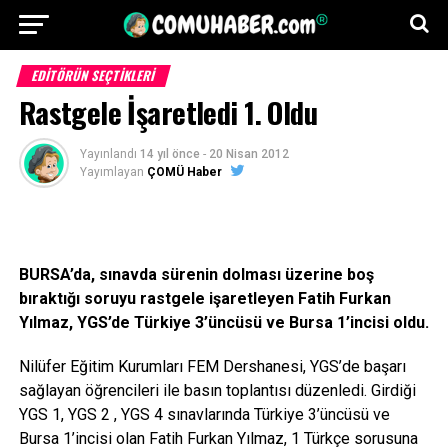
EDITÖRÜN SEÇTIKLERI
Rastgele İşaretledi 1. Oldu
Yayınlandı
14 yıl önce
-
20 Nisan 2012
Yayımlayan
ÇOMÜ Haber
BURSA’da, sınavda sürenin dolması üzerine boş
bıraktığı soruyu rastgele işaretleyen Fatih Furkan
Yılmaz, YGS’de Türkiye 3’üncüsü ve Bursa 1’incisi oldu.
Nilüfer Eğitim Kurumları FEM Dershanesi, YGS’de başarı
sağlayan öğrencileri ile basın toplantısı düzenledi. Girdiği
YGS 1, YGS 2 , YGS 4 sınavlarında Türkiye 3’üncüsü ve
Bursa 1’incisi olan Fatih Furkan Yılmaz, 1 Türkçe sorusuna