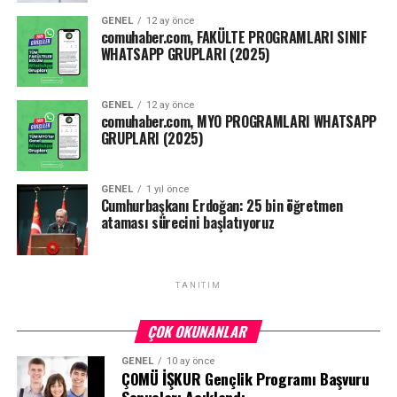
GENEL
12 ay önce
Kaynak: ensonhaber.com
comuhaber.com, FAKÜLTE PROGRAMLARI SINIF
WHATSAPP GRUPLARI (2025)
Facebook
Mastodon
Email
Share
GENEL
12 ay önce
comuhaber.com, MYO PROGRAMLARI WHATSAPP
GRUPLARI (2025)
GENEL
1 yıl önce
Cumhurbaşkanı Erdoğan: 25 bin öğretmen
ataması sürecini başlatıyoruz
TANITIM
ÇOK OKUNANLAR
GENEL
10 ay önce
ÇOMÜ İŞKUR Gençlik Programı Başvuru