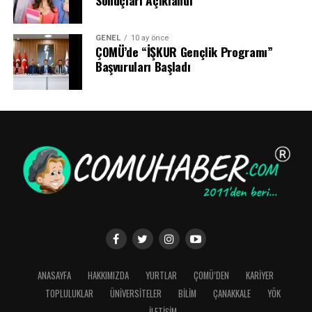
Sonuçları Açıklandı
GENEL
10 ay önce
ÇOMÜ’de “İŞKUR Gençlik Programı”
Başvuruları Başladı
ANASAYFA
HAKKIMIZDA
YURTLAR
ÇOMÜ’DEN
KARİYER
TOPLULUKLAR
ÜNİVERSİTELER
BİLİM
ÇANAKKALE
YÖK
İLETİŞİM