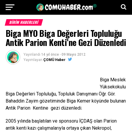
BİRİM HABERLERİ
Biga MYO Biga Değerleri Topluluğu
Antik Parion Kenti’ne Gezi Düzenledi
Yayınlandı
14 yıl önce
-
09 Mayıs 2012
Yayımlayan
ÇOMÜ Haber
Biga Meslek
Yüksekokulu
Biga Değerleri Topluluğu, Topluluk Danışmanı Öğr. Gör.
Bahaddin Zayim gözetiminde Biga Kemer köyünde bulunan
Antik Parion Kentine gezi düzenledi.
2005 yılında başlatılan ve sponsoru İÇDAŞ olan Parion
antik kenti kazı çalışmalarıyla ortaya çıkan Nekropol,