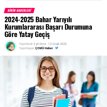
BİRİM HABERLERİ
Çanakkale Onsekiz Mart Üniversitesi son 10 yıla ait
2024-2025 Bahar Yarıyılı
program taban puanları için
TIKLAYINIZ
Kurumlararası Başarı Durumuna
Göre Yatay Geçiş
Başvurular
https://ubys.comu.edu.tr/
adresinden belirtilen
Yayınlandı
2 yıl önce
-
12 Ocak 2025
tarihler arasında online (internet) olarak yapılacaktır.
Yayımlayan
ÇOMÜ Haber
(Posta ile başvuru alınmayacaktır)
1- Merkezi Yerleştirme Puanı İle Yatay Geçiş Online
(İnternet) Başvurusunda Bulunan Öğrencilerden
İstenen Belgeler