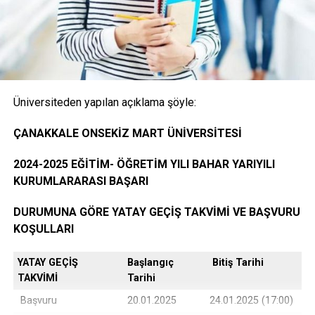
Onaylı Not belgesi (transkript); başvuruda bulunan
öğrencinin ayrılacağı kurumda okuduğu bütün
dersleri ve bu derslerden aldığı notları gösteren
belge.( E-Devlet, Elektronik imza ya da Islak İmzalı)
Üniversiteden yapılan açıklama şöyle:
Öğrencinin yerleştiği yıldaki LYS ve ÖSYS Sonuç
ÇANAKKALE ONSEKİZ MART ÜNİVERSİTESİ
Belgesi (İnternet çıktısı)
2024-2025 EĞİTİM- ÖĞRETİM YILI BAHAR YARIYILI
KURUMLARARASI BAŞARI
ÖSYM Yerleştirme Belgesi. (İnternet çıktısı)
DURUMUNA GÖRE YATAY GEÇİŞ TAKVİMİ VE BAŞVURU
KOŞULLARI
YATAY GEÇİŞ
Başlangıç
Bitiş Tarihi
DGS ile yerleşen öğrencilerin DGS Sonuç belgesi
TAKVİMİ
Tarihi
ve DGS Yerleştirme belgesi.(internet çıktısı
Başvuru
20.01.2025
24.01.2025 (17:00)