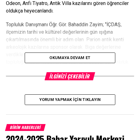
Odeon, Anfi Tiyatro, Antik Villa kazılarını gören öğrenciler
oldukça heyecanlandı.
Topluluk Danışmanı Öğr. Gör. Bahaddin Zayim; ‘’İÇDAŞ,
ilçemizin tarihi ve kültürel değerlerinin gün ışığına
çıkartılmasında önemli bir adım olan Parion antik kenti
arkeolojik kazılarına sponsor olarak Biga değerlerine
verdikleri önemi ortaya koymuştur. Bu durum,
OKUMAYA DEVAM ET
topluluğumuzun hedefleri ile İÇDAŞ’ın sosyal sorumluluk
yaklaşımının örtüştüğünü gösteren en güzel örnektir.
İLGINIZI ÇEKEBILIR
Bugünkü gezinin gerçekleşmesinde katkı sağlayan
İÇDAŞ.A.Ş. yetkililerine topluluk adına teşekkür ediyorum’’
dedi.
YORUM YAPMAK İÇIN TIKLAYIN
Facebook
Mastodon
Email
Share
İLIŞKILI BAŞLIKLAR:
BİRİM HABERLERİ
2024-2025 Bahar Yarıyılı Merkezi
BIR SONRAKI