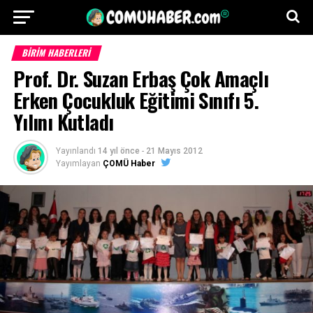
BİRİM HABERLERİ
Prof. Dr. Suzan Erbaş Çok Amaçlı
Erken Çocukluk Eğitimi Sınıfı 5.
Yılını Kutladı
Yayınlandı
14 yıl önce
-
21 Mayıs 2012
Yayımlayan
ÇOMÜ Haber