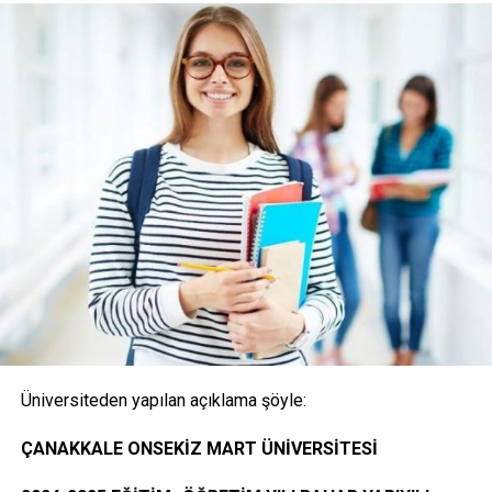
(Posta ile başvuru alınmayacaktır)
1- Merkezi Yerleştirme Puanı İle Yatay Geçiş Online
(İnternet) Başvurusunda Bulunan Öğrencilerden
İstenen Belgeler
Onaylı Not belgesi (transkript); başvuruda bulunan
öğrencinin ayrılacağı kurumda okuduğu bütün
dersleri ve bu derslerden aldığı notları gösteren
belge.( E-Devlet, Elektronik imza ya da Islak İmzalı)
Üniversiteden yapılan açıklama şöyle:
Öğrencinin yerleştiği yıldaki LYS ve ÖSYS Sonuç
ÇANAKKALE ONSEKİZ MART ÜNİVERSİTESİ
Belgesi (İnternet çıktısı)