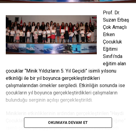
Prof. Dr.
Suzan Erbaş
Çok Amaçlı
Erken
Çocukluk
Eğitimi
Sınıfı’nda
eğitim alan
çocuklar “Minik Yıldızların 5. Yıl Geçidi” isimli yılsonu
etkinliği ile bir yıl boyunca gerçekleştirdikleri
çalışmalarından örnekler sergiledi. Etkinliğin sonunda ise
çocukların yıl boyunca gerçekleştirdikleri çalışmaların
bulunduğu serginin açılışı gerçekleştirildi.
Miniklerin etkinliklerinin ardından gerçekleştirilen “Haydi
Çocuklar Elele, Çok Amaçlı Sınıf Hasat Zamanı Şenliğine”
OKUMAYA DEVAM ET
isimli çocuk şenliğiyle proje sınıfı beşinci yılını kutladı.
Şenlikte Erken Çocukluk Eğitimi Topluluğu’nun hazırladığı