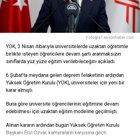
bulunarak, “Bilim insanlarımıza, araştırmacılarımıza ve
KAÇIRMAYIN
öğrencilerimize sunduğumuz TÜBİTAK burslarını artırdık.
Anayasa Mahkemesi’nden CHP’ye ret
Türkiye’yi dünyada en üst sıralara taşıy
acak, bu ülkenin
aydınlık geleceğini inşa edecek araştırmacı insan
kaynağımıza yönelik desteklerimizi sürdüreceğiz. Milli
Fotoğraf: ensonhaber.com
Teknoloji Hamlesi hedeflerimizi yetişmiş insan
YÖK, 3 Nisan itibarıyla üniversitelerde uzaktan öğretimle
kaynağımızla gerçekleştireceğiz” dedi.
birlikte isteyen öğrencilere devam şartı aranmaksızın
Kaynak: trthaber.com4
sınıflarda yüz yüze eğitim verilebileceğini açıkladı.
Facebook
Mastodon
Email
Share
6 Şubat’ta meydana gelen deprem felaketinin ardından
Yüksek Öğretim Kurulu (YÖK), üniversiteler için yeni bir
karar almıştı.
Buna göre üniversite öğrencilerinin eğitimine devam
edebilmesi için uzaktan eğitim modeline geçilmişti.
Alınan kararın ardından bugün Yüksek Öğretim Kurulu
Başkanı Erol Özvar, kameraların karşısına geçti.