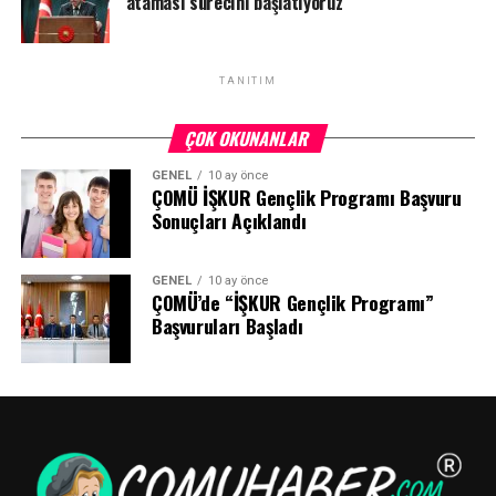
ataması sürecini başlatıyoruz
TANITIM
ÇOK OKUNANLAR
GENEL
10 ay önce
ÇOMÜ İŞKUR Gençlik Programı Başvuru
Sonuçları Açıklandı
GENEL
10 ay önce
ÇOMÜ’de “İŞKUR Gençlik Programı”
Başvuruları Başladı