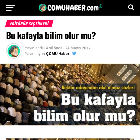
EDITÖRÜN SEÇTIKLERI
Bu kafayla bilim olur mu?
Yayınlandı
14 yıl önce
-
24 Mayıs 2012
Yayımlayan
ÇOMÜ Haber