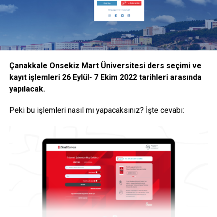
İşte YÖK Başkanı Özvar’ın açıkladığı
kararlar
YÖK Başkanı Erol Özvar’ın açıklamalarına göre alınan
kararlar şu şekilde:
Çanakkale Onsekiz Mart Üniversitesi ders seçimi ve
kayıt işlemleri 26 Eylül- 7 Ekim 2022 tarihleri arasında
“Halihazırda uygulanmakta olan uzaktan öğretim ile birlikte
yapılacak.
isteyen öğrencilere devam şartı aranmaksızın sınıflarda
yüz yüze eğitim verilebilmesine,
Peki bu işlemleri nasıl mı yapacaksınız? İşte cevabı:
Yükseköğretim kurumlarının bir dersin hem uzaktan
öğretim ile hem de yüz yüze verilebilmesine ilişkin
kararları ilgili kurullarında alarak gerekli düzenlemeleri
yapmalarına,
Yürürlükte olan “Yükseköğretim Kurumlarında Uzaktan
Öğretime İlişkin Usul ve Esaslar”ın 6 ncı maddesinde yer
verilen bir yarıyıldaki derslerin AKTS kredilerine göre en