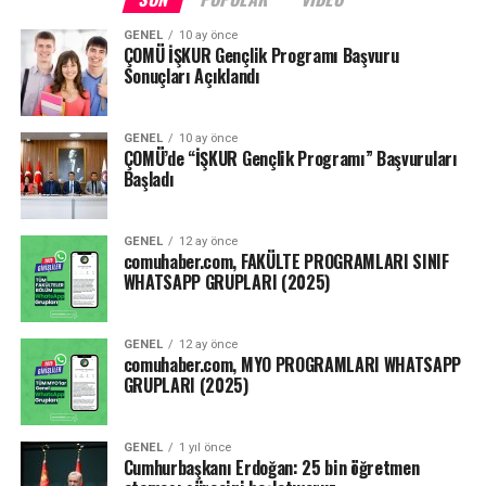
projeler, Öğrenme Yönetim Sistemi (ÖYS) etkinlikleri, ÖYS
GENEL
10 ay önce
kullanım analitikleri ve benzeri uygulamaların
ÇOMÜ İŞKUR Gençlik Programı Başvuru
kullanılabilmesine,
Sonuçları Açıklandı
Yarıyıl sonu, tek ders, tez izleme, yeterlilik sınavı gibi
GENEL
10 ay önce
sınavların ise ne zaman ve nasıl yapılacağının
ÇOMÜ’de “İŞKUR Gençlik Programı” Başvuruları
yükseköğretim kurumlarının yetkili kurulları tarafından
Başladı
belirlenmesine karar verilmiştir.”
GENEL
12 ay önce
Kaynak: ensonhaber.com
comuhaber.com, FAKÜLTE PROGRAMLARI SINIF
WHATSAPP GRUPLARI (2025)
Facebook
Mastodon
Email
Share
GENEL
12 ay önce
comuhaber.com, MYO PROGRAMLARI WHATSAPP
GRUPLARI (2025)
GENEL
1 yıl önce
Cumhurbaşkanı Erdoğan: 25 bin öğretmen