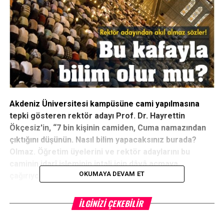
Akdeniz Üniversitesi kampüsüne cami yapılmasına
tepki gösteren rektör adayı Prof. Dr. Hayrettin
Ökçesiz′in, “7 bin kişinin camiden, Cuma namazından
çıktığını düşünün. Nasıl bilim yapacaksınız burada?
Olmaz. Öğretim üyelerini ve rektör adaylarını bu
caminin idarî işleminin iptali için dâvâ açmaya
OKUMAYA DEVAM ET
çağırıyorum” sözleri hayretle karşılandı.
Caminin ve namazın bilime nasıl bir engel oluşturduğunu
İLGINIZI ÇEKEBILIR
“Ortaçağda bilim ve felsefe dinin yamağıydı, hizmetkârıydı.
Onlar dine hizmet ederlerdi. Yeniden ortaçağa dönüyoruz.