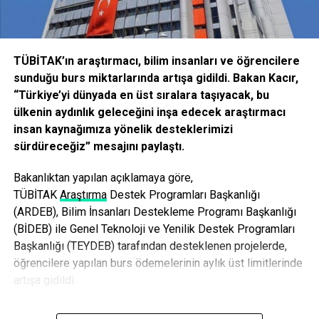
Toplantıda konuşan Hukuk Fakültesi’nin eski dekanlarından
olan Hayrettin Ökçesiz kampus içine cami yapılması
TÜBİTAK’ın araştırmacı, bilim insanları ve öğrencilere
projesini eleştirdi. İlahiyat Fakültesi’nin uygulama camii
sunduğu burs miktarlarında artışa gidildi. Bakan Kacır,
olarak inşa edilen binanın varlığından rahatsızlığını dile
“Türkiye’yi dünyada en üst sıralara taşıyacak, bu
getiren Ökçesiz, “Üniversitelerin dini siyasallaştırılmasına
ülkenin aydınlık geleceğini inşa edecek araştırmacı
yer ve yatak edilmesine karşı duracağız.” ifadesini kullandı.
insan kaynağımıza yönelik desteklerimizi
Ökçesiz sözlerini şöyle sürdürdü: “Üniversitelerin dini
sürdüreceğiz” mesajını paylaştı.
siyasallaştırılmasına yer ve yatak edilmesi ne demek?
Buraya 7 bin kişilik cami yapılması demek. 7 bin kişinin
Bakanlıktan yapılan açıklamaya göre,
camiden, Cuma Namazı’ndan çıktığını düşünün. Nasıl bilim
TÜBİ
TAK
Araştırma
Destek Programları Başkanlığı
yapacaksınız burada? Olmaz. Öğretim Üyeleri Derneği
(ARDEB), Bilim İnsanları Destekleme Programı Başkanlığı
öncülüğünde önerim şu; öğretim üyelerini ve rektör
(BİDEB) ile Genel Teknoloji ve Yenilik Destek Programları
adaylarını bu caminin idari işleminin iptali için dava açmaya
Başkanlığı (TEYDEB) tarafından desteklenen projelerde,
çağırıyorum.”
öğrencilere yapılan burs ödemelerinin aylık üst limitlerinde
artışa gidildi.
‘YARGIYI KAYBETTİK’
Açılacak davanın kaybedilmesinin önemli olmadığını
Buna göre, ön lisans veya lisans öğrencilerine verilen burs
söyleyen Ökçesiz, “Çünkü artık yargıyı kaybettik, dâvâyı da