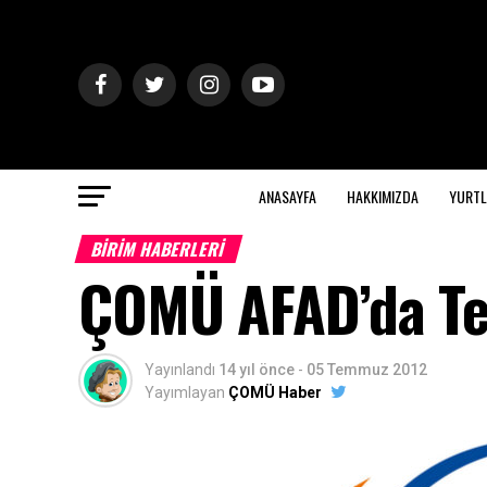
ANASAYFA
HAKKIMIZDA
YURTL
BİRİM HABERLERİ
ÇOMÜ AFAD’da Tem
Yayınlandı
14 yıl önce
-
05 Temmuz 2012
Yayımlayan
ÇOMÜ Haber