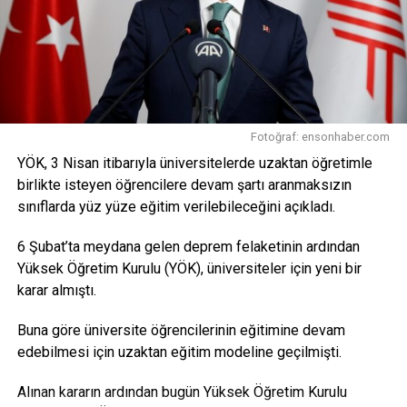
sosyal
medya
hesabından konuya ilişkin paylaşımda
bulunarak, “Bilim insanlarımıza, araştırmacılarımıza ve
öğrencilerimize sunduğumuz TÜBİTAK burslarını artırdık.
Türkiye’yi dünyada en üst sıralara taşıy
acak, bu ülkenin
aydınlık geleceğini inşa edecek araştırmacı insan
kaynağımıza yönelik desteklerimizi sürdüreceğiz. Milli
Fotoğraf: ensonhaber.com
Teknoloji Hamlesi hedeflerimizi yetişmiş insan
YÖK, 3 Nisan itibarıyla üniversitelerde uzaktan öğretimle
kaynağımızla gerçekleştireceğiz” dedi.
birlikte isteyen öğrencilere devam şartı aranmaksızın
Kaynak: trthaber.com4
sınıflarda yüz yüze eğitim verilebileceğini açıkladı.
Facebook
Mastodon
Email
Share
6 Şubat’ta meydana gelen deprem felaketinin ardından
Yüksek Öğretim Kurulu (YÖK), üniversiteler için yeni bir
karar almıştı.
Buna göre üniversite öğrencilerinin eğitimine devam
edebilmesi için uzaktan eğitim modeline geçilmişti.
Alınan kararın ardından bugün Yüksek Öğretim Kurulu