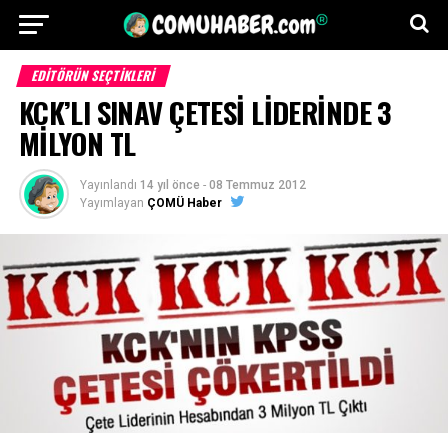
EDITÖRÜN SEÇTIKLERI
KCK’LI SINAV ÇETESİ LİDERİNDE 3
MİLYON TL
Yayınlandı
14 yıl önce
-
08 Temmuz 2012
Yayımlayan
ÇOMÜ Haber