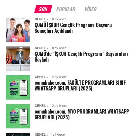
Yapılacak değerlendirmelerde; açık uçlu ya da çoktan
seçmeli çevrimiçi sınavlar, ödevler, çevrimiçi kısa sınavlar,
SON
POPULAR
VIDEO
projeler, Öğrenme Yönetim Sistemi (ÖYS) etkinlikleri, ÖYS
GENEL
10 ay önce
kullanım analitikleri ve benzeri uygulamaların
ÇOMÜ İŞKUR Gençlik Programı Başvuru
kullanılabilmesine,
Sonuçları Açıklandı
Yarıyıl sonu, tek ders, tez izleme, yeterlilik sınavı gibi
GENEL
10 ay önce
sınavların ise ne zaman ve nasıl yapılacağının
ÇOMÜ’de “İŞKUR Gençlik Programı” Başvuruları
yükseköğretim kurumlarının yetkili kurulları tarafından
Başladı
belirlenmesine karar verilmiştir.”
GENEL
12 ay önce
Kaynak: ensonhaber.com
comuhaber.com, FAKÜLTE PROGRAMLARI SINIF
WHATSAPP GRUPLARI (2025)
Facebook
Mastodon
Email
Share
GENEL
12 ay önce
comuhaber.com, MYO PROGRAMLARI WHATSAPP
GRUPLARI (2025)
GENEL
1 yıl önce