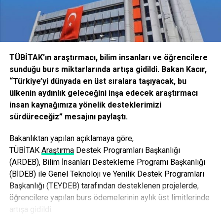
İzmir Emniyeti Mali Suçlar ve Suç Gelirleriyle Mücadele
Büro Amirliği ekipleri, dün 8 ilde son yılların en kapsamlı
operasyonlarından birine imza atmış, aralarında sahte
belgelerle başkalarının yerine Kamu Personeli Seçme
TÜBİTAK’ın araştırmacı, bilim insanları ve öğrencilere
Sınavı’na girenlerin de olduğu 40’a yakın kişiyi gözaltına
sunduğu burs miktarlarında artışa gidildi. Bakan Kacır,
almıştı. Sınav çetesinin özellikle Güneydoğu illerinde
“Türkiye’yi dünyada en üst sıralara taşıyacak, bu
başkalarının yerine üniversite, Kamu Personeli Seçme,
ülkenin aydınlık geleceğini inşa edecek araştırmacı
Kamu Personeli Dil sınavlarına, joker tabir edilen daha
insan kaynağımıza yönelik desteklerimizi
önceki sınavlarda başarılı olan kişileri soktuklarını
sürdüreceğiz” mesajını paylaştı.
belirlenmişti.
Facebook
Mastodon
Email
Share
Bakanlıktan yapılan açıklamaya göre,
TÜBİ
TAK
Araştırma
Destek Programları Başkanlığı
(ARDEB), Bilim İnsanları Destekleme Programı Başkanlığı
İLIŞKILI BAŞLIKLAR:
(BİDEB) ile Genel Teknoloji ve Yenilik Destek Programları
Başkanlığı (TEYDEB) tarafından desteklenen projelerde,
BIR SONRAKI
ÜNİVERSİTE KONTENJANI NE KADAR ARTTI?
öğrencilere yapılan burs ödemelerinin aylık üst limitlerinde
artışa gidildi.
KAÇIRMAYIN