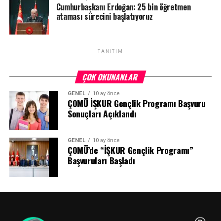
Cumhurbaşkanı Erdoğan: 25 bin öğretmen
ataması sürecini başlatıyoruz
TANITIM
ÇOK OKUNANLAR
GENEL
10 ay önce
ÇOMÜ İŞKUR Gençlik Programı Başvuru
Sonuçları Açıklandı
GENEL
10 ay önce
ÇOMÜ’de “İŞKUR Gençlik Programı”
Başvuruları Başladı