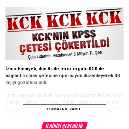
İzmir Emniyeti, dün 8 ilde terör örgütü KCK ile
bağlantılı sınav çetesine operasyon düzenleyerek 38
kişiyi gözaltına aldı.
İzmir merkezli yürütülen operasyon kapsamında Diyarbakır,
Batman, Hakkari, Gaziantep, Mardin, İstanbul ve Ankara’da
gözaltına alınan şebeke üyeleri sorgulanmak üzere İzmir’e
OKUMAYA DEVAM ET
gönderildi. İstanbul gözaltına alınan 5 kişi ile İzmir’de
gözaltına alınan 7 kişinin sorgusunun devam ettiği, diğer
İLGINIZI ÇEKEBILIR