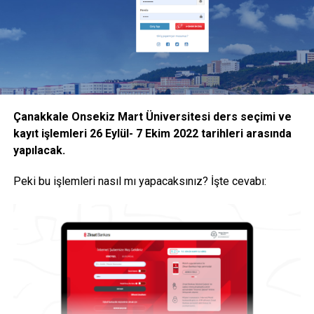
bildirdi.
İşte YÖK Başkanı Özvar’ın açıkladığı
kararlar
YÖK Başkanı Erol Özvar’ın açıklamalarına göre alınan
kararlar şu şekilde:
Çanakkale Onsekiz Mart Üniversitesi ders seçimi ve
kayıt işlemleri 26 Eylül- 7 Ekim 2022 tarihleri arasında
“Halihazırda uygulanmakta olan uzaktan öğretim ile birlikte
yapılacak.
isteyen öğrencilere devam şartı aranmaksızın sınıflarda
yüz yüze eğitim verilebilmesine,
Peki bu işlemleri nasıl mı yapacaksınız? İşte cevabı:
Yükseköğretim kurumlarının bir dersin hem uzaktan
öğretim ile hem de yüz yüze verilebilmesine ilişkin
kararları ilgili kurullarında alarak gerekli düzenlemeleri
yapmalarına,
Yürürlükte olan “Yükseköğretim Kurumlarında Uzaktan
Öğretime İlişkin Usul ve Esaslar”ın 6 ncı maddesinde yer