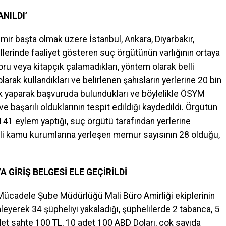
NILDI’
İzmir başta olmak üzere İstanbul, Ankara, Diyarbakır,
llerinde faaliyet gösteren suç örgütünün varlığının ortaya
oru veya kitapçık çalamadıkları, yöntem olarak belli
olarak kullandıkları ve belirlenen şahısların yerlerine 20 bin
lik yaparak başvuruda bulundukları ve böylelikle ÖSYM
 ve başarılı olduklarının tespit edildiği kaydedildi. Örgütün
41 eylem yaptığı, suç örgütü tarafından yerlerine
tli kamu kurumlarına yerleşen memur sayısının 28 olduğu,
 GİRİŞ BELGESİ ELE GEÇİRİLDİ
 Mücadele Şube Müdürlüğü Mali Büro Amirliği ekiplerinin
eyerek 34 şüpheliyi yakaladığı, şüphelilerde 2 tabanca, 5
adet sahte 100 TL, 10 adet 100 ABD Doları, çok sayıda