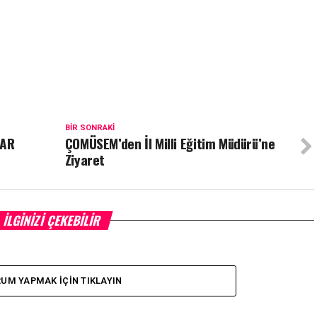
BIR SONRAKI
DAR
ÇOMÜSEM’den İl Milli Eğitim Müdürü’ne
Ziyaret
İLGINIZI ÇEKEBILIR
UM YAPMAK İÇIN TIKLAYIN