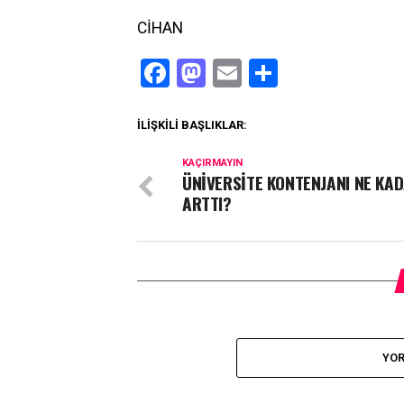
CİHAN
Facebook
Mastodon
Email
Share
İLIŞKILI BAŞLIKLAR:
KAÇIRMAYIN
ÜNİVERSİTE KONTENJANI NE KA
ARTTI?
YOR