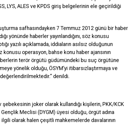
S, LYS, ALES ve KPDS giriş belgelerinin ele geçirildiği
uşturma safhasındayken 7 Temmuz 2012 günü bir haber
dığı yönünde haberler yayınlandığını, söz konusu
ptığı yazılı açıklamada, iddiaların asılsız olduğunun
Söz konusu operasyon, bahse konu haber ajansının
i haberlerin terör örgütü güdümündeki bu suç örgütüne
ye yönelik olduğu, ÖSYM’yi itibarsızlaştırmaya ve
eğerlendirilmektedir.” denildi.
v şebekesinin joker olarak kullandığı kişilerin, PKK/KCK
 Gençlik Meclisi (DYGM) üyesi olduğu, örgüt adına
e ilgili olarak halen çeşitli mahkemelerde davalarının