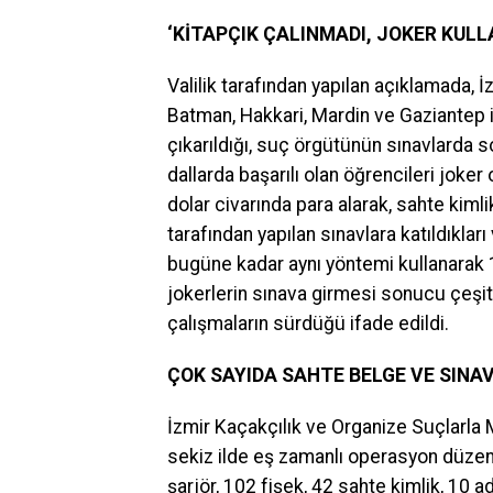
‘KİTAPÇIK ÇALINMADI, JOKER KULLA
Valilik tarafından yapılan açıklamada, 
Batman, Hakkari, Mardin ve Gaziantep i
çıkarıldığı, suç örgütünün sınavlarda s
dallarda başarılı olan öğrencileri joker 
dolar civarında para alarak, sahte kim
tarafından yapılan sınavlara katıldıkları
bugüne kadar aynı yöntemi kullanarak 1
jokerlerin sınava girmesi sonucu çeşi
çalışmaların sürdüğü ifade edildi.
ÇOK SAYIDA SAHTE BELGE VE SINAVA
İzmir Kaçakçılık ve Organize Suçlarla
sekiz ilde eş zamanlı operasyon düzenl
şarjör, 102 fişek, 42 sahte kimlik, 10 