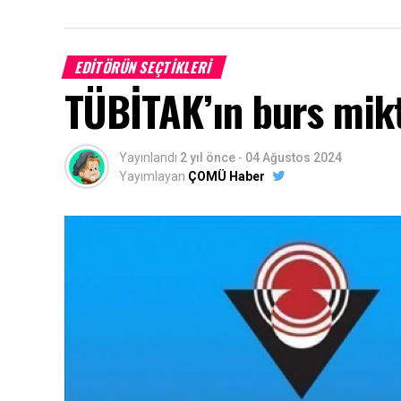
EDITÖRÜN SEÇTIKLERI
TÜBİTAK’ın burs mikta
Yayınlandı
2 yıl önce
-
04 Ağustos 2024
Yayımlayan
ÇOMÜ Haber