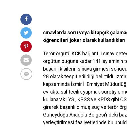
sınavlarda soru veya kitapçık çalamadı
öğrencileri joker olarak kullandıkları 
Terör örgütü KCK bağlantılı sınav çetesiy
örgütün bugüne kadar 141 eyleminin tesp
başarılı kişilerin sınava girmesi sonu
28 olarak tespit edildiği belirtildi. İ
kapsamında İzmir İl Emniyet Müdürlüğü’
evrakta sahtecilik yapmak suretiyle me
kullanarak LYS , KPSS ve KPDS gibi ÖSY
girerek başarılı olmuş suç ve terör örgütü 
Güneydoğu Anadolu Bölgesi’ndeki bazı k
yerleştirilmesi faaliyetlerinde bulunuldu