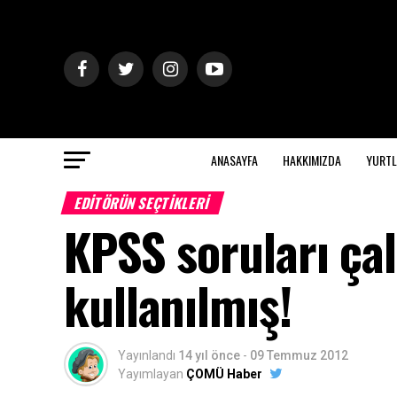
ANASAYFA
HAKKIMIZDA
YURTL
EDITÖRÜN SEÇTIKLERI
KPSS soruları ça
kullanılmış!
Yayınlandı
14 yıl önce
-
09 Temmuz 2012
Yayımlayan
ÇOMÜ Haber