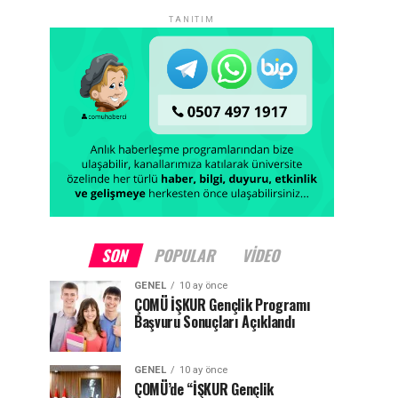
TANITIM
SON
POPULAR
VIDEO
GENEL
10 ay önce
ÇOMÜ İŞKUR Gençlik Programı
Başvuru Sonuçları Açıklandı
GENEL
10 ay önce
ÇOMÜ’de “İŞKUR Gençlik