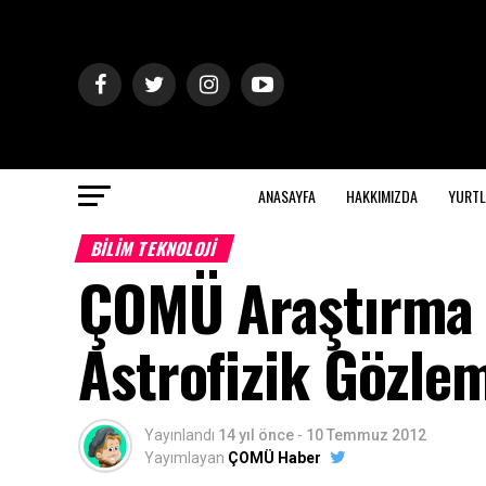
ANASAYFA
HAKKIMIZDA
YURTL
BILIM TEKNOLOJI
ÇOMÜ Araştırma 
Astrofizik Gözle
Yayınlandı
14 yıl önce
-
10 Temmuz 2012
Yayımlayan
ÇOMÜ Haber