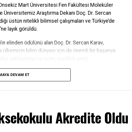
 Onsekiz Mart Üniversitesi Fen Fakültesi Moleküler
e Üniversitemiz Araştırma Dekanı Doç. Dr. Sercan
iği üstün nitelikli bilimsel çalışmaları ve Türkiye’de
’ne layık görüldü.
n elinden ödülünü alan Doç. Dr. Sercan Karav,
 ülkemizin bilim dünyası için de önemli bir başarıya
likçi yaklaşımları ve azmi, özellikle genç
MAYA DEVAM ET
 Prof. Dr. R. Cüneyt Erenoğlu, Araştırma Dekanlığı
mlı başarıyı yerinde kutladı. Törende bir konuşma
 uluslararası alandaki başarısını bu tür ödüllerle
 başarı, genç araştırmacılarımızın bilime ve
üksekokulu Akredite Oldu
er için cesaretlendirecektir” dedi.