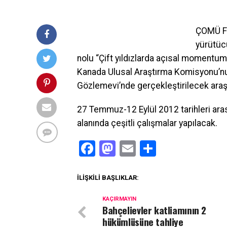
ÇOMÜ Fen
yürütüc
nolu “Çift yıldızlarda açısal momentu
Kanada Ulusal Araştırma Komisyonu’nu
Gözlemevi’nde gerçekleştirilecek araşt
27 Temmuz-12 Eylül 2012 tarihleri ara
alanında çeşitli çalışmalar yapılacak.
Facebook
Mastodon
Email
Share
İLIŞKILI BAŞLIKLAR:
KAÇIRMAYIN
Bahçelievler katliamının 2
hükümlüsüne tahliye