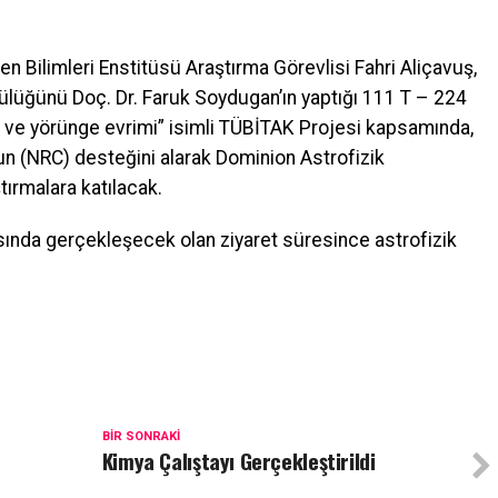
 Bilimleri Enstitüsü Araştırma Görevlisi Fahri Aliçavuş,
ülüğünü Doç. Dr. Faruk Soydugan’ın yaptığı 111 T – 224
m ve yörünge evrimi” isimli TÜBİTAK Projesi kapsamında,
n (NRC) desteğini alarak Dominion Astrofizik
ırmalara katılacak.
sında gerçekleşecek olan ziyaret süresince astrofizik
BIR SONRAKI
Kimya Çalıştayı Gerçekleştirildi