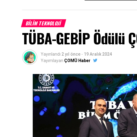
BILIM TEKNOLOJI
TÜBA-GEBİP Ödülü ÇO
Yayınlandı
2 yıl önce
-
19 Aralık 2024
Yayımlayan
ÇOMÜ Haber