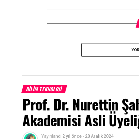
YOR
BILIM TEKNOLOJI
Prof. Dr. Nurettin Şa
Akademisi Asli Üyeli
Yayınlandı
2 yıl önce
-
20 Aralık 2024