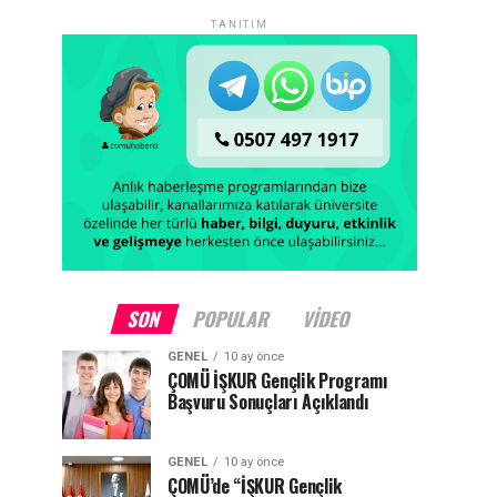
TANITIM
SON
POPULAR
VIDEO
GENEL
10 ay önce
ÇOMÜ İŞKUR Gençlik Programı
Başvuru Sonuçları Açıklandı
GENEL
10 ay önce
ÇOMÜ’de “İŞKUR Gençlik