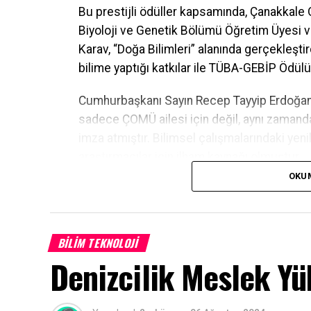
Bu prestijli ödüller kapsamında, Çanakkale
Biyoloji ve Genetik Bölümü Öğretim Üyesi v
Karav, “Doğa Bilimleri” alanında gerçekleştird
bilime yaptığı katkılar ile TÜBA-GEBİP Ödülü
Cumhurbaşkanı Sayın Recep Tayyip Erdoğan’ı
sadece ÇOMÜ ailesi için değil, aynı zamanda
imza atmıştır. Bilimsel çalışmalarındaki yeni
araştırmacılar için ilham kaynağı olmuştur.
OKU
Çanakkale Onsekiz Mart Üniversitesi Rektörü
ekibi ile birlikte törende yer alarak bu anla
yapan Rektörümüz, “Üniversitemizin ulusal ve
BILIM TEKNOLOJI
taçlandırmak bizler için gurur kaynağıdır. Bu
Denizcilik Meslek Y
teknolojiye olan ilgisini artırarak yeni projel
Facebook
Mastodon
Email
Share