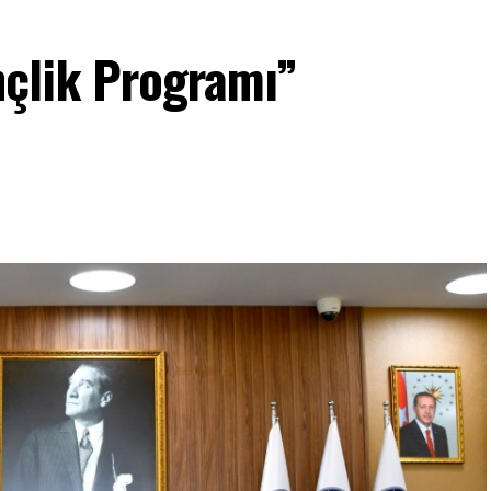
çlik Programı”
i” (E-Devlet) / Diğer toplu alanlar için “Kanıtlayıcı
da olanlar için hane gelir şartı aranmaz.)
Devlet) (Yurt ve benzeri toplu yaşam alanları
18 yaşını doldurmuş Aynı hanede ikamet edenlerin)
alı Maaş Bordroları ve SGK Hizmet Dökümü (Yurt ve
anlar için istenmektedir.)
arı (E-Devlet)
18 Mart Şubesi İban No Belge (Ziraat Bankasının
r hesaplarını 18 Mart Şubesine taşımak