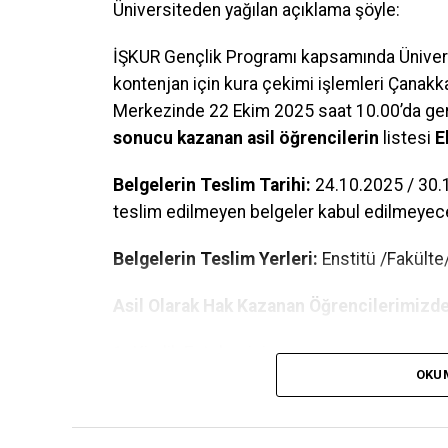
Üniversiteden yağılan açıklama şöyle:
İŞKUR Gençlik Programı kapsamında Üniversi
kontenjan için kura çekimi işlemleri Çanak
Merkezinde 22 Ekim 2025 saat 10.00’da gerç
sonucu kazanan asil öğrencilerin
listesi
E
Belgelerin Teslim Tarihi:
24.10.2025 / 30.1
teslim edilmeyen belgeler kabul edilmeyece
Belgelerin Teslim Yerleri:
Enstitü /Fakült
Asil Olarak Hak Kazanan Öğrencilerimizde
1- Kimlik Fotokopisi
OKU
2– Adli Sicil Belgesi (E-Devlet)
3- Kendisi ve aynı hanede yaşayan bireyl