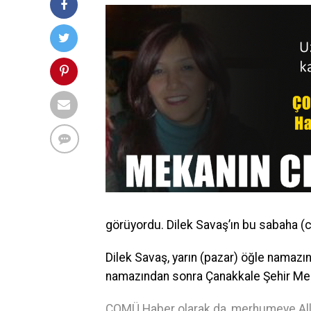
görüyordu. Dilek Savaş’ın bu sabaha (c
Dilek Savaş, yarın (pazar) öğle namaz
namazından sonra Çanakkale Şehir Meza
ÇOMÜ Haber olarak da, merhumeye Allah