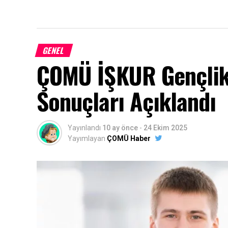
GENEL
ÇOMÜ İŞKUR Gençlik
Sonuçları Açıklandı
Yayınlandı
10 ay önce
-
24 Ekim 2025
Yayımlayan
ÇOMÜ Haber