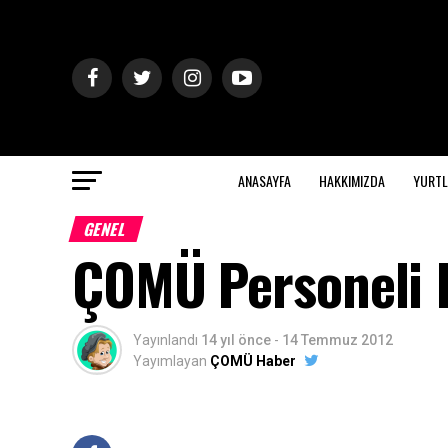
ANASAYFA
HAKKIMIZDA
YURTL
GENEL
ÇOMÜ Personeli H
Yayınlandı
14 yıl önce
-
14 Temmuz 2012
Yayımlayan
ÇOMÜ Haber