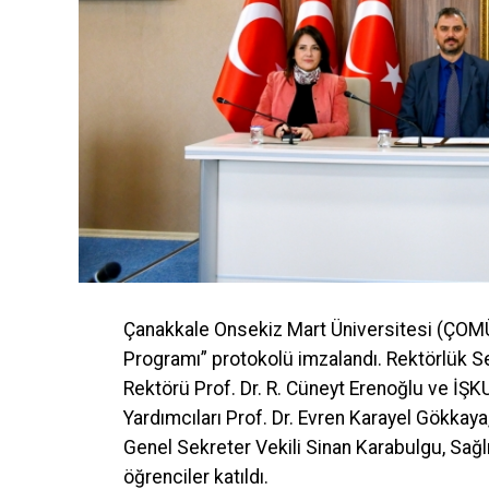
9- Sağlık Bilgisi Taahhütnamesi
10- Hane Geliri Taahhütnamesi (Yurtta kalan
***E-Devletten alınacak belgeler barkotlu 
ÖNEMLİ
NOT 1: Yurt ve benzeri toplu yaşam alanları d
net geliri
3 ASGARİ ÜCRET
tutarını
geçmeme
sığınma evleri ve benzeri toplu yaşam alanlar
Korunması ve Kadına Karşı Şiddetin Önlenme
Çanakkale Onsekiz Mart Üniversitesi (ÇOMÜ
gizlenenler gelir tespitinden muaftır.
Programı” protokolü imzalandı. Rektörlük 
Rektörü Prof. Dr. R. Cüneyt Erenoğlu ve İŞ
NOT 2: Başvuru evraklarının teslimi sonrası ö
Yardımcıları Prof. Dr. Evren Karayel Gökkaya, 
edilecektir. Gerekli şartları taşımadığı tesp
Genel Sekreter Vekili Sinan Karabulgu, Sağl
listedeki öğrencilerden belge talep edilecek
öğrenciler katıldı.