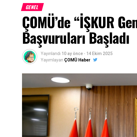
GENEL
evrağı (E-Devlet)
ÇOMÜ’de “İŞKUR Gen
4- Yurtta kalanlar için “Yurtta Barınma Belges
Başvuruları Başladı
Belge” (Yurt ve benzeri toplu yaşam alanların
5- Aynı Hanede İkamet Eden Kişi Belgesi (E-
haricinde yaşayanlar için istenmektedir.)
Yayınlandı
10 ay önce
-
14 Ekim 2025
Yayımlayan
ÇOMÜ Haber
6- İkametinin bulunduğu hane halkına ait (
çalıştıkları yerden barkodlu veya kaşe imz
benzeri toplu yaşam alanları haricinde yaşay
7- Ticari ve zirai geliri olanların vergi levhal
8- Öğrencinin kendisine ait Ziraat Bankası 
başka şubelerinde hesapları olan öğrencile
zorundadırlar)