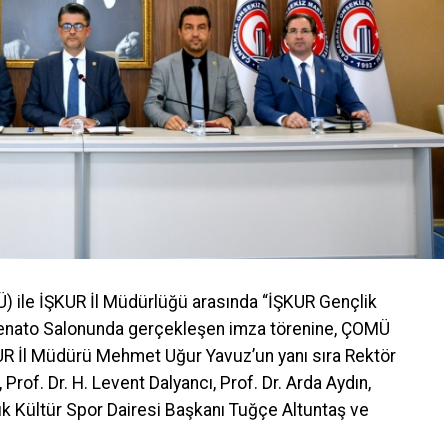
 öğrenciler hariç)
belge oluştur seçeneği ile alınacaktır.
ışında Gelir şartının sağlanması için hanenin aylık
lidir.
(66.314,01TL.) İkametgâh adresleri yurtlar ve
ı olanlar ile 8/03/2012 tarihli ve 6284 sayılı Ailenin
sine Dair Kanun kapsamında kimlik bilgileri
) ile İŞKUR İl Müdürlüğü arasında “İŞKUR Gençlik
Senato Salonunda gerçekleşen imza törenine, ÇOMÜ
KUR İl Müdürü Mehmet Uğur Yavuz’un yanı sıra Rektör
ğrencilerin gerekli şartları taşıyıp taşımadığı kontrol
Prof. Dr. H. Levent Dalyancı, Prof. Dr. Arda Aydın,
it edilen öğrenciler bilgilendirilecek olup yerine yedek
ık Kültür Spor Dairesi Başkanı Tuğçe Altuntaş ve
tir.