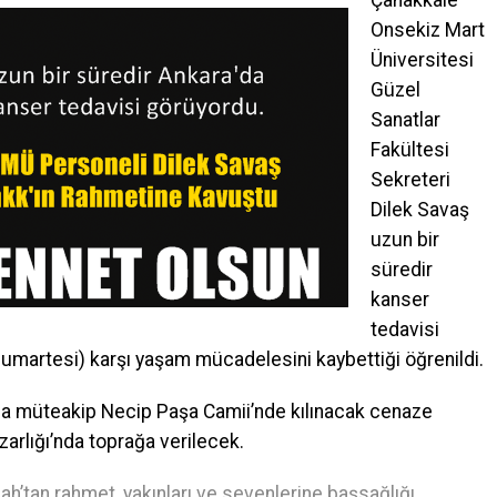
Çanakkale
Onsekiz Mart
Üniversitesi
Güzel
Sanatlar
Fakültesi
Sekreteri
Dilek Savaş
uzun bir
süredir
kanser
tedavisi
umartesi) karşı yaşam mücadelesini kaybettiği öğrenildi.
ına müteakip Necip Paşa Camii’nde kılınacak cenaze
rlığı’nda toprağa verilecek.
’tan rahmet, yakınları ve sevenlerine başsağlığı