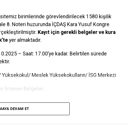
temiz birimlerinde görevlendirilecek 1580 kişilik
kale 8. Noteri huzurunda İÇDAŞ Kara Yusuf Kongre
ekleştirilmiştir.
Kayıt için gerekli belgeler ve kura
k’te
yer almaktadır.
0.2025 – Saat: 17.00’ye kadar. Belirtilen sürede
ktir.
e/ Yüksekokul/ Meslek Yüksekokulların/ İSG Merkezi
n İstenen Belgeler:
MAYA DEVAM ET
erin SGK Hizmet Dökümü ve SGK Kayıt Sorgulama