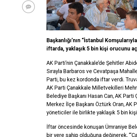
Başkanlığı’nın “İstanbul Komşularıyl
iftarda, yaklaşık 5 bin kişi orucunu aç
AK Parti’nin Çanakkale’de Şehitler Abid
Sırayla Barbaros ve Cevatpaşa Mahallel
Parti, bu kez kordonda iftar verdi. Tr
AK Parti Çanakkale Milletvekilleri Meh
Belediye Başkanı Hasan Can, AK Parti 
Merkez İlçe Başkanı Öztürk Oran, AK P
yöneticiler ile birlikte yaklaşık 5 bin kişi
İftar öncesinde konuşan Ümraniye Beled
bir yere sahip olduğuna değinerek, “‘Ç