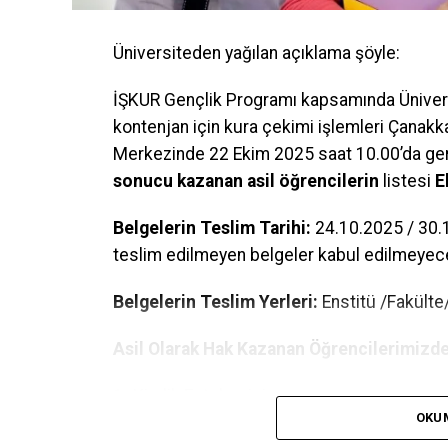
Üniversiteden yağılan açıklama şöyle:
İŞKUR Gençlik Programı kapsamında Üniversi
kontenjan için kura çekimi işlemleri Çanak
Merkezinde 22 Ekim 2025 saat 10.00’da gerç
sonucu kazanan asil öğrencilerin
listesi
E
Belgelerin Teslim Tarihi:
24.10.2025 / 30.1
teslim edilmeyen belgeler kabul edilmeyece
Belgelerin Teslim Yerleri:
Enstitü /Fakült
Asil Olarak Hak Kazanan Öğrencilerimizde
1- Kimlik Fotokopisi
OKU
2– Adli Sicil Belgesi (E-Devlet)