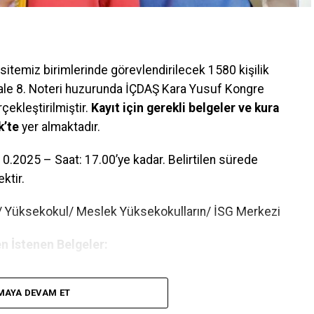
temiz birimlerinde görevlendirilecek 1580 kişilik
kale 8. Noteri huzurunda İÇDAŞ Kara Yusuf Kongre
ekleştirilmiştir.
Kayıt için gerekli belgeler ve kura
k’te
yer almaktadır.
0.2025 – Saat: 17.00’ye kadar. Belirtilen sürede
ktir.
e/ Yüksekokul/ Meslek Yüksekokulların/ İSG Merkezi
n İstenen Belgeler:
MAYA DEVAM ET