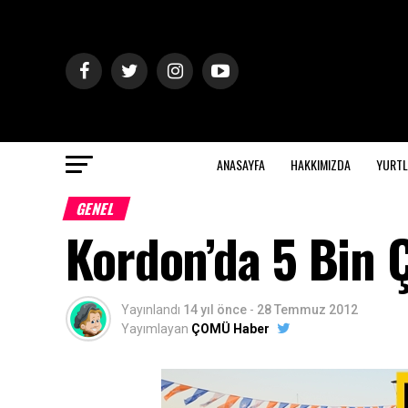
ANASAYFA
HAKKIMIZDA
YURTL
GENEL
Kordon’da 5 Bin Ç
Yayınlandı
14 yıl önce
-
28 Temmuz 2012
Yayımlayan
ÇOMÜ Haber