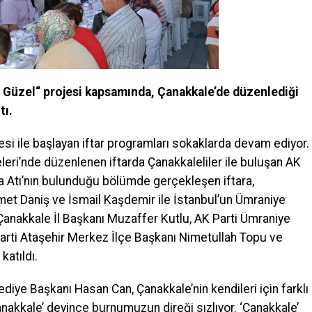
a Güzel“ projesi kapsamında, Çanakkale’de düzenlediği
tı.
esi ile başlayan iftar programları sokaklarda devam ediyor.
eri’nde düzenlenen iftarda Çanakkaleliler ile buluşan AK
uva Atı’nın bulunduğu bölümde gerçekleşen iftara,
met Daniş ve İsmail Kaşdemir ile İstanbul’un Ümraniye
Çanakkale İl Başkanı Muzaffer Kutlu, AK Parti Ümraniye
arti Ataşehir Merkez İlçe Başkanı Nimetullah Topu ve
 katıldı.
iye Başkanı Hasan Can, Çanakkale’nin kendileri için farklı
anakkale’ deyince burnumuzun direği sızlıyor. ‘Çanakkale’