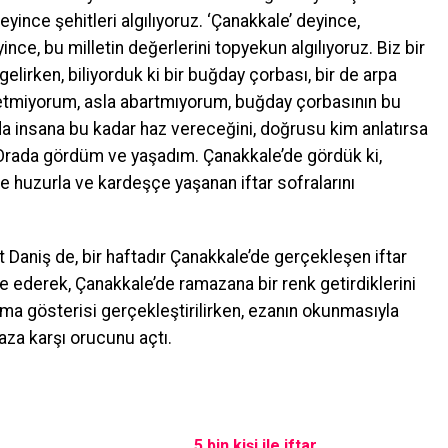
eyince şehitleri algılıyoruz. ‘Çanakkale’ deyince,
ince, bu milletin değerlerini topyekun algılıyoruz. Biz bir
elirken, biliyorduk ki bir buğday çorbası, bir de arpa
tmiyorum, asla abartmıyorum, buğday çorbasının bu
nda insana bu kadar haz vereceğini, doğrusu kim anlatırsa
rada gördüm ve yaşadım. Çanakkale’de gördük ki,
yle huzurla ve kardeşçe yaşanan iftar sofralarını
 Daniş de, bir haftadır Çanakkale’de gerçekleşen iftar
e ederek, Çanakkale’de ramazana bir renk getirdiklerini
ema gösterisi gerçekleştirilirken, ezanın okunmasıyla
aza karşı orucunu açtı.
5 bin kişi ile iftar..