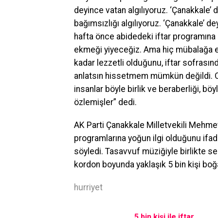
deyince vatan algılıyoruz. ‘Çanakkale’ d
bağımsızlığı algılıyoruz. ‘Çanakkale’ dey
hafta önce abidedeki iftar programına g
ekmeği yiyeceğiz. Ama hiç mübalağa e
kadar lezzetli olduğunu, iftar sofrası
anlatsın hissetmem mümkün değildi. O
insanlar böyle birlik ve beraberliği, bö
özlemişler” dedi.
AK Parti Çanakkale Milletvekili Mehmet
programlarına yoğun ilgi olduğunu ifad
söyledi. Tasavvuf müziğiyle birlikte s
kordon boyunda yaklaşık 5 bin kişi boğ
hurriyet
5 bin kişi ile iftar