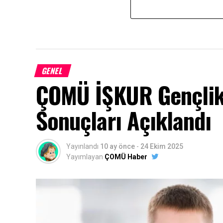
GENEL
ÇOMÜ İŞKUR Gençlik
Sonuçları Açıklandı
Yayınlandı
10 ay önce
-
24 Ekim 2025
Yayımlayan
ÇOMÜ Haber