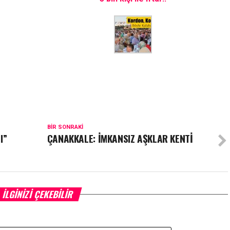
BIR SONRAKI
I”
ÇANAKKALE: İMKANSIZ AŞKLAR KENTİ
İLGINIZI ÇEKEBILIR