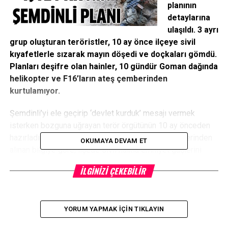
planının
detaylarına
ulaşıldı. 3 ayrı
grup oluşturan teröristler, 10 ay önce ilçeye sivil
kıyafetlerle sızarak mayın döşedi ve doçkaları gömdü.
Planları deşifre olan hainler, 10 gündür Goman dağında
helikopter ve F16’ların ateş çemberinden
kurtulamıyor.
Şemdinli’yi ele geçirip ‘devlet kurduk’ mesajı vermek
isterken bozguna uğrayan terör örgütünün 10 ay önceden
hazırladığı plana Yeni Şafak ulaştı. İstihbarat birimlerinden
OKUMAYA DEVAM ET
alınan bilgiye göre, ilçede sivil halkla emniyet güçlerini
karşı karşıya getirip ‘Arap Baharı’ görüntüsü altında halk
İLGINIZI ÇEKEBILIR
ayaklanması çıkarmak isteyen terör PKK, İran’daki Şehidan
kampında 500’tan fazla teröristi eğitime aldı.
4 GRUP OLUŞTURDULAR
YORUM YAPMAK İÇIN TIKLAYIN