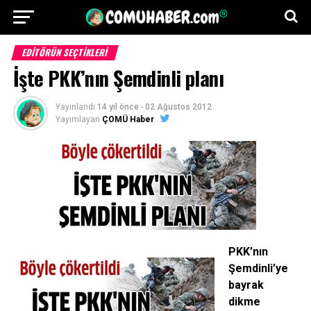
EDITÖRÜN SEÇTIKLERI
İşte PKK’nın Şemdinli planı
Yayınlandı
14 yıl önce
-
02 Ağustos 2012
Yayımlayan
ÇOMÜ Haber
PKK’nın
Şemdinli’ye
bayrak
dikme