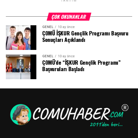
TANITIM
ÇOK OKUNANLAR
GENEL
10 ay önce
ÇOMÜ İŞKUR Gençlik Programı Başvuru
Sonuçları Açıklandı
GENEL
10 ay önce
ÇOMÜ’de “İŞKUR Gençlik Programı”
Başvuruları Başladı