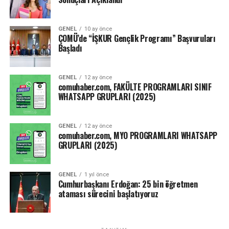
Bekir Bozdağ: “Üniversitede cami fakülte kadar önemli”
Yarıyıl sonu, tek ders, tez izleme, yeterlilik sınavı gibi
GENEL
10 ay önce
sınavların ise ne zaman ve nasıl yapılacağının
ÇOMÜ’de “İŞKUR Gençlik Programı” Başvuruları
yükseköğretim kurumlarının yetkili kurulları tarafından
Başladı
belirlenmesine karar verilmiştir.”
GENEL
12 ay önce
Kaynak: ensonhaber.com
comuhaber.com, FAKÜLTE PROGRAMLARI SINIF
WHATSAPP GRUPLARI (2025)
Facebook
Mastodon
Email
Share
GENEL
12 ay önce
comuhaber.com, MYO PROGRAMLARI WHATSAPP
GRUPLARI (2025)
GENEL
1 yıl önce
Cumhurbaşkanı Erdoğan: 25 bin öğretmen
ataması sürecini başlatıyoruz