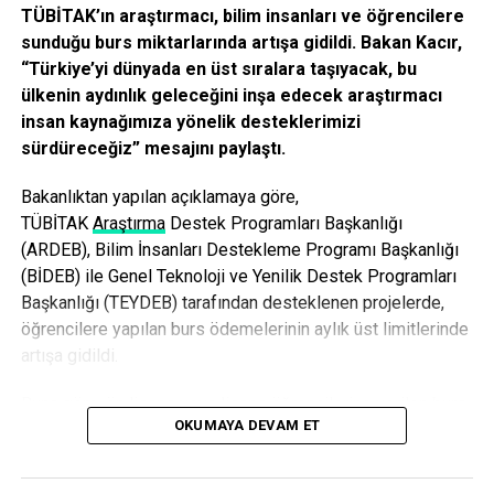
TÜBİTAK’ın araştırmacı, bilim insanları ve öğrencilere
MEHMETÇİK AÇIK ARAZİDE VURDU
sunduğu burs miktarlarında artışa gidildi. Bakan Kacır,
“Türkiye’yi dünyada en üst sıralara taşıyacak, bu
Keşif grubunun zemin hazırladığı planı, saldırı, sabotaj ve
ülkenin aydınlık geleceğini inşa edecek araştırmacı
destek grubu gece uygulamak için harekete geçti. İnsansız
insan kaynağımıza yönelik desteklerimizi
hava aracı Heronlarla günler öncesinden takibe alınan
sürdüreceğiz” mesajını paylaştı.
500’den fazla terörist, ilçeye saldırı başlattı. Polis ve
jandarma zamanında aldığı güvenlik önlemleriyle PKK’lıları
Bakanlıktan yapılan açıklamaya göre,
püskürttü. Yaklaşık 10 bin güvenlik görevlisinin alarma
TÜBİ
TAK
Araştırma
Destek Programları Başkanlığı
geçmesi ve anında harekete geçen askerin teröristleri
(ARDEB), Bilim İnsanları Destekleme Programı Başkanlığı
arazide karşılaması Şemdinli’ye bayrak dikme girişimini
(BİDEB) ile Genel Teknoloji ve Yenilik Destek Programları
bitirdi.
Başkanlığı (TEYDEB) tarafından desteklenen projelerde,
öğrencilere yapılan burs ödemelerinin aylık üst limitlerinde
PKK SINIR İÇİNDE EN BÜYÜK KAYBI VERDİ
artışa gidildi.
Güvenlik güçleriyle teröristler arasında çatışma
Buna göre, ön lisans veya lisans öğrencilerine verilen burs
şiddetlenince PKK’lı destek grubunun da bölgeye geldiği
OKUMAYA DEVAM ET
miktarı 4 bin liradan 4 bin 800 liraya yükseltildi. Yüksek
öğrenildi. Goman dağına çekilmek zorunda kalan teröristler
lisans öğrencilerine verilen burs miktarı 13 bin 500 liradan
havadan F16’lar ile Kobra ve Skorsky helikopterleriyle
16 bin 500 liraya, doktora öğrencilerinin aldığı burs miktarı