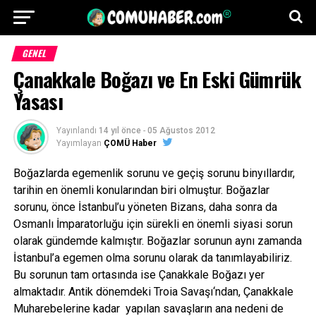
GENEL
Çanakkale Boğazı ve En Eski Gümrük
Yasası
Yayınlandı
14 yıl önce
-
05 Ağustos 2012
Yayımlayan
ÇOMÜ Haber
Boğazlarda egemenlik sorunu ve geçiş sorunu binyıllardır,
tarihin en önemli konularından biri olmuştur. Boğazlar
sorunu, önce İstanbul’u yöneten Bizans, daha sonra da
Osmanlı İmparatorluğu için sürekli en önemli siyasi sorun
olarak gündemde kalmıştır. Boğazlar sorunun aynı zamanda
İstanbul’a egemen olma sorunu olarak da tanımlayabiliriz.
Bu sorunun tam ortasında ise Çanakkale Boğazı yer
almaktadır. Antik dönemdeki Troia Savaşı‘ndan, Çanakkale
Muharebelerine kadar yapılan savaşların ana nedeni de