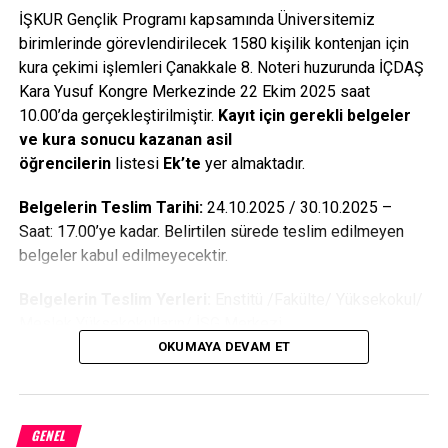
Boğazı“ da demiştir. İşte boğaza ismini de veren bu kentte
İŞKUR Gençlik Programı kapsamında Üniversitemiz
boğazlarla ilgili en eski gümrük yasası da bulunmuştur. Bu
birimlerinde görevlendirilecek 1580 kişilik kontenjan için
da bu geçiş noktasının tarihtedi önemini açıkca ortaya
kura çekimi işlemleri Çanakkale 8. Noteri huzurunda İÇDAŞ
koymaktadır. İstanbul Arkeoloji Müzeleri’ndeki Troia
Kara Yusuf Kongre Merkezinde 22 Ekim 2025 saat
eserlerinin hemen önünde sergilenen bu yazıtta aynen
10.00’da gerçekleştirilmiştir.
Kayıt için gerekli belgeler
şunlar kazılmıştır:
ve kura sonucu kazanan asil
öğrencilerin
listesi
Ek’te
yer almaktadır.
„
Bizans İmparatoru Anastasius’un (491-518) Boğazlar
Gümrüğü Yasası:
Belgelerin Teslim Tarihi:
24.10.2025 / 30.10.2025 –
Saat: 17.00’ye kadar. Belirtilen sürede teslim edilmeyen
Eğer kim bu kuralları çiğnemeye cesaret ederse, ona dost
belgeler kabul edilmeyecektir.
gözüyle bakılmamasını ve cezalandırılmasını
buyuruyoruz. Ayrıca Boğazlar yöneticisine 50 litron altın
Belgelerin Teslim Yerleri:
Enstitü /Fakülte/ Yüksekokul/
alma hakkı tanınsın ki, dindarlığımızdan dolayı
Meslek Yüksekokulların/ İSG Merkezi
koyduğumuz bu kuralların hiç bir şekilde dışına
OKUMAYA DEVAM ET
Asil Olarak Hak Kazanan Öğrencilerimizden İstenen
çıkılmasın. Çünkü biz onunun gizli ve kötü bir iş
Belgeler:
yapmamasını, uyanık olmasını ve çok çalışmasını isteriz.
1- Kimlik Fotokopisi
GENEL
Emirlerimiz taş levhalara kazınıp, hem görmek