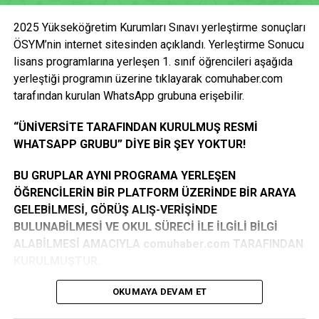
Ekim’de noter kurası gerçekleştirilecek. Evrakların
olan öğrencilerin, asil olarak hak kazansalar dahi
tamamlanmasının ardından öğrencilerimiz 10 Kasım
2025 Yükseköğretim Kurumları Sınavı yerleştirme sonuçları
(15.10.2007 tarihinden sonra doğanlar) başvurusu kabul
itibarıyla görevlerine başlayacak” dedi.
ÖSYM’nin internet sitesinden açıklandı. Yerleştirme Sonucu
edilmeyecektir.
lisans programlarına yerleşen 1. sınıf öğrencileri aşağıda
Öğrencilerin süreci doğru takip etmeleri için İŞKUR’un
yerleştiği programın üzerine tıklayarak comuhaber.com
KAZANAN ÖĞRENCİ LİSTESİ İÇİN TIKLAYINIZ
sosyal medya hesaplarını izlemelerinin önemine değinen
tarafından kurulan WhatsApp grubuna erişebilir.
Yavuz, “Başvurularda sık yapılan hatalar, doğru başvuru
Facebook
Mastodon
Email
Share
yöntemleri ve hangi birimlerde görev alınacağı gibi bilgiler
“ÜNİVERSİTE TARAFINDAN KURULMUŞ RESMİ
düzenli olarak paylaşılacak. Planlandığı şekilde ilerlemesi
WHATSAPP GRUBU” DİYE BİR ŞEY YOKTUR!
halinde program 10 Kasım 2025 – 26 Haziran 2026
tarihleri arasında kesintisiz olarak sürdürülecek” ifadelerini
BU GRUPLAR AYNI PROGRAMA YERLEŞEN
kullandı.
ÖĞRENCİLERİN BİR PLATFORM ÜZERİNDE BİR ARAYA
GELEBİLMESİ, GÖRÜŞ ALIŞ-VERİŞİNDE
“Hedef: 1580 Öğrencinin Programa Katılımı”
BULUNABİLMESİ VE OKUL SÜRECİ İLE İLGİLİ BİLGİ
ALABİLMESİ AMACIYLA comuhaber.com TARAFINDAN
Yavuz, bu yıl belirlenen 1.580 kontenjanın tamamının
KURULMUŞTUR.
dolmasını hedeflediklerini belirterek, “İstiyoruz ki 10 Kasım
itibarıyla tüm öğrenciler görevlerine başlasın. Bu süreçte
GRUPLARA KATILIM TAMAMEN GÖNÜLLÜLÜK
OKUMAYA DEVAM ET
Üniversitemizin Sağlık Kültür Spor Dairesi ile koordinasyon
ESASINA DAYANMAKTADIR. GEREKLİ ŞARTLARI
çok önemli. Evrakların eksiksiz tamamlanmasıyla süreci