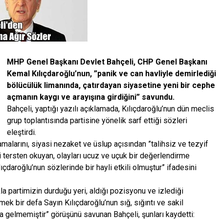
MHP Genel Başkanı Devlet Bahçeli, CHP Genel Başkanı
Kemal Kılıçdaroğlu’nun, ”panik ve can havliyle demirlediği
bölücülük limanında, çatırdayan siyasetine yeni bir cephe
açmanın kaygı ve arayışına girdiğini” savundu.
Bahçeli, yaptığı yazılı açıklamada, Kılıçdaroğlu’nun dün meclis
grup toplantısında partisine yönelik sarf ettiği sözleri
eleştirdi.
amalarını, siyasi nezaket ve üslup açısından ”talihsiz ve tezyif
i tersten okuyan, olayları ucuz ve uçuk bir değerlendirme
lıçdaroğlu’nun sözlerinde bir hayli etkili olmuştur” ifadesini
kla partimizin durduğu yeri, aldığı pozisyonu ve izlediği
rmek bir defa Sayın Kılıçdaroğlu’nun sığ, sığıntı ve sakil
a gelmemiştir” görüşünü savunan Bahçeli, şunları kaydetti: