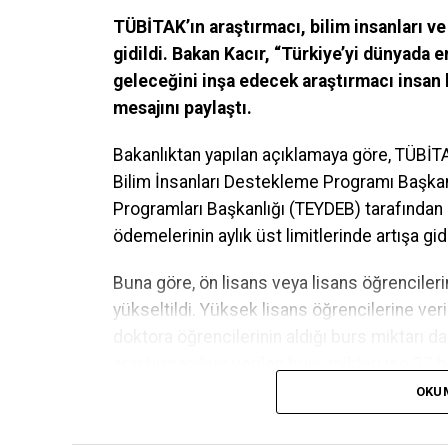
TÜBİTAK’ın araştırmacı, bilim insanları v
gidildi. Bakan Kacır, “Türkiye’yi dünyada e
geleceğini inşa edecek araştırmacı insan
mesajını paylaştı.
Bakanlıktan yapılan açıklamaya göre, TÜBİ
T
Bilim İnsanları Destekleme Programı Başkanl
Programları Başkanlığı (TEYDEB) tarafından
ödemelerinin aylık üst limitlerinde artışa gidi
Buna göre, ön lisans veya lisans öğrencilerin
yükseltildi. Yüksek lisans öğrencilerine veri
doktora öğrencilerinin aldığı burs miktarı da 
araştırmacılara verilen burs miktarı ise 27 bi
OKU
Bu arada, BİDEB 2250 Lisansüstü Bursları 
kriterlerine göre başvuru yapmaları durumun