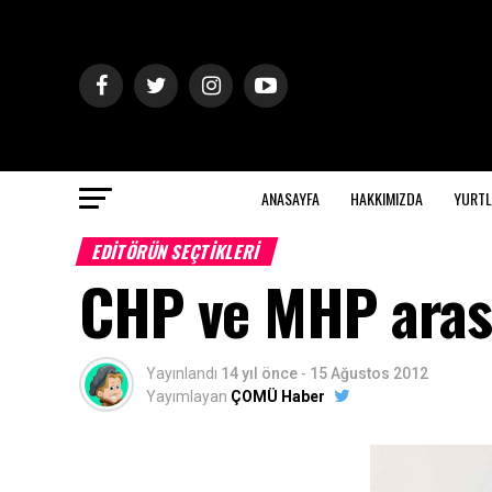
ANASAYFA
HAKKIMIZDA
YURTL
EDITÖRÜN SEÇTIKLERI
CHP ve MHP arası
Yayınlandı
14 yıl önce
-
15 Ağustos 2012
Yayımlayan
ÇOMÜ Haber