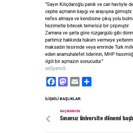
”Sayın Kılıçdaroğlu panik ve can havliyle d
cephe açmanın kaygı ve arayışına girmiştir
nefes almaya ve kendisine çıkış yolu bulma
hezimetle bitecek temelsiz bir çırpınıştır.
Zamana ve şarta göre rüzgargülü gibi dönme
partimiz hakkında hüküm vermeye yeltenmes
maksadın tesirinde veya emrinde Türk millet
eden anamuhalefet liderinin, MHP hasımlı
ilgili bir açmazın sonucudur.”
on5yirmi5
Facebook
Mastodon
Email
Share
İLIŞKILI BAŞLIKLAR:
KAÇIRMAYIN
Sınavsız üniversite dönemi başl