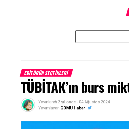
EDITÖRÜN SEÇTIKLERI
TÜBİTAK’ın burs mikta
Yayınlandı
2 yıl önce
-
04 Ağustos 2024
Yayımlayan
ÇOMÜ Haber