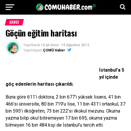
GENEL
Göçün eğitim haritası
Yayınlandı
14 yıl önce
-
19 Ağustos 2012
Yayımlayan
ÇOMÜ Haber
İstanbul’a 5
yıl içinde
göç edenlerin haritası çıkarıldı.
Buna göre 611’i doktora, 2 bin 677’i yüksek lisans, 41 bin
466’sı üniversite, 80 bin 719’u lise, 11 bin 431’i ortaokul, 37
bin 595’i ilköğretim, 73 bin 222’si ilkokul mezunu. Okuma
yazma bilip okul bitiremeyen 17 bin 695, okuma yazma
bilmeyen 16 bin 484 kişi de İstanbul’u tercih etti.