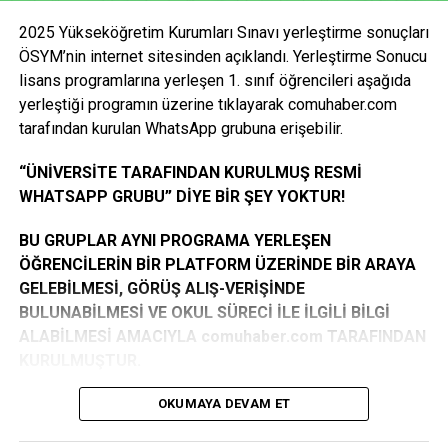
olan öğrencilerin, asil olarak hak kazansalar dahi
tamamlanmasının ardından öğrencilerimiz 10 Kasım
2025 Yükseköğretim Kurumları Sınavı yerleştirme sonuçları
(15.10.2007 tarihinden sonra doğanlar) başvurusu kabul
itibarıyla görevlerine başlayacak” dedi.
ÖSYM’nin internet sitesinden açıklandı. Yerleştirme Sonucu
edilmeyecektir.
lisans programlarına yerleşen 1. sınıf öğrencileri aşağıda
Öğrencilerin süreci doğru takip etmeleri için İŞKUR’un
yerleştiği programın üzerine tıklayarak comuhaber.com
KAZANAN ÖĞRENCİ LİSTESİ İÇİN TIKLAYINIZ
sosyal medya hesaplarını izlemelerinin önemine değinen
tarafından kurulan WhatsApp grubuna erişebilir.
Yavuz, “Başvurularda sık yapılan hatalar, doğru başvuru
Facebook
Mastodon
Email
Share
yöntemleri ve hangi birimlerde görev alınacağı gibi bilgiler
“ÜNİVERSİTE TARAFINDAN KURULMUŞ RESMİ
düzenli olarak paylaşılacak. Planlandığı şekilde ilerlemesi
WHATSAPP GRUBU” DİYE BİR ŞEY YOKTUR!
halinde program 10 Kasım 2025 – 26 Haziran 2026
tarihleri arasında kesintisiz olarak sürdürülecek” ifadelerini
BU GRUPLAR AYNI PROGRAMA YERLEŞEN
kullandı.
ÖĞRENCİLERİN BİR PLATFORM ÜZERİNDE BİR ARAYA
GELEBİLMESİ, GÖRÜŞ ALIŞ-VERİŞİNDE
“Hedef: 1580 Öğrencinin Programa Katılımı”
BULUNABİLMESİ VE OKUL SÜRECİ İLE İLGİLİ BİLGİ
ALABİLMESİ AMACIYLA comuhaber.com TARAFINDAN
Yavuz, bu yıl belirlenen 1.580 kontenjanın tamamının
KURULMUŞTUR.
dolmasını hedeflediklerini belirterek, “İstiyoruz ki 10 Kasım
itibarıyla tüm öğrenciler görevlerine başlasın. Bu süreçte
GRUPLARA KATILIM TAMAMEN GÖNÜLLÜLÜK
OKUMAYA DEVAM ET
Üniversitemizin Sağlık Kültür Spor Dairesi ile koordinasyon
ESASINA DAYANMAKTADIR. GEREKLİ ŞARTLARI
çok önemli. Evrakların eksiksiz tamamlanmasıyla süreci