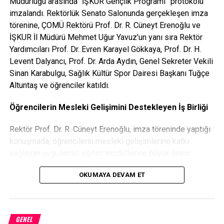
Müdürlüğü arasında “İŞKUR Gençlik Programı” protokolü
imzalandı. Rektörlük Senato Salonunda gerçekleşen imza
7- Ticari ve zirai geliri olanların vergi levhaları (E-Devlet)
törenine, ÇOMÜ Rektörü Prof. Dr. R. Cüneyt Erenoğlu ve
İŞKUR İl Müdürü Mehmet Uğur Yavuz’un yanı sıra Rektör
8- Öğrencinin kendisine ait Ziraat Bankası 18 Mart Şubesi
Yardımcıları Prof. Dr. Evren Karayel Gökkaya, Prof. Dr. H.
İban No Belge (Ziraat Bankasının başka şubelerinde
Levent Dalyancı, Prof. Dr. Arda Aydın, Genel Sekreter Vekili
hesapları olan öğrenciler hesaplarını 18 Mart Şubesine
Sinan Karabulgu, Sağlık Kültür Spor Dairesi Başkanı Tuğçe
taşımak zorundadırlar)
Altuntaş ve öğrenciler katıldı.
9- Sağlık Bilgisi Taahhütnamesi
Öğrencilerin Mesleki Gelişimini Destekleyen İş Birliği
10- Hane Geliri Taahhütnamesi (Yurtta kalan öğrenciler
Rektör Prof. Dr. R. Cüneyt Erenoğlu, imza töreninde yaptığı
hariç)
konuşmada, öğrencilerin mesleki gelişimlerine katkı
sağlayan uygulamalı eğitim modellerine büyük önem
***E-Devletten alınacak belgeler barkotlu belge
verdiklerini belirterek “İŞKUR Gençlik Programı” kapsamda
oluştur seçeneği ile alınacaktır.
OKUMAYA DEVAM ET
2024 yılında 1.440 kontenjan ayrılmış ve 1.046 öğrencimiz
ÖNEMLİ
bu programdan yararlanmıştı. Kura yöntemiyle belirlenen
öğrencilerimizin hem birimlerimizde hem de genel
NOT 1: Yurt ve benzeri toplu yaşam alanları dışında Gelir
anlamda memnuniyet düzeyi yüksekti. Bu yıl kontenjan
GENEL
şartının sağlanması için hanenin aylık net geliri
3 ASGARİ