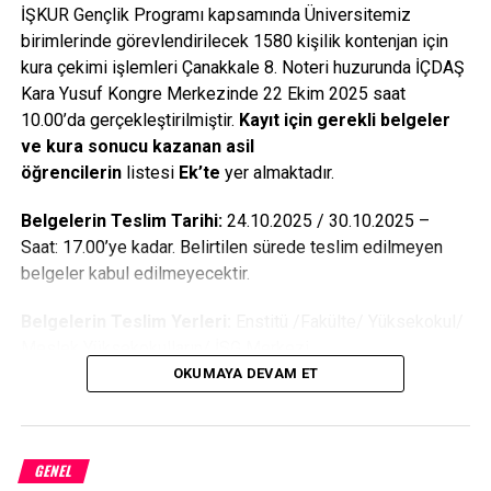
İŞKUR Gençlik Programı kapsamında Üniversitemiz
ortaokul, 37 bin 595 ilköğretim, 73 bin 222 ilkokul mezunu
birimlerinde görevlendirilecek 1580 kişilik kontenjan için
bulunuyor. Okuma yazma bilmesine rağmen okul
kura çekimi işlemleri Çanakkale 8. Noteri huzurunda İÇDAŞ
bitiremeyen 17 bin 695 kişi ve okuma yazma bilmeyen 16
Kara Yusuf Kongre Merkezinde 22 Ekim 2025 saat
bin 484 kişi de İstanbul’a göçü tercih etti.
10.00’da gerçekleştirilmiştir.
Kayıt için gerekli belgeler
ve kura sonucu kazanan asil
Göçün Eğitim Haritası
öğrencilerin
listesi
Ek’te
yer almaktadır.
– Türkiye genelinde göç eden 15 yaş ve üstü kişi sayısı 1
Belgelerin Teslim Tarihi:
24.10.2025 / 30.10.2025 –
milyon 782 bin 48. Bunların 83 bin 832 kişi okuma yazma
Saat: 17.00’ye kadar. Belirtilen sürede teslim edilmeyen
bilmeyen, 78 bin 495 okuma yazma bilmesine rağmen okul
belgeler kabul edilmeyecektir.
bitirmeyen, 389 bin 166 ilkokul, 172 bin 269 ilköğretim, 66
bin 578 ortaokul, 586 bin 940 lise ve dengi okul, 271 bin
Belgelerin Teslim Yerleri:
Enstitü /Fakülte/ Yüksekokul/
289 fakülte, 15 bin 101 yüksek lisans(master) ve 3 bin
Meslek Yüksekokulların/ İSG Merkezi
968’i ise doktora mezunu…
OKUMAYA DEVAM ET
Asil Olarak Hak Kazanan Öğrencilerimizden İstenen
Göç eden 114 bin 410 kişinin eğitim durumu ise bilinmiyor
Belgeler:
Facebook
Mastodon
Email
Share
1- Kimlik Fotokopisi
GENEL