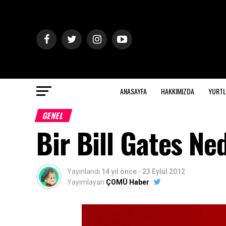
ANASAYFA
HAKKIMIZDA
YURTL
GENEL
Bir Bill Gates N
Yayınlandı
14 yıl önce
-
23 Eylül 2012
Yayımlayan
ÇOMÜ Haber