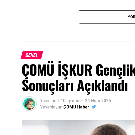
YOR
GENEL
ÇOMÜ İŞKUR Gençlik
Sonuçları Açıklandı
Yayınlandı
10 ay önce
-
24 Ekim 2025
Yayımlayan
ÇOMÜ Haber