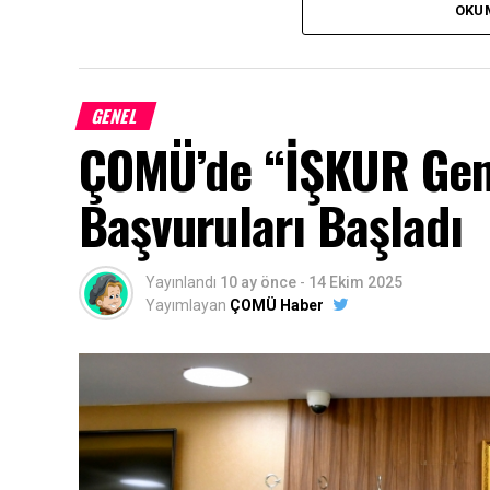
OKU
2– Adli Sicil Belgesi (E-Devlet)
3- Kendisi ve aynı hanede yaşayan bireyl
GENEL
evrağı (E-Devlet)
ÇOMÜ’de “İŞKUR Gen
4- Yurtta kalanlar için “Yurtta Barınma Belges
Başvuruları Başladı
Belge” (Yurt ve benzeri toplu yaşam alanların
5- Aynı Hanede İkamet Eden Kişi Belgesi (E-
haricinde yaşayanlar için istenmektedir.)
Yayınlandı
10 ay önce
-
14 Ekim 2025
Yayımlayan
ÇOMÜ Haber
6- İkametinin bulunduğu hane halkına ait (
çalıştıkları yerden barkodlu veya kaşe imz
benzeri toplu yaşam alanları haricinde yaşay
7- Ticari ve zirai geliri olanların vergi levhal