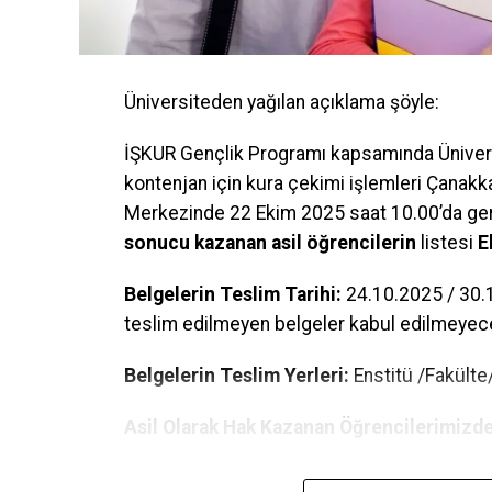
Üniversiteden yağılan açıklama şöyle:
İŞKUR Gençlik Programı kapsamında Üniversi
kontenjan için kura çekimi işlemleri Çanak
Merkezinde 22 Ekim 2025 saat 10.00’da gerç
sonucu kazanan asil öğrencilerin
listesi
E
Belgelerin Teslim Tarihi:
24.10.2025 / 30.1
teslim edilmeyen belgeler kabul edilmeyece
Belgelerin Teslim Yerleri:
Enstitü /Fakült
Asil Olarak Hak Kazanan Öğrencilerimizde
1- Kimlik Fotokopisi