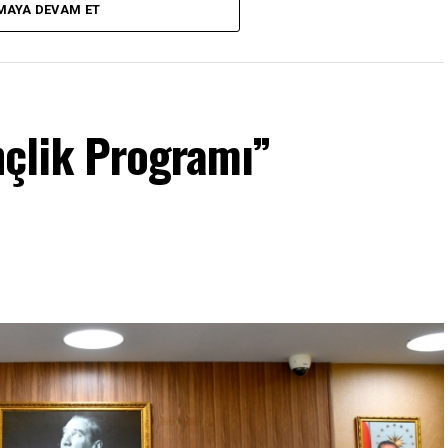
MAYA DEVAM ET
erin SGK Hizmet Dökümü ve SGK Kayıt Sorgulama
çlik Programı”
i” (E-Devlet) / Diğer toplu alanlar için “Kanıtlayıcı
da olanlar için hane gelir şartı aranmaz.)
Devlet) (Yurt ve benzeri toplu yaşam alanları
18 yaşını doldurmuş Aynı hanede ikamet edenlerin)
alı Maaş Bordroları ve SGK Hizmet Dökümü (Yurt ve
anlar için istenmektedir.)
arı (E-Devlet)