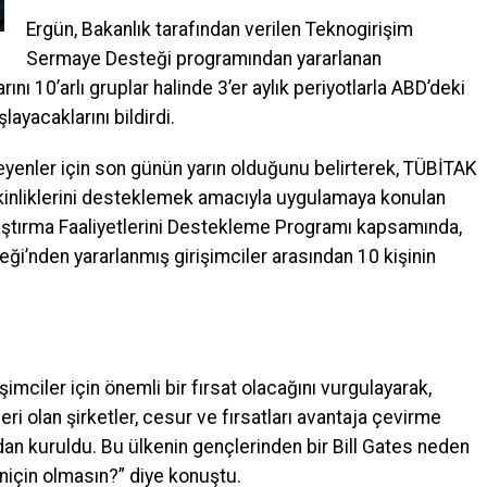
Ergün, Bakanlık tarafından verilen Teknogirişim
Sermaye Desteği programından yararlanan
ını 10’arlı gruplar halinde 3’er aylık periyotlarla ABD’deki
ayacaklarını bildirdi.
enler için son günün yarın olduğunu belirterek, TÜBİTAK
 etkinliklerini desteklemek amacıyla uygulamaya konulan
Araştırma Faaliyetlerini Destekleme Programı kapsamında,
i’nden yararlanmış girişimciler arasından 10 kişinin
şimciler için önemli bir fırsat olacağını vurgulayarak,
i olan şirketler, cesur ve fırsatları avantaja çevirme
dan kuruldu. Bu ülkenin gençlerinden bir Bill Gates neden
 niçin olmasın?” diye konuştu.