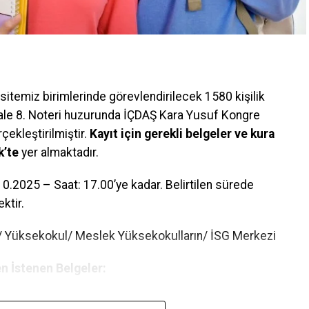
temiz birimlerinde görevlendirilecek 1580 kişilik
kale 8. Noteri huzurunda İÇDAŞ Kara Yusuf Kongre
ekleştirilmiştir.
Kayıt için gerekli belgeler ve kura
k’te
yer almaktadır.
0.2025 – Saat: 17.00’ye kadar. Belirtilen sürede
ktir.
e/ Yüksekokul/ Meslek Yüksekokulların/ İSG Merkezi
n İstenen Belgeler: