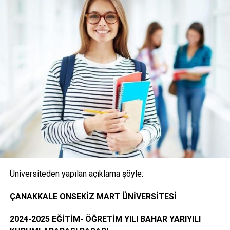
(Posta ile başvuru alınmayacaktır)
1- Merkezi Yerleştirme Puanı İle Yatay Geçiş Online
(İnternet) Başvurusunda Bulunan Öğrencilerden
İstenen Belgeler
Onaylı Not belgesi (transkript); başvuruda bulunan
öğrencinin ayrılacağı kurumda okuduğu bütün
dersleri ve bu derslerden aldığı notları gösteren
belge.( E-Devlet, Elektronik imza ya da Islak İmzalı)
Üniversiteden yapılan açıklama şöyle:
Öğrencinin yerleştiği yıldaki LYS ve ÖSYS Sonuç
ÇANAKKALE ONSEKİZ MART ÜNİVERSİTESİ
Belgesi (İnternet çıktısı)
2024-2025 EĞİTİM- ÖĞRETİM YILI BAHAR YARIYILI