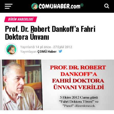
BİRİM HABERLERİ
Prof. Dr. Robert Dankoff’a Fahri
Doktora Ünvanı
Yayınlandı
14 yıl önce
-
27 Eylül 2012
Yayımlayan
ÇOMÜ Haber