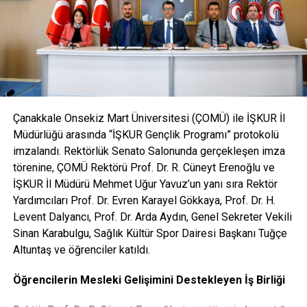
Facebook
Mastodon
Email
Share
ve benzeri toplu yaşam alanları haricinde yaşayanlar için
istenmektedir.)
İLIŞKILI BAŞLIKLAR:
6- İkametinin bulunduğu hane halkına ait (18 yaşını
doldurmuş Aynı hanede ikamet edenlerin) çalıştıkları
BIR SONRAKI
Sinema, Dış Politika ve İletişim…
yerden barkodlu veya kaşe imzalı Maaş Bordroları ve SGK
Hizmet Dökümü (Yurt ve benzeri toplu yaşam alanları
KAÇIRMAYIN
Çanakkale Onsekiz Mart Üniversitesi (ÇOMÜ) ile İŞKUR İl
KILIÇDAROĞLU’DAN ERDOĞAN’A JET YANIT?
haricinde yaşayanlar için istenmektedir.)
Müdürlüğü arasında “İŞKUR Gençlik Programı” protokolü
imzalandı. Rektörlük Senato Salonunda gerçekleşen imza
7- Ticari ve zirai geliri olanların vergi levhaları (E-Devlet)
törenine, ÇOMÜ Rektörü Prof. Dr. R. Cüneyt Erenoğlu ve
İŞKUR İl Müdürü Mehmet Uğur Yavuz’un yanı sıra Rektör
8- Öğrencinin kendisine ait Ziraat Bankası 18 Mart Şubesi
Yardımcıları Prof. Dr. Evren Karayel Gökkaya, Prof. Dr. H.
İban No Belge (Ziraat Bankasının başka şubelerinde
Levent Dalyancı, Prof. Dr. Arda Aydın, Genel Sekreter Vekili
hesapları olan öğrenciler hesaplarını 18 Mart Şubesine
Sinan Karabulgu, Sağlık Kültür Spor Dairesi Başkanı Tuğçe
taşımak zorundadırlar)
Altuntaş ve öğrenciler katıldı.
9- Sağlık Bilgisi Taahhütnamesi
Öğrencilerin Mesleki Gelişimini Destekleyen İş Birliği
10- Hane Geliri Taahhütnamesi (Yurtta kalan öğrenciler