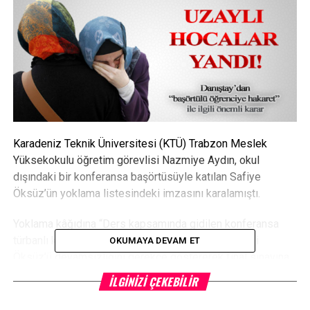
Karadeniz Teknik Üniversitesi (KTÜ) Trabzon Meslek
Yüksekokulu öğretim görevlisi Nazmiye Aydın, okul
dışındaki bir konferansa başörtüsüyle katılan Safiye
Öksüz’ün yoklama listesindeki imzasını karalamıştı.
Yoklama kâğıdına “Ders kapsamında gidilen konferansa
türbanlı katıldı.” şeklinde not düşen Aydın, öğrencisi
OKUMAYA DEVAM ET
Öksüz’ü devamsızlığını gerekçe göstererek final sınavına
da almamıştı. KTÜ’nün oluşturduğu kurul, Aydın’ı suçlu
İLGINIZI ÇEKEBILIR
bulurken, Danıştay da öğretim görevlisinin görevini kötüye
kullandığına hükmetti. Aydın, ‘görevi kötüye kullanma’