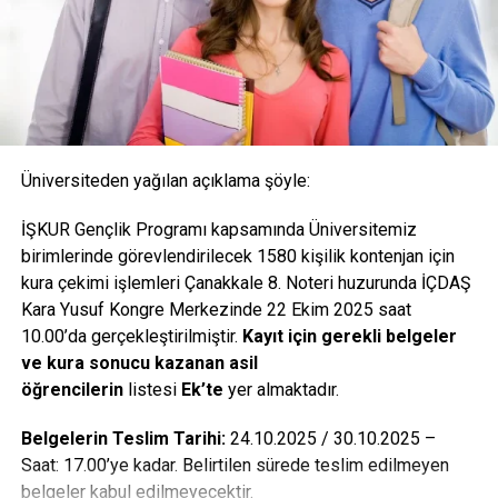
uzaklaştırma cezası verdi.
Genç kız, cezanın iptali için Trabzon İdare Mahkemesi’ne
açtığı davayı kazandıktan sonra, yoklama kâğıdında
imzasının silinmesinden dolayı ‘resmî evrakta tahrifat’
yaptığı iddiasıyla hocası hakkında ayrı bir dava açtı. Safiye
Üniversiteden yağılan açıklama şöyle:
Öksüz ve okul arkadaşları Eda Topar ve Hanife Esma Gül
Şahin, öğretim görevlisi Aydın’ın kılık kıyafetlerinden dolayı
İŞKUR Gençlik Programı kapsamında Üniversitemiz
kendilerine hakaret ettiği gerekçesiyle YÖK, Başbakanlık
birimlerinde görevlendirilecek 1580 kişilik kontenjan için
İnsan Hakları Başkanlığı, TBMM İnsan Hakları Komisyonu
kura çekimi işlemleri Çanakkale 8. Noteri huzurunda İÇDAŞ
ve Cumhurbaşkanlığı’na şikâyette bulundu. KTÜ Rektörlüğü
Kara Yusuf Kongre Merkezinde 22 Ekim 2025 saat
de şikayetler üzerine Aydın hakkında disiplin soruşturması
10.00’da gerçekleştirilmiştir.
Kayıt için gerekli belgeler
açtı. Rektörlükçe oluşturulan kurul, Aydın’a ‘görevin yerine
ve kura sonucu kazanan asil
getirilmesinde dil, ırk, cinsiyet, siyasî düşünce, felsefî
öğrencilerin
listesi
Ek’te
yer almaktadır.
inanç, din ve mezhep ayrımı yapmak’ suçunu işlediği
gerekçesiyle 1/30 oranında ‘aylıktan kesme’ cezası verdi.
Belgelerin Teslim Tarihi:
24.10.2025 / 30.10.2025 –
Kurul, ayrıca, evrakta tahrifat, sınava almama ve kılık
Saat: 17.00’ye kadar. Belirtilen sürede teslim edilmeyen
kıyafetlerinden dolayı öğrencilerine hakaret iddialarında da
belgeler kabul edilmeyecektir.