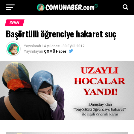
GENEL
Başörtülü öğrenciye hakaret suç
Yayınlandı
14 yıl önce
-
30 Eylül 2012
Yayımlayan
ÇOMÜ Haber