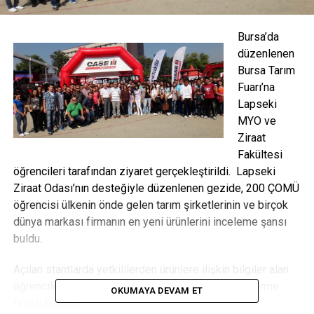
Bursa’da
düzenlenen
Bursa Tarım
Fuarı’na
Lapseki
MYO ve
Ziraat
Fakültesi
öğrencileri tarafından ziyaret gerçekleştirildi. Lapseki
Ziraat Odası’nın desteğiyle düzenlenen gezide, 200 ÇOMÜ
öğrencisi ülkenin önde gelen tarım şirketlerinin ve birçok
dünya markası firmanın en yeni ürünlerini inceleme şansı
buldu.
Açılan stantlarda yetkililerden ürünlere ilişkin bilgiler alan
öğrenciler, ziraat alanındaki teknolojik yenilikleri görme
OKUMAYA DEVAM ET
fırsatı buldular.