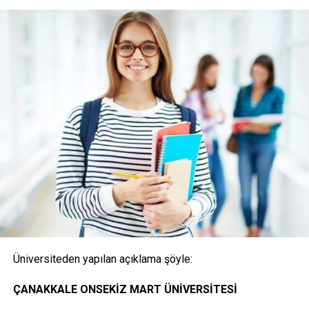
(Posta ile başvuru alınmayacaktır)
1- Merkezi Yerleştirme Puanı İle Yatay Geçiş Online
(İnternet) Başvurusunda Bulunan Öğrencilerden
İstenen Belgeler
Onaylı Not belgesi (transkript); başvuruda bulunan
öğrencinin ayrılacağı kurumda okuduğu bütün
dersleri ve bu derslerden aldığı notları gösteren
belge.( E-Devlet, Elektronik imza ya da Islak İmzalı)
Üniversiteden yapılan açıklama şöyle:
Öğrencinin yerleştiği yıldaki LYS ve ÖSYS Sonuç
ÇANAKKALE ONSEKİZ MART ÜNİVERSİTESİ
Belgesi (İnternet çıktısı)