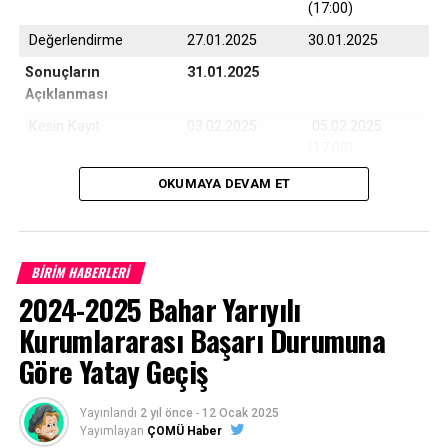
(17:00)
Değerlendirme
27.01.2025
30.01.2025
Sonuçların
31.01.2025
Açıklanması
Kesin Kayıt
03.02.2025
05.02.2025
(17:00)
Yedek Kayıt
06.02.2025
07.02.2025
OKUMAYA DEVAM ET
(17:00)
BİRİM HABERLERİ
Çanakkale Onsekiz Mart Üniversitesi son 10 yıla ait
2024-2025 Bahar Yarıyılı
program taban puanları için
TIKLAYINIZ
Kurumlararası Başarı Durumuna
Göre Yatay Geçiş
Başvurular
https://ubys.comu.edu.tr/
adresinden belirtilen
Yayınlandı
2 yıl önce
-
12 Ocak 2025
tarihler arasında online (internet) olarak yapılacaktır.
Yayımlayan
ÇOMÜ Haber