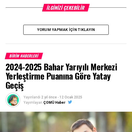
Facebook
Mastodon
Email
İLGINIZI ÇEKEBILIR
Share
İLIŞKILI BAŞLIKLAR:
YORUM YAPMAK İÇIN TIKLAYIN
BIR SONRAKI
“Çanakkale Yolun Sonu” Filminin Yönetmenlerinden Ezine
MYO’ya Ziyaret
BİRİM HABERLERİ
KAÇIRMAYIN
ÇOMÜ’ye Rehberlik ve Psikolojik Danışmanlık (İ.Ö)
2024-2025 Bahar Yarıyılı Merkezi
Programı Açıldı
Yerleştirme Puanına Göre Yatay
Geçiş
Yayınlandı
2 yıl önce
-
12 Ocak 2025
Yayımlayan
ÇOMÜ Haber