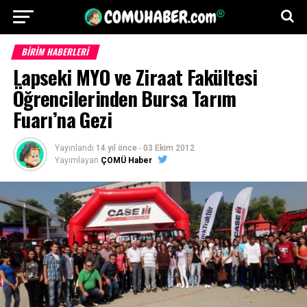
BİRİM HABERLERİ
Lapseki MYO ve Ziraat Fakültesi
Öğrencilerinden Bursa Tarım
Fuarı’na Gezi
Yayınlandı
14 yıl önce
-
03 Ekim 2012
Yayımlayan
ÇOMÜ Haber