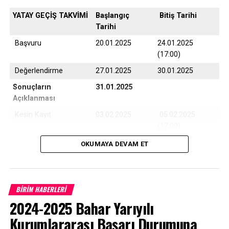
YATAY GEÇİŞ TAKVİMİ
Başlangıç
Bitiş Tarihi
Tarihi
Başvuru
20.01.2025
24.01.2025
(17:00)
Değerlendirme
27.01.2025
30.01.2025
Sonuçların
31.01.2025
Açıklanması
Kesin Kayıt
03.02.2025
05.02.2025
(17:00)
Yedek Kayıt
06.02.2025
07.02.2025
OKUMAYA DEVAM ET
(17:00)
BİRİM HABERLERİ
Çanakkale Onsekiz Mart Üniversitesi son 10 yıla ait
2024-2025 Bahar Yarıyılı
program taban puanları için
TIKLAYINIZ
Kurumlararası Başarı Durumuna