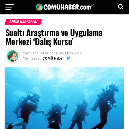
BİRİM HABERLERİ
Sualtı Araştırma ve Uygulama
Merkezi ‘Dalış Kursu’
Yayınlandı
14 yıl önce
-
05 Ekim 2012
Yayımlayan
ÇOMÜ Haber