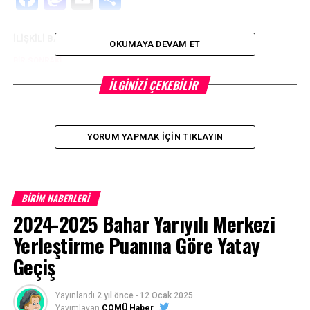
İLIŞKILI BAŞLIKLAR:
OKUMAYA DEVAM ET
BIR SONRAKI
KAM’dan Kadın ve Kültür Temalı Etkinlik
İLGINIZI ÇEKEBILIR
KAÇIRMAYIN
REKTÖRLÜK: “İftiralar Tehlikeli Boyutlara Ulaşmıştır”
YORUM YAPMAK İÇIN TIKLAYIN
BİRİM HABERLERİ
2024-2025 Bahar Yarıyılı Merkezi
Yerleştirme Puanına Göre Yatay
Geçiş
Yayınlandı
2 yıl önce
-
12 Ocak 2025
Yayımlayan
ÇOMÜ Haber