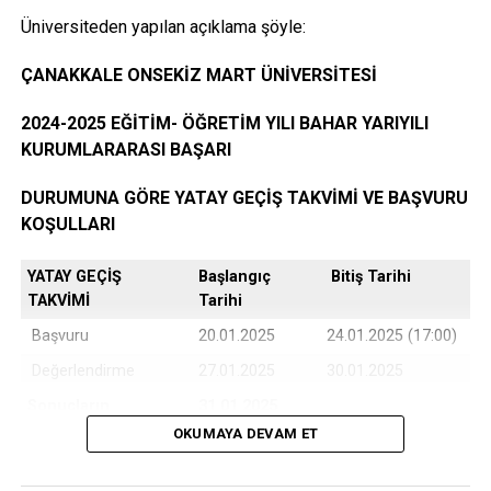
Üniversiteden yapılan açıklama şöyle:
Öğrencinin yerleştiği yıldaki LYS ve ÖSYS Sonuç
ÇANAKKALE ONSEKİZ MART ÜNİVERSİTESİ
Belgesi (İnternet çıktısı)
2024-2025 EĞİTİM- ÖĞRETİM YILI BAHAR YARIYILI
KURUMLARARASI BAŞARI
ÖSYM Yerleştirme Belgesi. (İnternet çıktısı)
DURUMUNA GÖRE YATAY GEÇİŞ TAKVİMİ VE BAŞVURU
KOŞULLARI
YATAY GEÇİŞ
Başlangıç
Bitiş Tarihi
DGS ile yerleşen öğrencilerin DGS Sonuç belgesi
TAKVİMİ
Tarihi
ve DGS Yerleştirme belgesi.(internet çıktısı
Başvuru
20.01.2025
24.01.2025 (17:00)
Değerlendirme
27.01.2025
30.01.2025
Sonuçların
31.01.2025
Kayıtlı olduğu Üniversiteye ait öğrenci belgesi (son
Açıklanması
OKUMAYA DEVAM ET
6 ay içerisinde alınmış olması ve öğrenci
belgesinde
Kayıt Türü bilgisi yok ise eğitim
Kesin Kayıt
03.02.2025
05.02.2025
(17:00)