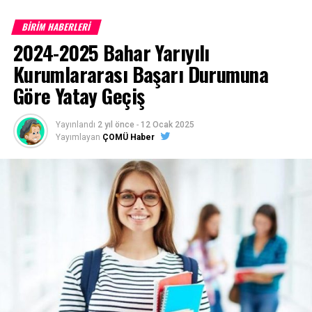
BİRİM HABERLERİ
Çanakkale Onsekiz Mart Üniversitesi son 10 yıla ait
2024-2025 Bahar Yarıyılı
program taban puanları için
TIKLAYINIZ
Kurumlararası Başarı Durumuna
Göre Yatay Geçiş
Başvurular
https://ubys.comu.edu.tr/
adresinden belirtilen
Yayınlandı
2 yıl önce
-
12 Ocak 2025
tarihler arasında online (internet) olarak yapılacaktır.
Yayımlayan
ÇOMÜ Haber
(Posta ile başvuru alınmayacaktır)
1- Merkezi Yerleştirme Puanı İle Yatay Geçiş Online
(İnternet) Başvurusunda Bulunan Öğrencilerden
İstenen Belgeler