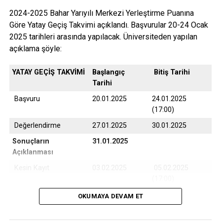
İLIŞKILI BAŞLIKLAR:
2024-2025 Bahar Yarıyılı Merkezi Yerleştirme Puanına
Göre Yatay Geçiş Takvimi açıklandı. Başvurular 20-24 Ocak
BIR SONRAKI
ÇOMÜ TASAVVUF TOPLULUĞU BÜYÜLEDİ
2025 tarihleri arasında yapılacak. Üniversiteden yapılan
açıklama şöyle:
KAÇIRMAYIN
“Sektör Sana Çok Yakın” Konferansı Yapıldı
YATAY GEÇİŞ TAKVİMİ
Başlangıç
Bitiş Tarihi
Tarihi
Başvuru
20.01.2025
24.01.2025
(17:00)
Değerlendirme
27.01.2025
30.01.2025
Sonuçların
31.01.2025
Açıklanması
Kesin Kayıt
03.02.2025
05.02.2025
(17:00)
Yedek Kayıt
06.02.2025
07.02.2025
OKUMAYA DEVAM ET
(17:00)