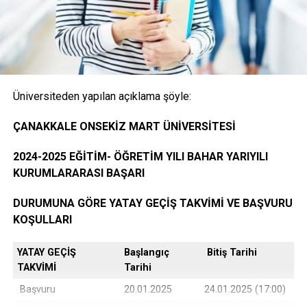
Onaylı Not belgesi (transkript); başvuruda bulunan
öğrencinin ayrılacağı kurumda okuduğu bütün
dersleri ve bu derslerden aldığı notları gösteren
belge.( E-Devlet, Elektronik imza ya da Islak İmzalı)
Üniversiteden yapılan açıklama şöyle:
Öğrencinin yerleştiği yıldaki LYS ve ÖSYS Sonuç
ÇANAKKALE ONSEKİZ MART ÜNİVERSİTESİ
Belgesi (İnternet çıktısı)
2024-2025 EĞİTİM- ÖĞRETİM YILI BAHAR YARIYILI
KURUMLARARASI BAŞARI
ÖSYM Yerleştirme Belgesi. (İnternet çıktısı)
DURUMUNA GÖRE YATAY GEÇİŞ TAKVİMİ VE BAŞVURU
KOŞULLARI
YATAY GEÇİŞ
Başlangıç
Bitiş Tarihi
DGS ile yerleşen öğrencilerin DGS Sonuç belgesi
TAKVİMİ
Tarihi
ve DGS Yerleştirme belgesi.(internet çıktısı
Başvuru
20.01.2025
24.01.2025 (17:00)