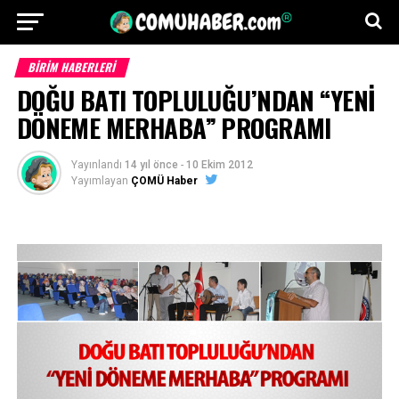
BİRİM HABERLERİ
DOĞU BATI TOPLULUĞU’NDAN “YENİ
DÖNEME MERHABA” PROGRAMI
Yayınlandı
14 yıl önce
-
10 Ekim 2012
Yayımlayan
ÇOMÜ Haber