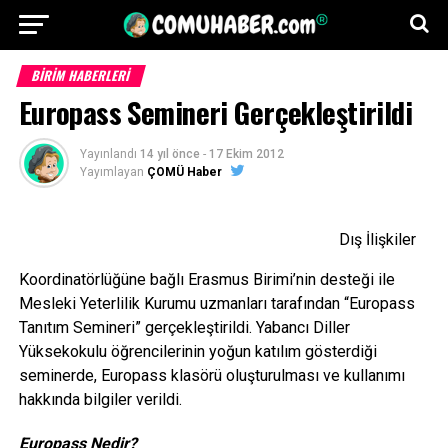
BİRİM HABERLERİ
Europass Semineri Gerçekleştirildi
Yayınlandı
14 yıl önce
-
17 Ekim 2012
Yayımlayan
ÇOMÜ Haber
Dış İlişkiler
Koordinatörlüğüne bağlı Erasmus Birimi’nin desteği ile
Mesleki Yeterlilik Kurumu uzmanları tarafından “Europass
Tanıtım Semineri” gerçekleştirildi. Yabancı Diller
Yüksekokulu öğrencilerinin yoğun katılım gösterdiği
seminerde, Europass klasörü oluşturulması ve kullanımı
hakkında bilgiler verildi.
Europass Nedir?