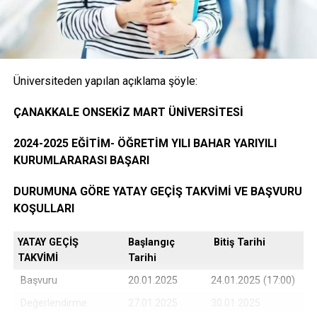
öğrencinin ayrılacağı kurumda okuduğu bütün
dersleri ve bu derslerden aldığı notları gösteren
belge.( E-Devlet, Elektronik imza ya da Islak İmzalı)
Üniversiteden yapılan açıklama şöyle:
Öğrencinin yerleştiği yıldaki LYS ve ÖSYS Sonuç
ÇANAKKALE ONSEKİZ MART ÜNİVERSİTESİ
Belgesi (İnternet çıktısı)
2024-2025 EĞİTİM- ÖĞRETİM YILI BAHAR YARIYILI
KURUMLARARASI BAŞARI
ÖSYM Yerleştirme Belgesi. (İnternet çıktısı)
DURUMUNA GÖRE YATAY GEÇİŞ TAKVİMİ VE BAŞVURU
KOŞULLARI
YATAY GEÇİŞ
Başlangıç
Bitiş Tarihi
DGS ile yerleşen öğrencilerin DGS Sonuç belgesi
TAKVİMİ
Tarihi
ve DGS Yerleştirme belgesi.(internet çıktısı
Başvuru
20.01.2025
24.01.2025 (17:00)
Değerlendirme
27.01.2025
30.01.2025