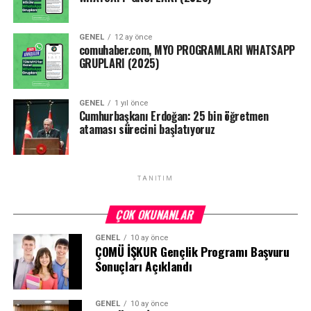
GENEL
12 ay önce
comuhaber.com, MYO PROGRAMLARI WHATSAPP
GRUPLARI (2025)
GENEL
1 yıl önce
Cumhurbaşkanı Erdoğan: 25 bin öğretmen
ataması sürecini başlatıyoruz
TANITIM
ÇOK OKUNANLAR
GENEL
10 ay önce
ÇOMÜ İŞKUR Gençlik Programı Başvuru
Sonuçları Açıklandı
GENEL
10 ay önce