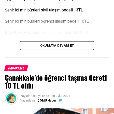
Şehir içi minibüsleri sivil ulaşım bedeli 13TL
Şehir içi minibüsleri öğrenci ulaşım bedeli 10TL
Biga Ağaköy otobüsleri sivil ulaşım bedeli 25TL
Biga Ağaköy otobüsleri öğrenci ulaşım bedeli 18TL olarak
OKUMAYA DEVAM ET
belirlendi.
Kaynak:
https://bigacarsambapostasi.com/
ÇANAKKALE
Facebook
Mastodon
Email
Share
Çanakkale’de öğrenci taşıma ücreti
10 TL oldu
Yayınlandı
3 yıl önce
-
10 Eylül 2023
Yayımlayan
ÇOMÜ Haber