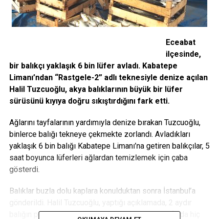
Eceabat
ilçesinde,
bir balıkçı yaklaşık 6 bin lüfer avladı. Kabatepe
Limanı’ndan “Rastgele-2” adlı teknesiyle denize açılan
Halil Tuzcuoğlu, akya balıklarının büyük bir lüfer
sürüsünü kıyıya doğru sıkıştırdığını fark etti.
Ağlarını tayfalarının yardımıyla denize bırakan Tuzcuoğlu,
binlerce balığı tekneye çekmekte zorlandı. Avladıkları
yaklaşık 6 bin balığı Kabatepe Limanı’na getiren balıkçılar, 5
saat boyunca lüferleri ağlardan temizlemek için çaba
gösterdi.
Balıklar buzla dolu kaplara konulduktan sonra İstanbul’a
gönderildi. Halil Tuzcuoğlu, yaptığı açıklamada, 2 aydır
balığın peşinde koştuklarını söyledi. Bu süre zarfında hiç