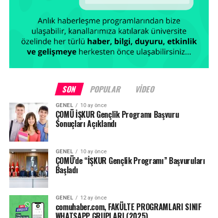
SON
POPULAR
VIDEO
GENEL
10 ay önce
ÇOMÜ İŞKUR Gençlik Programı Başvuru
Sonuçları Açıklandı
GENEL
10 ay önce
ÇOMÜ’de “İŞKUR Gençlik Programı” Başvuruları
Başladı
GENEL
12 ay önce
comuhaber.com, FAKÜLTE PROGRAMLARI SINIF
WHATSAPP GRUPLARI (2025)