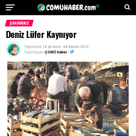
ÇANAKKALE
Deniz Lüfer Kaynıyor
Yayınlandı
14 yıl önce
-
04 Kasım 2012
Yayımlayan
ÇOMÜ Haber