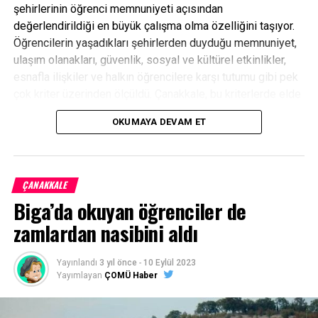
şehirlerinin öğrenci memnuniyeti açısından
değerlendirildiği en büyük çalışma olma özelliğini taşıyor.
Öğrencilerin yaşadıkları şehirlerden duyduğu memnuniyet,
ulaşım olanakları, güvenlik, sosyal ve kültürel etkinlikler,
esnafla ilişkiler ve halkın öğrencilere karşı tutumu gibi pek
çok kriter üzerinden ölçüldü. Çanakkale, bu kriterlerde elde
ettiği yüksek memnuniyet düzeyiyle A+ seviyesinde yer
OKUMAYA DEVAM ET
aldı.
Facebook
Mastodon
Email
Share
ÇANAKKALE
Biga’da okuyan öğrenciler de
zamlardan nasibini aldı
Yayınlandı
3 yıl önce
-
10 Eylül 2023
Yayımlayan
ÇOMÜ Haber