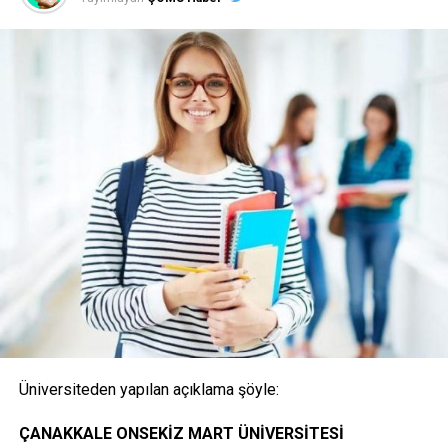
(Posta ile başvuru alınmayacaktır)
1- Merkezi Yerleştirme Puanı İle Yatay Geçiş Online
(İnternet) Başvurusunda Bulunan Öğrencilerden
İstenen Belgeler
Onaylı Not belgesi (transkript); başvuruda bulunan
öğrencinin ayrılacağı kurumda okuduğu bütün
dersleri ve bu derslerden aldığı notları gösteren
belge.( E-Devlet, Elektronik imza ya da Islak İmzalı)
Üniversiteden yapılan açıklama şöyle:
Öğrencinin yerleştiği yıldaki LYS ve ÖSYS Sonuç
ÇANAKKALE ONSEKİZ MART ÜNİVERSİTESİ