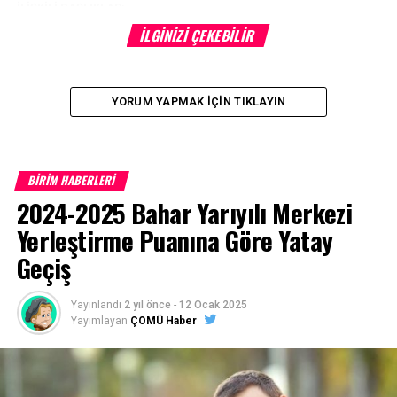
İLIŞKILI BAŞLIKLAR:
İLGINIZI ÇEKEBILIR
BIR SONRAKI
Rektörlükten Öğrenci topluluklarına Duyuru
KAÇIRMAYIN
ÇOMÜ’de “Bizim Yûnus” Esintisi
YORUM YAPMAK İÇIN TIKLAYIN
BİRİM HABERLERİ
2024-2025 Bahar Yarıyılı Merkezi
Yerleştirme Puanına Göre Yatay
Geçiş
Yayınlandı
2 yıl önce
-
12 Ocak 2025
Yayımlayan
ÇOMÜ Haber