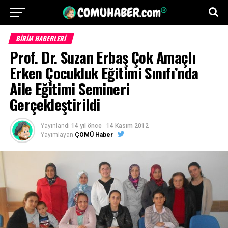
BİRİM HABERLERİ
Prof. Dr. Suzan Erbaş Çok Amaçlı
Erken Çocukluk Eğitimi Sınıfı’nda
Aile Eğitimi Semineri
Gerçekleştirildi
Yayınlandı
14 yıl önce
-
14 Kasım 2012
Yayımlayan
ÇOMÜ Haber