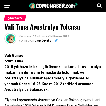
ÇANAKKALE
Vali Tuna Avustralya Yolcusu
Yayınlandı
14 yıl önce
-
14 Kasım 2012
Yayımlayan
ÇOMÜ Haber
Vali Güngör
Azim Tuna
2015 yılı hazırlıklarını görüşmek, bu konuda Avustralya
makamları ile resmi temaslarda bulunmak ve
Avustralya’da bulunan işadamlarıyla görüşmeler
yapmak üzere 16-25 Kasım 2012 tarihleri arasında
Avustralya’da bulunacak.
Ziyaret kapsamında Avustralya Gaziler Bakanlığı yetkilileri,
Avustralya 2015 Yüzüncü Yıl Danışma Kurulu Yetkilileri ve