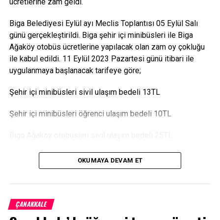
ücretlerine zam geldi.
Biga Belediyesi Eylül ayı Meclis Toplantısı 05 Eylül Salı
günü gerçekleştirildi. Biga şehir içi minibüsleri ile Biga
Ağaköy otobüs ücretlerine yapılacak olan zam oy çokluğu
ile kabul edildi. 11 Eylül 2023 Pazartesi günü itibari ile
uygulanmaya başlanacak tarifeye göre;
Şehir içi minibüsleri sivil ulaşım bedeli 13TL
Şehir içi minibüsleri öğrenci ulaşım bedeli 10TL
Biga Ağaköy otobüsleri sivil ulaşım bedeli 25TL
Biga Ağaköy otobüsleri öğrenci ulaşım bedeli 18TL olarak
OKUMAYA DEVAM ET
belirlendi.
Kaynak:
https://bigacarsambapostasi.com/
ÇANAKKALE
Facebook
Mastodon
Email
Share