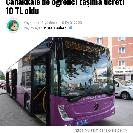
Çanakkale’de öğrenci taşıma ücreti
10 TL oldu
Yayınlandı
3 yıl önce
-
10 Eylül 2023
Yayımlayan
ÇOMÜ Haber
https://ulasim.canakkale.bel.tr/