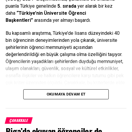
puanla Türkiye genelinde
5. sırada
yer alarak bir kez
daha
“Türkiye’nin Üniversite Öğrenci
Başkentleri”
arasında yer almayı başardı.
Bu kapsamlı araştırma, Türkiye’de lisans düzeyindeki 40
bin öğrencinin deneyimlerinden yola çıkarak, üniversite
şehirlerinin öğrenci memnuniyeti açısından
değerlendirildiği en büyük çalışma olma özelliğini taşıyor.
Öğrencilerin yaşadıkları şehirlerden duyduğu memnuniyet,
ulaşım olanakları, güvenlik, sosyal ve kültürel etkinlikler,
esnafla ilişkiler ve halkın öğrencilere karşı tutumu gibi pek
çok kriter üzerinden ölçüldü. Çanakkale, bu kriterlerde elde
ettiği yüksek memnuniyet düzeyiyle A+ seviyesinde yer
OKUMAYA DEVAM ET
aldı.
Facebook
Mastodon
Email
Share
ÇANAKKALE
Biga’da okuyan öğrenciler de