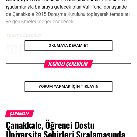
işadamlarıyla bir araya gelecek olan Vali Tuna, dönüşünde
de Çanakkale 2015 Danışma Kurulunu toplayarak temasları
ve görüşmeleri değerlendirecek.
Yaşam Gazetesi
OKUMAYA DEVAM ET
Facebook
Mastodon
Email
Share
İLGINIZI ÇEKEBILIR
İLIŞKILI BAŞLIKLAR:
BIR SONRAKI
Hicret ve Hicrî Yılbaşı
YORUM YAPMAK İÇIN TIKLAYIN
KAÇIRMAYIN
İnsan kaçakçılarına 13 tutuklama
ÇANAKKALE
Çanakkale, Öğrenci Dostu
Üniversite Şehirleri Sıralamasında