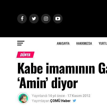
ANASAYFA
HAKKIMIZDA
YURTL
DÜNYA
Kabe imamının Ga
‘Amin’ diyor
Yayınlandı
14 yıl önce
-
17 Kasım 2012
Yayımlayan
ÇOMÜ Haber