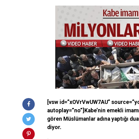
[vsw id=”xOVrVwUW7AU” source=”yo
autoplay=”no”]Kabe’nin emekli imam
gören Müslümanlar adına yaptığı duay
diyor.