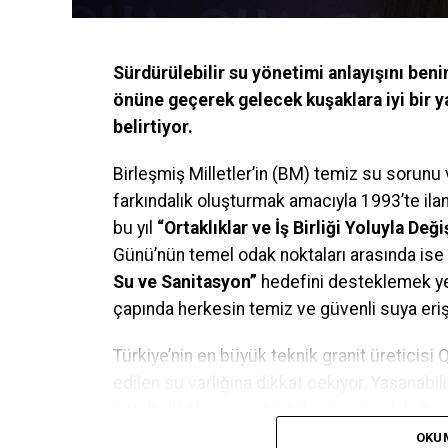
Sürdürülebilir su yönetimi anlayışını beni
önüne geçerek gelecek kuşaklara iyi bir 
belirtiyor.
Birleşmiş Milletler’in (BM) temiz su sorunu
farkındalık oluşturmak amacıyla 1993’te ilan
bu yıl
“Ortaklıklar ve İş Birliği Yoluyla De
Günü’nün temel odak noktaları arasında ise
Su ve Sanitasyon”
hedefini desteklemek ye
çapında herkesin temiz ve güvenli suya eriş
Türkiye’nin en büyük teknik granit üreticisi
edilen su varlığına dikkat çekiyor. Yaşanabil
sembolü olan suyun bir damlasının dahi boş
çiziyor.
OKU