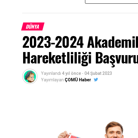
QUA Granite Pazarlama Müdürü Hande 
vurguladı:
“Gelecek kuşaklara iyi bir yaşam
DÜNYA
sürdürülebilirlik yaklaşımını benimsiyoruz.
2023-2024 Akademik
olmayacağının farkındayız. Bu nedenle, doğa
çevresel etkilerini de en düşük seviyede tut
Hareketliliği Başvur
israfını önlemek için üretim faaliyetlerimi
3
etmeden, toplamda 94.000 m
/gün kapasite
tekrar üretime kazandırıyoruz. QUA Granite
Yayınlandı
4 yıl önce
-
04 Şubat 2023
Dünya Su Günü’nde değil, yaşamımızın her
Yayımlayan
ÇOMÜ Haber
edeceğiz.”
Facebook
Mastodon
Email
Share