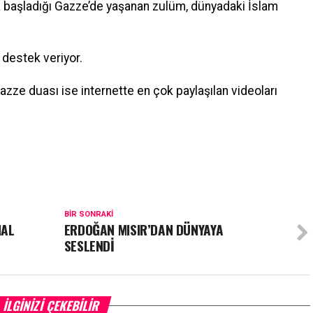
aya başladığı Gazze’de yaşanan zulüm, dünyadaki İslam
a destek veriyor.
ze duası ise internette en çok paylaşılan videoları
BIR SONRAKI
NAL
ERDOĞAN MISIR’DAN DÜNYAYA
SESLENDİ
İLGINIZI ÇEKEBILIR