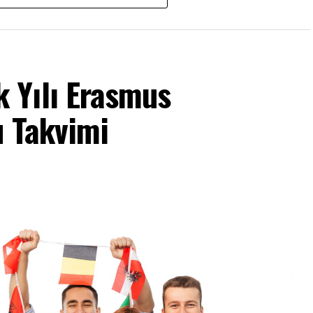
SARPKAYA
, doğaya saygı felsefesini benimsediklerini
 sunmak için ürünlerimizde hayat boyu
 Su olmazsa yaşanabilecek bir hayatın da
 Yılı Erasmus
l kaynakların tüketimini azaltmayı ve ürünlerin
mayı amaçlıyoruz. Verimliliğimizi artırmak ve su
u Takvimi
z sırasında oluşan atık suyun %100’ünü doğaya deşarj
li olan endüstriyel su arıtma tesisimizde arıtarak
 olarak bir damla suyu bile israf etmeden; sadece
 alanında ve anında doğaya sahip çıkmaya devam