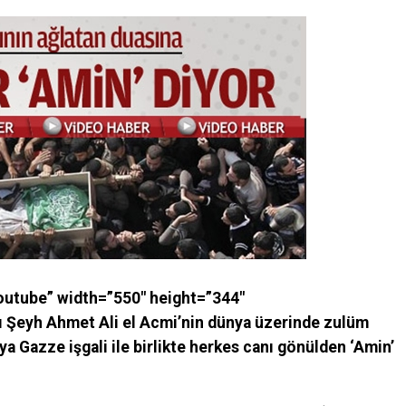
utube” width=”550″ height=”344″
ı Şeyh Ahmet Ali el Acmi’nin dünya üzerinde zulüm
a Gazze işgali ile birlikte herkes canı gönülden ‘Amin’