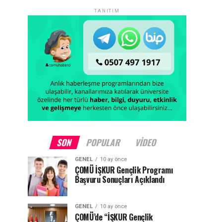
TANITIM
SON
POPULAR
VIDEO
GENEL
10 ay önce
ÇOMÜ İŞKUR Gençlik Programı
Başvuru Sonuçları Açıklandı
GENEL
10 ay önce
ÇOMÜ’de “İŞKUR Gençlik