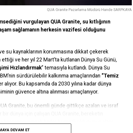
QUA Granite Pazarlama Müdürü Hande SARPKAYA
msediğini vurgulayan QUA Granite, su kıtlığının
yaşam sağlamanın herkesin vazifesi olduğunu
 ve su kaynaklarının korunmasına dikkat çekerek
 ettiği ve her yıl 22 Mart’ta kutlanan Dünya Su Günü,
ğişimi Hızlandırmak
” temasıyla kutlandı. Dünya Su
 BM’nin sürdürülebilir kalkınma amaçlarından
“Temiz
r alıyor. Bu kapsamda da 2030 yılına kadar dünya
iminin güvence altına alınması amaçlanıyor.
 QUA Granite, bu önemli günde gittikçe azalan ve israf
ir bir dünya için çalışan QUA Granite, bereketin
a harcanamayacak kadar kıymetli olduğunun altını
MAYA DEVAM ET