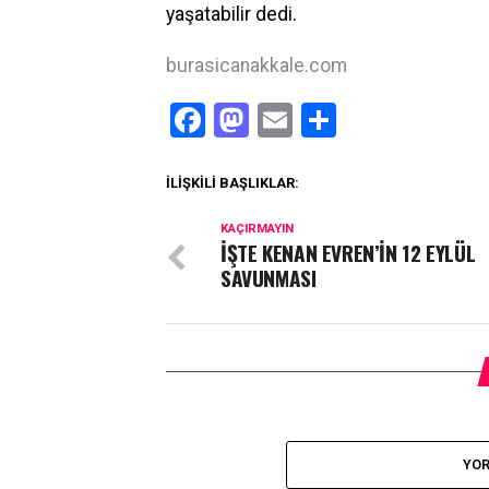
yaşatabilir dedi.
burasicanakkale.com
Facebook
Mastodon
Email
Share
İLIŞKILI BAŞLIKLAR:
KAÇIRMAYIN
İŞTE KENAN EVREN’İN 12 EYLÜL
SAVUNMASI
YOR