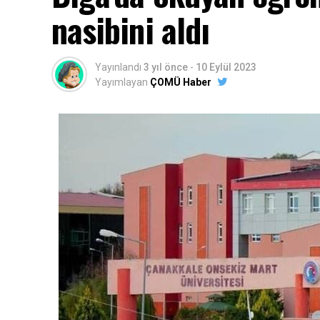
nasibini aldı
Yayınlandı
3 yıl önce
-
10 Eylül 2023
Yayımlayan
ÇOMÜ Haber