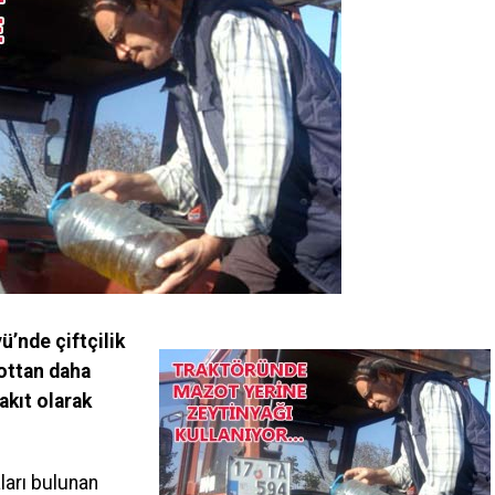
ü’nde çiftçilik
zottan daha
akıt olarak
aları bulunan