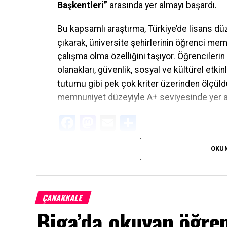
Başkentleri”
arasında yer almayı başardı.
Bu kapsamlı araştırma, Türkiye’de lisans dü
çıkarak, üniversite şehirlerinin öğrenci mem
çalışma olma özelliğini taşıyor. Öğrenciler
olanakları, güvenlik, sosyal ve kültürel etkinl
tutumu gibi pek çok kriter üzerinden ölçüldü
memnuniyet düzeyiyle A+ seviyesinde yer a
Facebook
Mastodon
Email
Share
OKU
ÇANAKKALE
Biga’da okuyan öğre