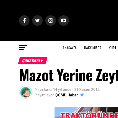
ANASAYFA
HAKKIMIZDA
YURTL
ÇANAKKALE
Mazot Yerine Zeyt
Yayınlandı
14 yıl önce
-
21 Kasım 2012
Yayımlayan
ÇOMÜ Haber