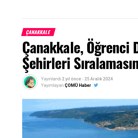
ÇANAKKALE
Çanakkale, Öğrenci 
Şehirleri Sıralamasın
Yayınlandı
2 yıl önce
-
25 Aralık 2024
Yayımlayan
ÇOMÜ Haber