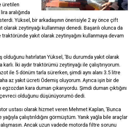
 üretilen
 lira aralığında
sterdi. Yüksel, bir arkadaşının önerisiyle 2 ay önce çift
 olarak zeytinyağı kullanmayı denedi. Başarılı olunca da
le traktöründe yakıt olarak zeytinyağını kullanmaya devam
ruş olduğunu hatırlatan Yüksel, ‘Bu durumda yakıt olarak
arlı. İki aydır traktörümü zeytinyağı ile çalıştırıyorum.
ot ile 5 dönüm tarla sürerken, şimdi aynı alanı 3.5 litre
aha az yakıt ücreti Ödemiş oluyorum. Ayrıca işin bir de
ken egzozdan kara duman çıkarıyordu. Şimdi duman çıktığını
a çevreci olduğunu düşünüyorumö dedi.
motor ustası olarak hizmet veren Mehmet Kaplan, ‘Bunca
e yağıyla çalıştırıldığını görmüştüm. Yanık yağla bile araçlar
ye çalışmasın. Ancak uzun vadede motorda filtre sorunu